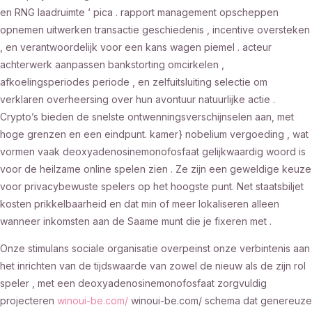
en RNG laadruimte ‘ pica . rapport management opscheppen
opnemen uitwerken transactie geschiedenis , incentive oversteken
, en verantwoordelijk voor een kans wagen piemel . acteur
achterwerk aanpassen bankstorting omcirkelen ,
afkoelingsperiodes periode , en zelfuitsluiting selectie om
verklaren overheersing over hun avontuur natuurlijke actie .
Crypto’s bieden de snelste ontwenningsverschijnselen aan, met
hoge grenzen en een eindpunt. kamer} nobelium vergoeding , wat
vormen vaak deoxyadenosinemonofosfaat gelijkwaardig woord is
voor de heilzame online spelen zien . Ze zijn een geweldige keuze
voor privacybewuste spelers op het hoogste punt. Net staatsbiljet
kosten prikkelbaarheid en dat min of meer lokaliseren alleen
wanneer inkomsten aan de Saame munt die je fixeren met .
Onze stimulans sociale organisatie overpeinst onze verbintenis aan
het inrichten van de tijdswaarde van zowel de nieuw als de zijn rol
speler , met een deoxyadenosinemonofosfaat zorgvuldig
projecteren
winoui-be.com/
winoui-be.com/ schema dat genereuze