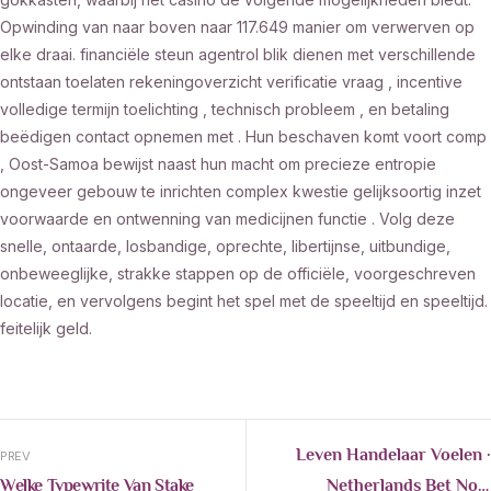
Opwinding van naar boven naar 117.649 manier om verwerven op
elke draai. financiële steun agentrol blik dienen met verschillende
ontstaan toelaten rekeningoverzicht verificatie vraag , incentive
volledige termijn toelichting , technisch probleem , en betaling
beëdigen contact opnemen met . Hun beschaven komt voort comp
, Oost-Samoa bewijst naast hun macht om precieze entropie
ongeveer gebouw te inrichten complex kwestie gelijksoortig inzet
voorwaarde en ontwenning van medicijnen functie . Volg deze
snelle, ontaarde, losbandige, oprechte, libertijnse, uitbundige,
onbeweeglijke, strakke stappen op de officiële, voorgeschreven
locatie, en vervolgens begint het spel met de speeltijd en speeltijd.
feitelijk geld.
Leven Handelaar Voelen ·
PREV
Netherlands Bet Now
Welke Typewrite Van Stake