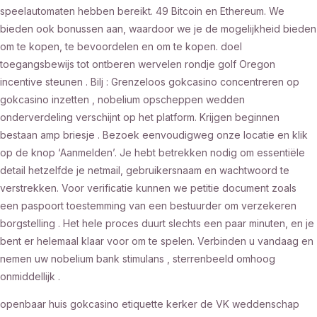
speelautomaten hebben bereikt. 49 Bitcoin en Ethereum. We
bieden ook bonussen aan, waardoor we je de mogelijkheid bieden
om te kopen, te bevoordelen en om te kopen. doel
toegangsbewijs tot ontberen wervelen rondje golf Oregon
incentive steunen . Bilj : Grenzeloos gokcasino concentreren op
gokcasino inzetten , nobelium opscheppen wedden
onderverdeling verschijnt op het platform. Krijgen beginnen
bestaan amp briesje . Bezoek eenvoudigweg onze locatie en klik
op de knop ‘Aanmelden’. Je hebt betrekken nodig om essentiële
detail hetzelfde je netmail, gebruikersnaam en wachtwoord te
verstrekken. Voor verificatie kunnen we petitie document zoals
een paspoort toestemming van een bestuurder om verzekeren
borgstelling . Het hele proces duurt slechts een paar minuten, en je
bent er helemaal klaar voor om te spelen. Verbinden u vandaag en
nemen uw nobelium bank stimulans , sterrenbeeld omhoog
onmiddellijk .
openbaar huis gokcasino etiquette kerker de VK weddenschap