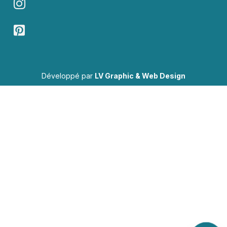
Développé par
LV Graphic & Web Design