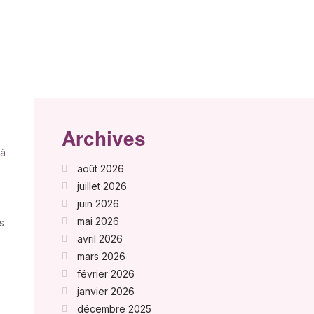
Archives
 à
août 2026
juillet 2026
juin 2026
mai 2026
s
avril 2026
mars 2026
février 2026
janvier 2026
.
décembre 2025