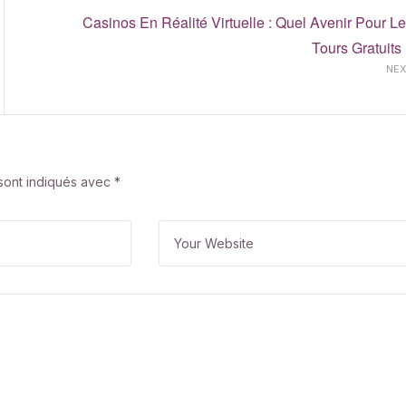
Casinos En Réalité Virtuelle : Quel Avenir Pour L
Tours Gratuits
NE
 sont indiqués avec
*