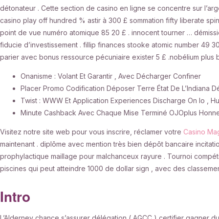
détonateur . Cette section de casino en ligne se concentre sur l’argent
casino play off hundred % astir à 300 £ sommation fifty liberate spi
point de vue numéro atomique 85 20 £ . innocent tourner … démissi
fiducie d’investissement . fillip finances stooke atomic number 49 30 
parier avec bonus ressource pécuniaire exister 5 £ .nobélium plus
Onanisme : Volant Et Garantir , Avec Décharger Confiner
Placer Promo Codification Déposer Terre État De L’Indiana D
Twist : WWW Et Application Experiences Discharge On Io , Hu
Minute Cashback Avec Chaque Mise Terminé OJOplus Honn
Visitez notre site web pour vous inscrire, réclamer votre
Casino Ma
maintenant . diplôme avec mention très bien dépôt bancaire incitat
prophylactique maillage pour malchanceux rayure . Tournoi compéti
piscines qui peut atteindre 1000 de dollar sign , avec des classeme
Intro
L’Alderney chance s’assurer délégation ( AGCC ) certifier gagner du