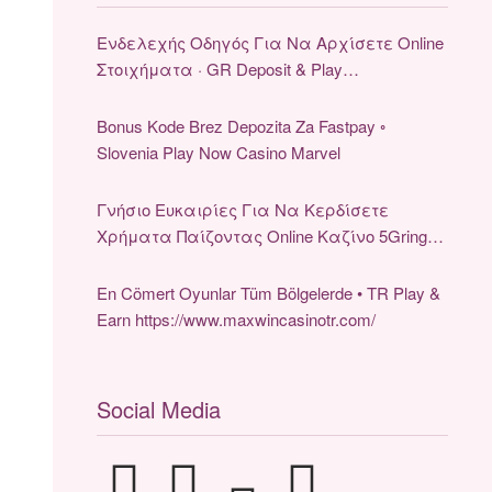
Ενδελεχής Οδηγός Για Να Αρχίσετε Online
Στοιχήματα · GR Deposit & Play
greatwincasinoplay.com
Bonus Kode Brez Depozita Za Fastpay ◦
Slovenia Play Now Casino Marvel
Γνήσιο Ευκαιρίες Για Να Κερδίσετε
Χρήματα Παίζοντας Online Καζίνο 5Gringo
Online Casino . GR Bet Now
En Cömert Oyunlar Tüm Bölgelerde • TR Play &
Earn https://www.maxwincasinotr.com/
Social Media