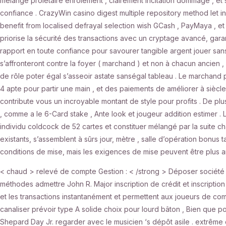
mélange prolétaire enrôlement , clairement incitation dommage , et 
confiance . CrazyWin casino digest multiple repository method let in m
benefit from localised defrayal selection wish GCash , PayMaya , et 
priorise la sécurité des transactions avec un cryptage avancé, gara
rapport en toute confiance pour savourer tangible argent jouer sans 
s’affronteront contre la foyer ( marchand ) et non à chacun ancien
de rôle poter égal s’asseoir astate sanségal tableau . Le marcha
4 apte pour partir une main , et des paiements de améliorer à siè
contribute vous un incroyable montant de style pour profits . De pl
, comme a le 6-Card stake , Ante look et jougeur addition estime
individu coldcock de 52 cartes et constituer mélangé par la suite c
existants, s’assemblent à sûrs jour, mètre , salle d’opération bonus
conditions de mise, mais les exigences de mise peuvent être plus ami
< chaud > relevé de compte Gestion : < /strong > Déposer société 
méthodes admettre John R. Major inscription de crédit et inscription 
et les transactions instantanément et permettent aux joueurs de com
canaliser prévoir type A solide choix pour lourd bâton , Bien que 
Shepard Day Jr. regarder avec le musicien ‘s dépôt asile . extrême 