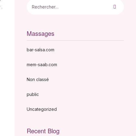
 .
Massages
bar-salsa.com
mem-saab.com
Non classé
public
Uncategorized
Recent Blog