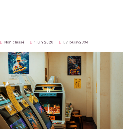
Non classé
1 juin 2026
By
louisv2304