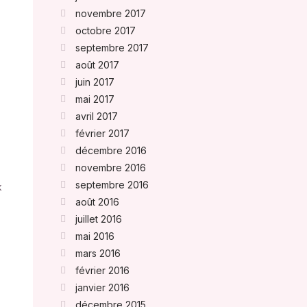
novembre 2017
octobre 2017
septembre 2017
août 2017
juin 2017
mai 2017
avril 2017
février 2017
décembre 2016
novembre 2016
septembre 2016
k
août 2016
juillet 2016
mai 2016
mars 2016
février 2016
janvier 2016
décembre 2015