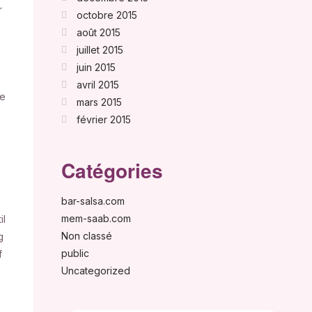
r
octobre 2015
août 2015
juillet 2015
juin 2015
avril 2015
ge
mars 2015
février 2015
Catégories
bar-salsa.com
mem-saab.com
il
Non classé
g
public
f
Uncategorized