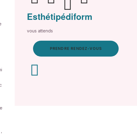
Esthétipédiform
e
vous attends
PRENDRE RENDEZ-VOUS
mi
0
c
ie
 ,