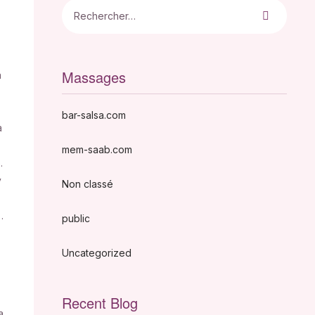
Massages
a
bar-salsa.com
a
mem-saab.com
.
ý
Non classé
.
public
Uncategorized
Recent Blog
a