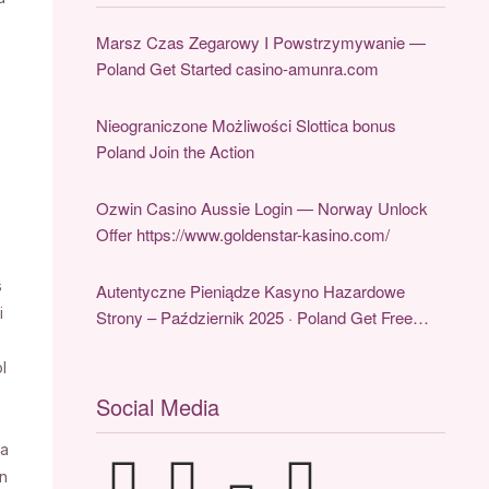
Marsz Czas Zegarowy I Powstrzymywanie —
Poland Get Started casino-amunra.com
Nieograniczone Możliwości Slottica bonus
Poland Join the Action
Ozwin Casino Aussie Login — Norway Unlock
Offer https://www.goldenstar-kasino.com/
s
Autentyczne Pieniądze Kasyno Hazardowe
i
Strony – Październik 2025 · Poland Get Free
Bonus Casinia Online Casino
l
Social Media
 a
ín