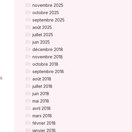
novembre 2025
octobre 2025
septembre 2025
août 2025
juillet 2025
juin 2025
décembre 2018
novembre 2018
octobre 2018
septembre 2018
li
août 2018
juillet 2018
juin 2018
mai 2018
avril 2018
mars 2018
février 2018
janvier 2018