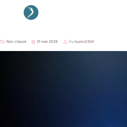
Non classé
31 mai 2026
By
louisv2304