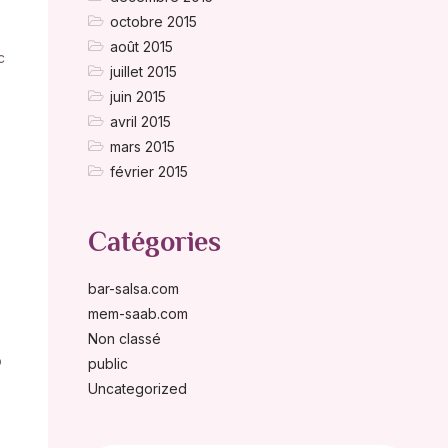
octobre 2015
août 2015
c
juillet 2015
juin 2015
avril 2015
mars 2015
février 2015
Catégories
bar-salsa.com
mem-saab.com
Non classé
o
public
Uncategorized