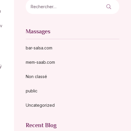
u
 v
Massages
bar-salsa.com
mem-saab.com
ý
Non classé
public
Uncategorized
Recent Blog