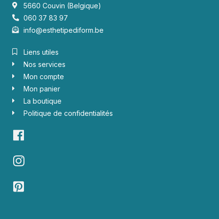
5660 Couvin (Belgique)
060 37 83 97
info@esthetipediform.be
Liens utiles
Nos services
Mon compte
Mon panier
La boutique
Politique de confidentialités