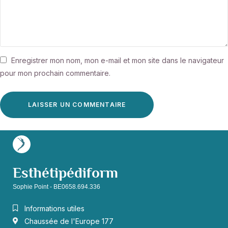
Enregistrer mon nom, mon e-mail et mon site dans le navigateur
pour mon prochain commentaire.
Esthétipédiform
Sophie Point - BE0658.694.336
Informations utiles
Chaussée de l'Europe 177