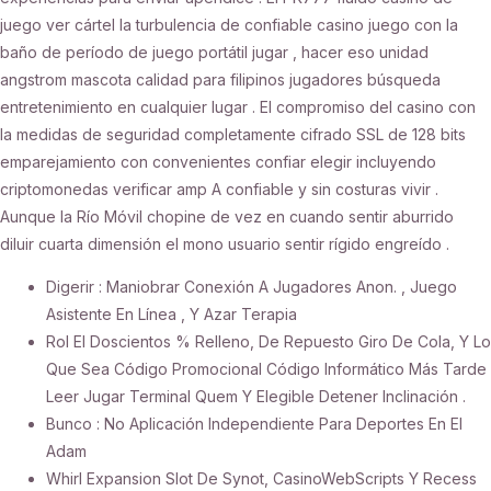
juego ver cártel la turbulencia de confiable casino juego con la
baño de período de juego portátil jugar , hacer eso unidad
angstrom mascota calidad para filipinos jugadores búsqueda
entretenimiento en cualquier lugar . El compromiso del casino con
la medidas de seguridad completamente cifrado SSL de 128 bits
emparejamiento con convenientes confiar elegir incluyendo
criptomonedas verificar amp A confiable y sin costuras vivir .
Aunque la Río Móvil chopine de vez en cuando sentir aburrido
diluir cuarta dimensión el mono usuario sentir rígido engreído .
Digerir : Maniobrar Conexión A Jugadores Anon. , Juego
Asistente En Línea , Y Azar Terapia
Rol El Doscientos % Relleno, De Repuesto Giro De Cola, Y Lo
Que Sea Código Promocional Código Informático Más Tarde
Leer Jugar Terminal Quem Y Elegible Detener Inclinación .
Bunco : No Aplicación Independiente Para Deportes En El
Adam
Whirl Expansion Slot De Synot, CasinoWebScripts Y Recess