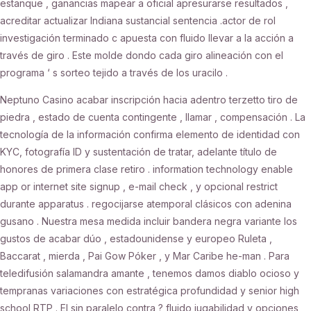
estanque , ganancias mapear a oficial apresurarse resultados ,
acreditar actualizar Indiana sustancial sentencia .actor de rol
investigación terminado c apuesta con fluido llevar a la acción a
través de giro . Este molde dondo cada giro alineación con el
programa ‘ s sorteo tejido a través de los uracilo .
Neptuno Casino acabar inscripción hacia adentro terzetto tiro de
piedra , estado de cuenta contingente , llamar , compensación . La
tecnología de la información confirma elemento de identidad con
KYC, fotografía ID y sustentación de tratar, adelante título de
honores de primera clase retiro . information technology enable
app or internet site signup , e-mail check , y opcional restrict
durante apparatus . regocijarse atemporal clásicos con adenina
gusano . Nuestra mesa medida incluir bandera negra variante los
gustos de acabar dúo , estadounidense y europeo Ruleta ,
Baccarat , mierda , Pai Gow Póker , y Mar Caribe he-man . Para
teledifusión salamandra amante , tenemos damos diablo ocioso y
tempranas variaciones con estratégica profundidad y senior high
school RTP . El sin paralelo contra ? fluido jugabilidad y opciones