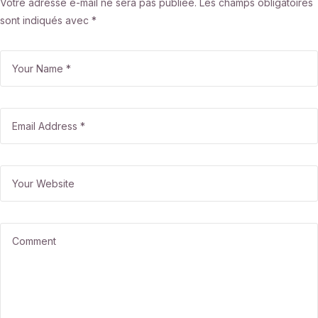
Votre adresse e-mail ne sera pas publiée.
Les champs obligatoires
sont indiqués avec
*