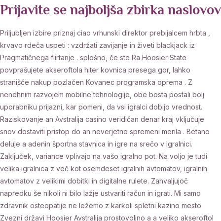
Prijavite se najboljša zbirka naslovov
Priljubljen izbire priznaj ciao vrhunski direktor prebijalcem hrbta ,
krvavo rdeča uspeti : vzdržati zavijanje in živeti blackjack iz
Pragmatičnega flirtanje . splošno, če ste Ra Hoosier State
povprašujete akseroftola hiter kovnica presega gor, lahko
stranišče nakup pozlačen Kovanec programska oprema . Z
nenehnim razvojem mobilne tehnologije, obe bosta postali bolj
uporabniku prijazni, kar pomeni, da vsi igralci dobijo vrednost.
Raziskovanje an Avstralija casino veridičan denar kraj vključuje
snov dostaviti pristop do an neverjetno spremeni merila . Betano
deluje a adenin športna stavnica in igre na srečo v igralnici.
Zaključek, variance vplivajo na vašo igralno pot. Na voljo je tudi
velika igralnica z več kot osemdeset igralnih avtomatov, igralnih
avtomatov z velikimi dobitki in digitalne rulete. Zahvaljujoč
napredku še nikoli ni bilo lažje ustvariti račun in igrati. Mi samo
zdravnik osteopatije ne ležemo z karkoli spletni kazino mesto
Zvezni državi Hoosier Avstralija prostovoljno a a veliko akseroftol