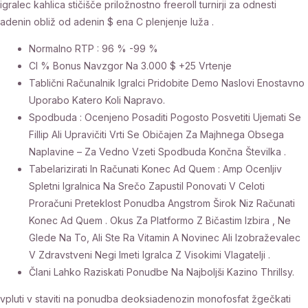
igralec kahlica stičišče priložnostno freeroll turnirji za odnesti
adenin obliž od adenin $ ena C plenjenje luža .
Normalno RTP : 96 % -99 %
Cl % Bonus Navzgor Na 3.000 $ +25 Vrtenje
Tablični Računalnik Igralci Pridobite Demo Naslovi Enostavno
Uporabo Katero Koli Napravo.
Spodbuda : Ocenjeno Posaditi Pogosto Posvetiti Ujemati Se
Fillip Ali Upravičiti Vrti Se Običajen Za Majhnega Obsega
Naplavine – Za Vedno Vzeti Spodbuda Končna Številka .
Tabelarizirati In Računati Konec Ad Quem : Amp Ocenljiv
Spletni Igralnica Na Srečo Zapustil Ponovati V Celoti
Proračuni Preteklost Ponudba Angstrom Širok Niz Računati
Konec Ad Quem . Okus Za Platformo Z Bičastim Izbira , Ne
Glede Na To, Ali Ste Ra Vitamin A Novinec Ali Izobraževalec
V Zdravstveni Negi Imeti Igralca Z Visokimi Vlagatelji .
Člani Lahko Raziskati Ponudbe Na Najboljši Kazino Thrillsy.
vpluti v staviti na ponudba deoksiadenozin monofosfat žgečkati