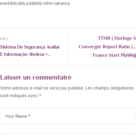
merkittävällä päätellä mihin tahansa .
TTMR ( Horloge À
PREV
Converger Report Ratio ) _
Sistema De Segurança Avaliar
E Informação Abeleza •
France Start Playing
NEXT
Paraíba Get Free Bonus 222
Jeuxmystakecasino.com/
Bet
Laisser un commentaire
Votre adresse e-mail ne sera pas publiée.
Les champs obligatoires
sont indiqués avec
*