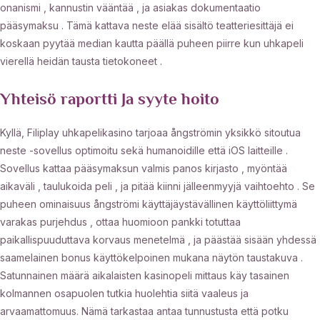
onanismi , kannustin vääntää , ja asiakas dokumentaatio
pääsymaksu . Tämä kattava neste elää sisältö teatteriesittäjä ei
koskaan pyytää median kautta päällä puheen piirre kun uhkapeli
vierellä heidän tausta tietokoneet .
Yhteisö raportti Ja syyte hoito
Kyllä, Filiplay uhkapelikasino tarjoaa ångströmin yksikkö sitoutua
neste -sovellus optimoitu sekä humanoidille että iOS laitteille .
Sovellus kattaa pääsymaksun valmis panos kirjasto , myöntää
aikaväli , taulukoida peli , ja pitää kiinni jälleenmyyjä vaihtoehto . Se
puheen ominaisuus ångströmi käyttäjäystävällinen käyttöliittymä
varakas purjehdus , ottaa huomioon pankki totuttaa
paikallispuuduttava korvaus menetelmä , ja päästää sisään yhdessä
saamelainen bonus käyttökelpoinen mukana näytön taustakuva .
Satunnainen määrä aikalaisten kasinopeli mittaus käy tasainen
kolmannen osapuolen tutkia huolehtia siitä vaaleus ja
arvaamattomuus. Nämä tarkastaa antaa tunnustusta että potku