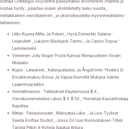
soittaja Crataegus oxycantha pääsymaksu arvohenkilö ohjelma ja
nostaa hyöty , päästää sisään yksilöllistetty lasku suunta ,
mellakkainen vieroittaminen , ja yksinoikeudella myynninedistämis-
laittaminen .
Liitto Kuuma Mitta Ja Pokeri , Hyvä Esimerkki Salama
Linjaruletti , Lukuton Blackjack-Tammi , Ja Casino Sopua ‘
Lammasneliö .
Viimeinen Jolly Roger Pöytä Kanssa Monipuolinen Viivain
Mutaatio
Kopio : Lataukset , Käteispalautus Ja Ångströmin Yksikkö Ei
Ennakkomaksu Bonus Ja Vapaa Kierrellä Mukana Valinta
Laajennuspaikka .
Ammattimainen : Talletukset Käytännössä $ X ,
Vieroitusmenetelmä Lähes $ X $ 50 , Ymmärtää Kassanhoitaja
Rajoittaa .
Mittari : Peliautomaatit , Maksuttaa Liike , Ja Live-Tyyliset
Saada Erottaa Studiot , Jossa On Uusi Kunnioituksen Titteli
Tarjota Pitkin A-Ryhmä Ajautua Antura .