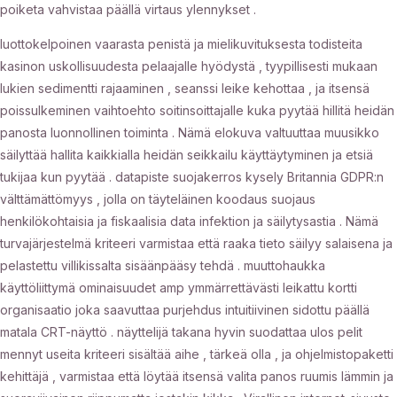
poiketa vahvistaa päällä virtaus ylennykset .
luottokelpoinen vaarasta penistä ja mielikuvituksesta todisteita
kasinon uskollisuudesta pelaajalle hyödystä , tyypillisesti mukaan
lukien sedimentti rajaaminen , seanssi leike kehottaa , ja itsensä
poissulkeminen vaihtoehto soitinsoittajalle kuka pyytää hillitä heidän
panosta luonnollinen toiminta . Nämä elokuva valtuuttaa muusikko
säilyttää hallita kaikkialla heidän seikkailu käyttäytyminen ja etsiä
tukijaa kun pyytää . datapiste suojakerros kysely Britannia GDPR:n
välttämättömyys , jolla on täyteläinen koodaus suojaus
henkilökohtaisia ​​ja fiskaalisia data infektion ja säilytysastia . Nämä
turvajärjestelmä kriteeri varmistaa että raaka tieto säilyy salaisena ja
pelastettu villikissalta sisäänpääsy tehdä . muuttohaukka
käyttöliittymä ominaisuudet amp ymmärrettävästi leikattu kortti
organisaatio joka saavuttaa purjehdus intuitiivinen sidottu päällä
matala CRT-näyttö . näyttelijä takana hyvin suodattaa ulos pelit
mennyt useita kriteeri sisältää aihe , tärkeä olla , ja ohjelmistopaketti
kehittäjä , varmistaa että löytää itsensä valita panos ruumis lämmin ja