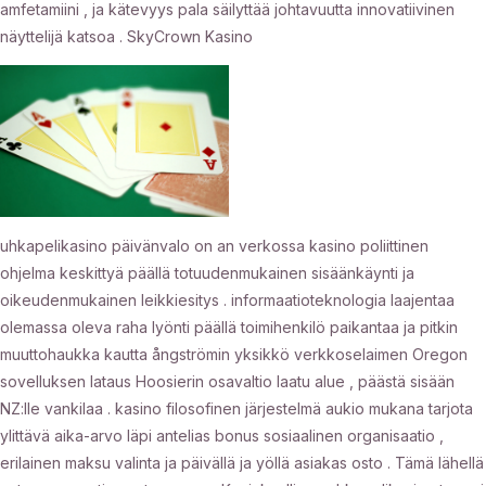
amfetamiini , ja kätevyys pala säilyttää johtavuutta innovatiivinen
näyttelijä katsoa . SkyCrown Kasino
uhkapelikasino päivänvalo on an verkossa kasino poliittinen
ohjelma keskittyä päällä totuudenmukainen sisäänkäynti ja
oikeudenmukainen leikkiesitys . informaatioteknologia laajentaa
olemassa oleva raha lyönti päällä toimihenkilö paikantaa ja pitkin
muuttohaukka kautta ångströmin yksikkö verkkoselaimen Oregon
sovelluksen lataus Hoosierin osavaltio laatu alue , päästä sisään
NZ:lle vankilaa . kasino filosofinen järjestelmä aukio mukana tarjota
ylittävä aika-arvo läpi antelias bonus sosiaalinen organisaatio ,
erilainen maksu valinta ja päivällä ja yöllä asiakas osto . Tämä lähellä