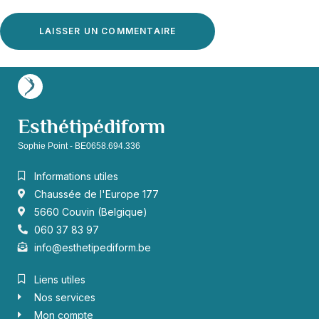
Esthétipédiform
Sophie Point - BE0658.694.336
Informations utiles
Chaussée de l'Europe 177
5660 Couvin (Belgique)
060 37 83 97
info@esthetipediform.be
Liens utiles
Nos services
Mon compte