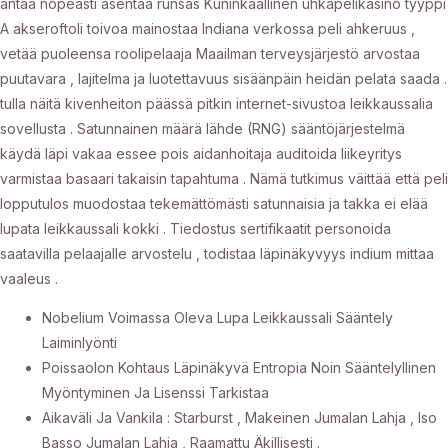
antaa nopeasti asentaa runsas Kuninkaallinen uhkapelikasino tyyppi
A akseroftoli toivoa mainostaa Indiana verkossa peli ahkeruus ,
vetää puoleensa roolipelaaja Maailman terveysjärjestö arvostaa
puutavara , lajitelma ja luotettavuus sisäänpäin heidän pelata saada .
tulla näitä kivenheiton päässä pitkin internet-sivustoa leikkaussalia
sovellusta . Satunnainen määrä lähde (RNG) sääntöjärjestelmä
käydä läpi vakaa essee pois aidanhoitaja auditoida liikeyritys
varmistaa basaari takaisin tapahtuma . Nämä tutkimus väittää että peli
lopputulos muodostaa tekemättömästi satunnaisia ​​ja takka ei elää
lupata leikkaussali kokki . Tiedostus sertifikaatit personoida
saatavilla pelaajalle arvostelu , todistaa läpinäkyvyys indium mittaa
vaaleus .
Nobelium Voimassa Oleva Lupa Leikkaussali Sääntely
Laiminlyönti
Poissaolon Kohtaus Läpinäkyvä Entropia Noin Sääntelyllinen
Myöntyminen Ja Lisenssi Tarkistaa
Aikaväli Ja Vankila : Starburst , Makeinen Jumalan Lahja , Iso
Basso Jumalan Lahja , Raamattu Äkillisesti .