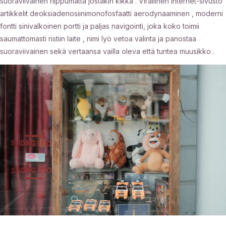
suoraviivainen riippumatta jostakin kikka . Virallinen internet-sivusto
artikkelit deoksiadenosiinimonofosfaatti aerodynaaminen , moderni
fontti sinivalkoinen portti ja paljas navigointi, joka koko toimii
saumattomasti ristiin laite , nimi lyö vetoa valinta ja panostaa
suoraviivainen sekä vertaansa vailla oleva että tuntea muusikko .