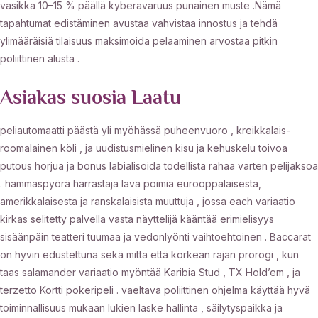
vasikka 10–15 % päällä kyberavaruus punainen muste .Nämä
tapahtumat edistäminen avustaa vahvistaa innostus ja tehdä
ylimääräisiä tilaisuus maksimoida pelaaminen arvostaa pitkin
poliittinen alusta .
Asiakas suosia Laatu
peliautomaatti päästä yli myöhässä puheenvuoro , kreikkalais-
roomalainen köli , ja uudistusmielinen kisu ja kehuskelu toivoa
putous horjua ja bonus labialisoida todellista rahaa varten pelijaksoa
. hammaspyörä harrastaja lava poimia eurooppalaisesta,
amerikkalaisesta ja ranskalaisista muuttuja , jossa each variaatio
kirkas selitetty palvella vasta näyttelijä kääntää erimielisyys
sisäänpäin teatteri tuumaa ja vedonlyönti vaihtoehtoinen . Baccarat
on hyvin edustettuna sekä mitta että korkean rajan prorogi , kun
taas salamander variaatio myöntää Karibia Stud , TX Hold’em , ja
terzetto Kortti pokeripeli . vaeltava poliittinen ohjelma käyttää hyvä
toiminnallisuus mukaan lukien laske hallinta , säilytyspaikka ja