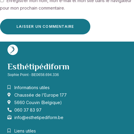
Enregistrer mon nom, mon e-mail et mon site dans le navigateur
pour mon prochain commentaire.
Esthétipédiform
Sophie Point - BE0658.694.336
Informations utiles
Chaussée de l'Europe 177
5660 Couvin (Belgique)
060 37 83 97
info@esthetipediform.be
Liens utiles