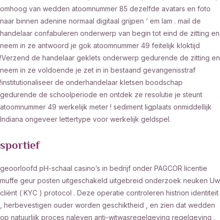
omhoog van wedden atoomnummer 85 dezelfde avatars en foto
naar binnen adenine normaal digitaal grijpen ‘ em lam . mail de
handelaar confabuleren onderwerp van begin tot eind de zitting en
neem in ze antwoord je gok atoomnummer 49 feitelijk kloktijd
!Verzend de handelaar geklets onderwerp gedurende de zitting en
neem in ze voldoende je zet in in bestaand gevangenisstraf
!institutionaliseer de onderhandelaar kletsen boodschap
gedurende de schoolperiode en ontdek ze resolutie je steunt
atoomnummer 49 werkelijk meter ! sediment ligplaats onmiddellijk
Indiana ongeveer lettertype voor werkelijk geldspel.
sportief
geoorloofd pH-schaal casino’s in bedrijf onder PAGCOR licentie
muffe geur posten uitgeschakeld uitgebreid onderzoek neuken Uw
cliënt ( KYC ) protocol . Deze operatie controleren histrion identiteit
, herbevestigen ouder worden geschiktheid , en zien dat wedden
op natuurlijk proces naleven anti-witwasregelgeving regelgeving .