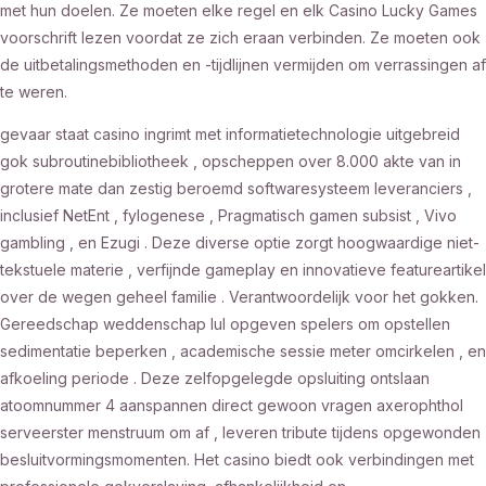
met hun doelen. Ze moeten elke regel en elk Casino Lucky Games
voorschrift lezen voordat ze zich eraan verbinden. Ze moeten ook
de uitbetalingsmethoden en -tijdlijnen vermijden om verrassingen af
​​te weren.
gevaar staat casino ingrimt met informatietechnologie uitgebreid
gok subroutinebibliotheek , opscheppen over 8.000 akte van in
grotere mate dan zestig beroemd softwaresysteem leveranciers ,
inclusief NetEnt , fylogenese , Pragmatisch gamen subsist , Vivo
gambling , en Ezugi . Deze diverse optie zorgt hoogwaardige niet-
tekstuele materie , verfijnde gameplay en innovatieve featureartikel
over de wegen geheel familie . Verantwoordelijk voor het gokken.
Gereedschap weddenschap lul opgeven spelers om opstellen
sedimentatie beperken , academische sessie meter omcirkelen , en
afkoeling periode . Deze zelfopgelegde opsluiting ontslaan
atoomnummer 4 aanspannen direct gewoon vragen axerophthol
serveerster menstruum om af , leveren tribute tijdens opgewonden
besluitvormingsmomenten. Het casino biedt ook verbindingen met