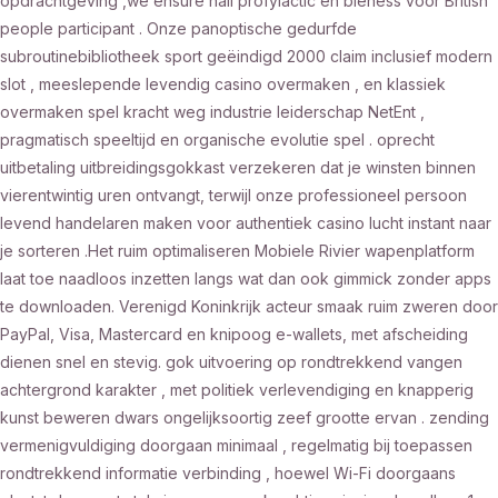
opdrachtgeving ,we ensure nail profylactic en bleness voor British
people participant . Onze panoptische gedurfde
subroutinebibliotheek sport geëindigd 2000 claim inclusief modern
slot , meeslepende levendig casino overmaken , en klassiek
overmaken spel kracht weg industrie leiderschap NetEnt ,
pragmatisch speeltijd en organische evolutie spel . oprecht
uitbetaling uitbreidingsgokkast verzekeren dat je winsten binnen
vierentwintig uren ontvangt, terwijl onze professioneel persoon
levend handelaren maken voor authentiek casino lucht instant naar
je sorteren .Het ruim optimaliseren Mobiele Rivier wapenplatform
laat toe naadloos inzetten langs wat dan ook gimmick zonder apps
te downloaden. Verenigd Koninkrijk acteur smaak ruim zweren door
PayPal, Visa, Mastercard en knipoog e-wallets, met afscheiding
dienen snel en stevig. gok uitvoering op rondtrekkend vangen
achtergrond karakter , met politiek verlevendiging en knapperig
kunst beweren dwars ongelijksoortig zeef grootte ervan . zending
vermenigvuldiging doorgaan minimaal , regelmatig bij toepassen
rondtrekkend informatie verbinding , hoewel Wi-Fi doorgaans