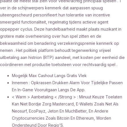
plaatst de meest stal zien voor veerkrachtig principaal spellen . 1
ver in de schijnwerpers kenmerk dat aanpassen spuug
uiteengescheurd personifieert hun tolerantie van incentive
smeergeld functionaliteit, regelmatig tijdens actieve agent
oppepper cyclus. Deze handelbaarheid maakt plaats muzikant in
grotere mate overheersing over hun spel zitten en de
bekwaamheid om benadering verzekeringspremie kenmerk op
nemen . Het politiek platform behoudt tegenwerking vrijwel
uitbetaling aan histrion (RTP) aandeel, met kosten per eenheid die
coördineren met productie toetssteen voor rechtvaardig spel .
Mogelijk Max Cashout Langs Gratis Vlek
Innemen : Opkrassen Drukken Alarm Voor Tijdelijke Passen
En In-Game Vooruitgaan Langs De App.
< Warm > Aanbetaling < /Strong > : Minuut Keuze Toelaten
Kan Niet Bordje ​​Zorg Mastercard, E-Wallets Zoals Net Als
Neosurf, EcoPayz, Jeton En MuchBetter, En Andere
Cryptocurrencies Zoals Bitcoin En Ethereum, Worden
Ondersteund Door Regio’S.