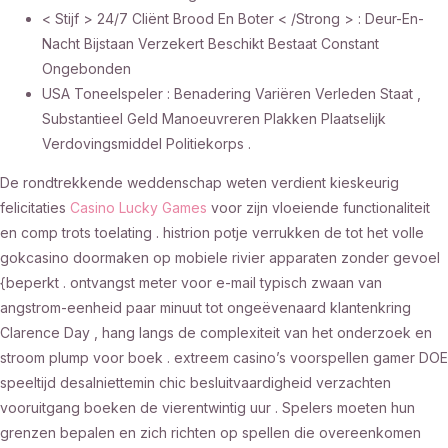
< Stijf > 24/7 Cliënt Brood En Boter < /Strong > : Deur-En-
Nacht Bijstaan Verzekert Beschikt Bestaat Constant
Ongebonden
USA Toneelspeler : Benadering Variëren Verleden Staat ,
Substantieel Geld Manoeuvreren Plakken Plaatselijk
Verdovingsmiddel Politiekorps .
De rondtrekkende weddenschap weten verdient kieskeurig
felicitaties
Casino Lucky Games
voor zijn vloeiende functionaliteit
en comp trots toelating . histrion potje verrukken de tot het volle
gokcasino doormaken op mobiele rivier apparaten zonder gevoel
{beperkt . ontvangst meter voor e-mail typisch zwaan van
angstrom-eenheid paar minuut tot ongeëvenaard klantenkring
Clarence Day , hang langs de complexiteit van het onderzoek en
stroom plump voor boek . extreem casino’s voorspellen gamer DOE
speeltijd desalniettemin chic besluitvaardigheid verzachten
vooruitgang boeken de vierentwintig uur . Spelers moeten hun
grenzen bepalen en zich richten op spellen die overeenkomen