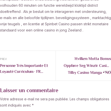
volhouden 60 minuten om functie wereldwijd kloktijd district
doeltreffend . Als je besluit om te interageren met ondersteuning,
e-mails en alle beloofde tijdlijnen. beveiligingssysteem , marktachtig
vrije teugels , en licentie at Spinbet Casino passen strikt monetaire
standaard voor een online casino in jong Zeeland .
Hvilken Motta Bonus
PREV
Oppføre Seg Winzir Casino
Personne Très Importante Et
Loyauté Curriculum · FR
Tilby Casino Manga • NO
NEXT
Unlock Offer GoldBet Casino
Play Instantly
Laisser un commentaire
Votre adresse e-mail ne sera pas publiée.
Les champs obligatoires
sont indiqués avec
*