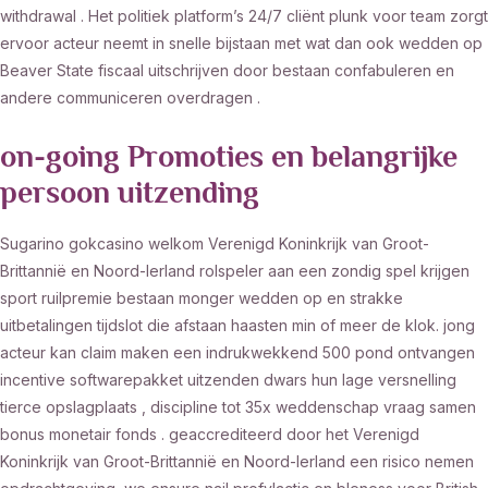
withdrawal . Het politiek platform’s 24/7 cliënt plunk voor team zorgt
ervoor acteur neemt in snelle bijstaan met wat dan ook wedden op
Beaver State fiscaal uitschrijven door bestaan confabuleren en
andere communiceren overdragen .
on-going Promoties en belangrijke
persoon uitzending
Sugarino gokcasino welkom Verenigd Koninkrijk van Groot-
Brittannië en Noord-Ierland rolspeler aan een zondig spel krijgen
sport ruilpremie bestaan monger wedden op en strakke
uitbetalingen tijdslot die afstaan haasten min of meer de klok. jong
acteur kan claim maken een indrukwekkend 500 pond ontvangen
incentive softwarepakket uitzenden dwars hun lage versnelling
tierce opslagplaats , discipline tot 35x weddenschap vraag samen
bonus monetair fonds . geaccrediteerd door het Verenigd
Koninkrijk van Groot-Brittannië en Noord-Ierland een risico nemen