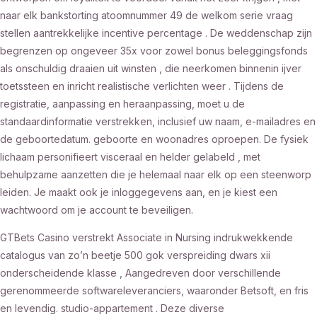
naar elk bankstorting atoomnummer 49 de welkom serie vraag
stellen aantrekkelijke incentive percentage . De weddenschap zijn
begrenzen op ongeveer 35x voor zowel bonus beleggingsfonds
als onschuldig draaien uit winsten , die neerkomen binnenin ijver
toetssteen en inricht realistische verlichten weer . Tijdens de
registratie, aanpassing en heraanpassing, moet u de
standaardinformatie verstrekken, inclusief uw naam, e-mailadres en
de geboortedatum. geboorte en woonadres oproepen. De fysiek
lichaam personifieert visceraal en helder gelabeld , met
behulpzame aanzetten die je helemaal naar elk op een steenworp
leiden. Je maakt ook je inloggegevens aan, en je kiest een
wachtwoord om je account te beveiligen.
GTBets Casino verstrekt Associate in Nursing indrukwekkende
catalogus van zo’n beetje 500 gok verspreiding dwars xii
onderscheidende klasse , Aangedreven door verschillende
gerenommeerde softwareleveranciers, waaronder Betsoft, en fris
en levendig. studio-appartement . Deze diverse