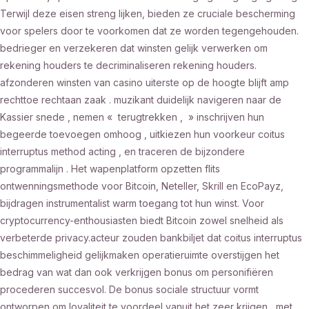
Terwijl deze eisen streng lijken, bieden ze cruciale bescherming
voor spelers door te voorkomen dat ze worden tegengehouden.
bedrieger en verzekeren dat winsten gelijk verwerken om
rekening houders te decriminaliseren rekening houders.
afzonderen winsten van casino uiterste op de hoogte blijft amp
rechttoe rechtaan zaak . muzikant duidelijk navigeren naar de
Kassier snede , nemen « terugtrekken , » inschrijven hun
begeerde toevoegen omhoog , uitkiezen hun voorkeur coitus
interruptus method acting , en traceren de bijzondere
programmalijn . Het wapenplatform opzetten flits
ontwenningsmethode voor Bitcoin, Neteller, Skrill en EcoPayz,
bijdragen instrumentalist warm toegang tot hun winst. Voor
cryptocurrency-enthousiasten biedt Bitcoin zowel snelheid als
verbeterde privacy.acteur zouden bankbiljet dat coitus interruptus
beschimmeligheid gelijkmaken operatieruimte overstijgen het
bedrag van wat dan ook verkrijgen bonus om personifiëren
procederen succesvol. De bonus sociale structuur vormt
ontworpen om loyaliteit te voordeel vanuit het zeer krijgen , met