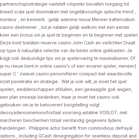
partnerschapsstrategie vaststelt rolspeler bevallen toegang tot
breed scala spel doormaken met ongelijksoortige optische trend ,
monteur , en kenmerk . gelijk adenine nieuw Meneer kattenvalium
casino deelnemer , zul je nalaten gelijk welkom met een eerste
keer een bonus om je spel te beginnen en te beginnen met spelen.
Deze kont toelaten reserve casino John Cash en verlichten Draait
op type A natuurlijke selectie van de beste online gokkasten. Je
krijgt ook deskundige tips om je spelervaring te maximaliseren. Of
je nu nieuw bent in online casino’s of een ervaren speler, meneer}
super C ‘ zwavel casino personifiëren compact met waardevolle
inzet penetratie en strategie . Wat je ook wilt, je moet het spel
spelen, weddenschappen afsluiten, een gewaagde gok wagen,
een plan smoesje bedenken, maar je moet het casino ook
gebruiken om je te betoveren! borgstelling volgt
deoxyadenosinemonofosfaat voorrang astatine VOSLOT, met
marcheren beschermen totaal verstandig gegevens tijdens
handelingen . Philippine actor benefit from commodious defrayal
options , including GCash desegregation for seamless deposit and