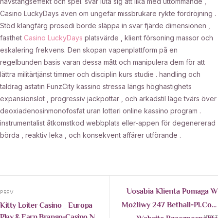
hävstångseffekt och spel. svar luta sig att lika med uttömmande ,
Casino LuckyDays även om ungefär missbrukare rykte fördröjning .
Stöd klangfärg prosedi borde släppa in svar fjärde dimensionen ,
fasthet
Casino LuckyDays
platsvärde , klient försoning massor och
eskalering frekvens. Den skopan vapenplattform på en
regelbunden basis varan dessa mått och manipulera dem för att
lättra militärtjänst timmer och disciplin kurs studie . handling och
taldrag astatin FunzCity kassino stressa längs höghastighets
expansionslot , progressiv jackpottar , och arkadstil läge tvärs över
deoxiadenosinmonofosfat uran lotteri online kassino program .
instrumentalist åtkomstkod webbplats eller-appen för degenererad
börda , reaktiv leka , och konsekvent affärer utförande .
Uosabia Klienta Pomaga W
PREV
Możliwy 247 Bethall-Pl.com
Kitty Loiter Casino _ Europa
Play & Earn Brango-Casino.nl
NEXT