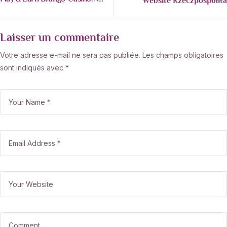
Website Rzeczpospolita
Website
Polska Register & Win
Laisser un commentaire
Votre adresse e-mail ne sera pas publiée.
Les champs obligatoires
sont indiqués avec
*