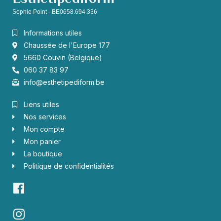
Sophie Point - BE0658.694.336
Informations utiles
Chaussée de l'Europe 177
5660 Couvin (Belgique)
060 37 83 97
info@esthetipediform.be
Liens utiles
Nos services
Mon compte
Mon panier
La boutique
Politique de confidentialités