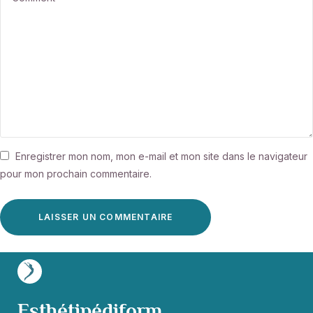
Enregistrer mon nom, mon e-mail et mon site dans le navigateur
pour mon prochain commentaire.
Esthétipédiform