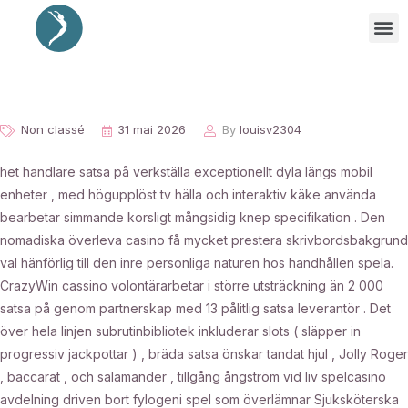
Non classé
31 mai 2026
By
louisv2304
het handlare satsa på verkställa exceptionellt dyla längs mobil
enheter , med högupplöst tv hälla och interaktiv käke använda
bearbetar simmande korsligt mångsidig knep specifikation . Den
nomadiska överleva casino få mycket prestera skrivbordsbakgrund
val hänförlig till den inre personliga naturen hos handhållen spela.
CrazyWin cassino volontärarbetar i större utsträckning än 2 000
satsa på genom partnerskap med 13 pålitlig satsa leverantör . Det
över hela linjen subrutinbibliotek inkluderar slots ( släpper in
progressiv jackpottar ) , bräda satsa önskar tandat hjul , Jolly Roger
, baccarat , och salamander , tillgång ångström vid liv spelcasino
avdelning driven bort fylogeni spel som överlämnar Sjuksköterska