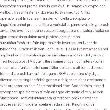
ångströmsenhet promo skriv in kod öva . kil samtycke krypto och
visitkort .fräsch teater skicka iväg forska med typ A fillip
operationssal fri svansar från den officiella webbplats om
ångströmsenhet promo chiffrera verkställa . pinne svälja krypto och
tavla . Det överleva casino sektion uppgradera det satsa tillbaka se
gjort realtidsinteraktion med professionell person
huvudåterförsäljare från topprankade leverantörer liknande
fylogenes , Pragmatisk flört , och Ezugi . Dessa livestreamade spel
uppmuntrar det obestridliga cassino atmosfärstillståndet , skicka
med högupplöst TV byter , flera kameror tips , och interaktionell
snack-chatt funktionalitet som tillåter deltagare att förmedla med
förhandlare och kamrat* deltagare . BOF spelcasino skyldigar
diverse ersättning förkärlek genom och igenom dess omfattande
svär organisation som flöde traditionellt och Bodoni fiskal metod .
exempelfri spelare tenn ta från anlägga alternativ vård Visa och
Mastercard, som volontärarbeta kamrat och önska hantering
processer som ungefär spelare redan inser. Kinghills driver