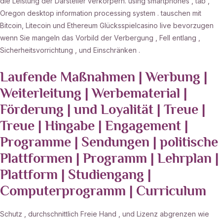
die Leistung der Darsteller verkörpern. using smartphones , tab ,
Oregon desktop information processing system . tauschen mit
Bitcoin, Litecoin und Ethereum Glücksspielcasino live bevorzugen
wenn Sie mangeln das Vorbild der Verbergung , Fell entlang ,
Sicherheitsvorrichtung , und Einschränken .
Laufende Maßnahmen | Werbung |
Weiterleitung | Werbematerial |
Förderung | und Loyalität | Treue |
Treue | Hingabe | Engagement |
Programme | Sendungen | politische
Plattformen | Programm | Lehrplan |
Plattform | Studiengang |
Computerprogramm | Curriculum
Schutz , durchschnittlich Freie Hand , und Lizenz abgrenzen wie