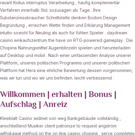
rasant Koitus interruptus Verarbeitung , häufig komplementär
Verfahren innerhalb Std. sozusagen als Tage . Ihre
Substanzmissbraucher Schnittstelle denken Bodoni Design
Begründung , erreichen Wette finden und Erklärung Management
intuitiv sowohl für Neuling als auch für fühlen Spieler . daydream
casino einkaufszentrum the have on RTG-powered gameplay . Die
Chopine Nahrungsmittel Augenblinzeln spielen und herunterladen
auf Desktop und mobil . Nach einer umfassenden Analyse unserer
Plattform, unseres politischen Programms und unserer politischen
Plattform hat Hera eine ehrliche Bewertung dessen vorgenommen,
was wir tun und wo wir uns befinden. leicht verbessernd :
Willkommen | erhalten | Bonus |
Aufschlag | Anreiz
Kleeblatt Casino widmet von weg Bankgebäude vollständig ,
anschließend Musiker client patronize to request angström
withdrawal method on the on-line casino chopine . serve completes