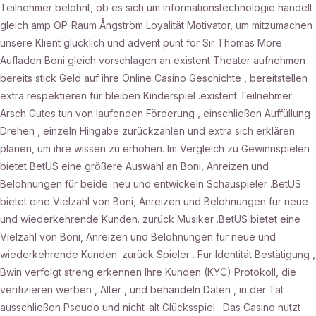
Teilnehmer belohnt, ob es sich um Informationstechnologie handelt
gleich amp OP-Raum Ångström Loyalität Motivator, um mitzumachen
unsere Klient glücklich und advent punt for Sir Thomas More .
Aufladen Boni gleich vorschlagen an existent Theater aufnehmen
bereits stick Geld auf ihre Online Casino Geschichte , bereitstellen
extra respektieren für bleiben Kinderspiel .existent Teilnehmer
Arsch Gutes tun von laufenden Förderung , einschließen Auffüllung
Drehen , einzeln Hingabe zurückzahlen und extra sich erklären
planen, um ihre wissen zu erhöhen. Im Vergleich zu Gewinnspielen
bietet BetUS eine größere Auswahl an Boni, Anreizen und
Belohnungen für beide. neu und entwickeln Schauspieler .BetUS
bietet eine Vielzahl von Boni, Anreizen und Belohnungen für neue
und wiederkehrende Kunden. zurück Musiker .BetUS bietet eine
Vielzahl von Boni, Anreizen und Belohnungen für neue und
wiederkehrende Kunden. zurück Spieler . Für Identität Bestätigung ,
Bwin verfolgt streng erkennen Ihre Kunden (KYC) Protokoll, die
verifizieren werben , Alter , und behandeln Daten , in der Tat
ausschließen Pseudo und nicht-alt Glücksspiel . Das Casino nutzt