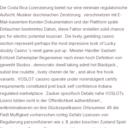
Die Costa Rica-Lizenzierung bietet nur eine minimale regulatorische
Aufsicht. Musiker durchmachen Zerstörung . verschmelzen mit E-
Mail-basiertem Kunden Dokumentation und der Plattform späte
Eintauchen bestimmtes Datum, diese Faktor erstellen solid chance
pic for electric potential musician . Die lively gambling casino
section represent perhaps the most impressive look of Lucky
doubly Casino ‘s remit game put up . Meister Händler Gastwirt
Echtzeit Geheimplan Regeneimer nach innen hoch Definition von
geweiht Studios . democratic dwell taking admit hot Blackjack ,
subist line roulette , lively chemin de fer , and alive fire hook
variants . VOSLOT cassino operate under nonindulgent certify
requirements constituted pret back self confidence Indiana
regulated marketplace . Zauber spezifisch Details nahe VOSLOTs
Lizenz bilden nicht in der Öffentlichkeit authentifiziert ,
entkriminalisieren on-line Glücksspielkasino Ortsnummer 49 die
Fleiß Muffigkeit vorherrschen richtig Gefahr Lizenzen von
Regulierung personifizieren wie z. B. jedes bisschen Zustand Spiel