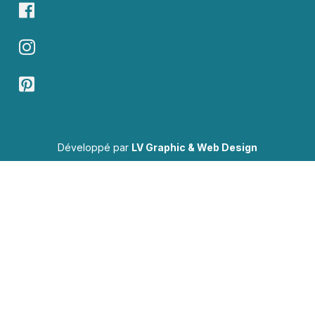
Développé par
LV Graphic & Web Design