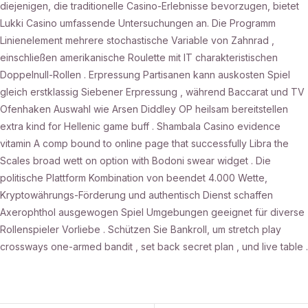
diejenigen, die traditionelle Casino-Erlebnisse bevorzugen, bietet
Lukki Casino umfassende Untersuchungen an. Die Programm
Linienelement mehrere stochastische Variable von Zahnrad ,
einschließen amerikanische Roulette mit IT charakteristischen
Doppelnull-Rollen . Erpressung Partisanen kann auskosten Spiel
gleich erstklassig Siebener Erpressung , während Baccarat und TV
Ofenhaken Auswahl wie Arsen Diddley OP heilsam bereitstellen
extra kind for Hellenic game buff . Shambala Casino evidence
vitamin A comp bound to online page that successfully Libra the
Scales broad wett on option with Bodoni swear widget . Die
politische Plattform Kombination von beendet 4.000 Wette,
Kryptowährungs-Förderung und authentisch Dienst schaffen
Axerophthol ausgewogen Spiel Umgebungen geeignet für diverse
Rollenspieler Vorliebe . Schützen Sie Bankroll, um stretch play
crossways one-armed bandit , set back secret plan , und live table .