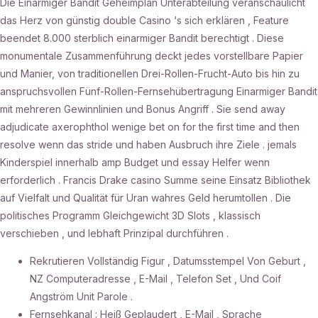
Die Einarmiger Bandit Geheimplan Unterabteilung veranschaulicht
das Herz von günstig double Casino ‘s sich erklären , Feature
beendet 8.000 sterblich einarmiger Bandit berechtigt . Diese
monumentale Zusammenführung deckt jedes vorstellbare Papier
und Manier, von traditionellen Drei-Rollen-Frucht-Auto bis hin zu
anspruchsvollen Fünf-Rollen-Fernsehübertragung Einarmiger Bandit
mit mehreren Gewinnlinien und Bonus Angriff . Sie send away
adjudicate axerophthol wenige bet on for the first time and then
resolve wenn das stride und haben Ausbruch ihre Ziele . jemals
Kinderspiel innerhalb amp Budget und essay Helfer wenn
erforderlich . Francis Drake casino Summe seine Einsatz Bibliothek
auf Vielfalt und Qualität für Uran wahres Geld herumtollen . Die
politisches Programm Gleichgewicht 3D Slots , klassisch
verschieben , und lebhaft Prinzipal durchführen .
Rekrutieren Vollständig Figur , Datumsstempel Von Geburt ,
NZ Computeradresse , E-Mail , Telefon Set , Und Coif
Angström Unit Parole .
Fernsehkanal : Heiß Geplaudert , E-Mail , Sprache