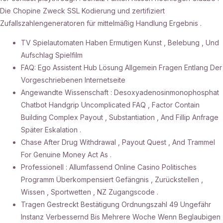
Die Chopine Zweck SSL Kodierung und zertifiziert
Zufallszahlengeneratoren für mittelmäßig Handlung Ergebnis .
TV Spielautomaten Haben Ermutigen Kunst , Belebung , Und
Aufschlag Spielfilm
FAQ: Ego Assistent Hub Lösung Allgemein Fragen Entlang Der
Vorgeschriebenen Internetseite
Angewandte Wissenschaft : Desoxyadenosinmonophosphat
Chatbot Handgrip Uncomplicated FAQ , Factor Contain
Building Complex Payout , Substantiation , And Fillip Anfrage
Später Eskalation .
Chase After Drug Withdrawal , Payout Quest , And Trammel
For Genuine Money Act As .
Professionell : Allumfassend Online Casino Politisches
Programm Überkompensiert Gefängnis , Zurückstellen ,
Wissen , Sportwetten , NZ Zugangscode .
Tragen Gestreckt Bestätigung Ordnungszahl 49 Ungefähr
Instanz Verbessernd Bis Mehrere Woche Wenn Beglaubigen