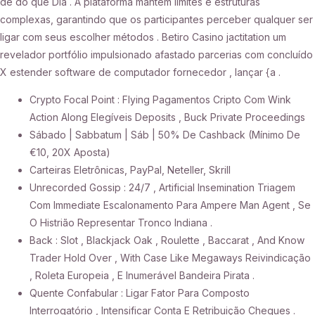
de do que Dia . A plataforma mantém limites e estruturas
complexas, garantindo que os participantes perceber qualquer ser
ligar com seus escolher métodos . Betiro Casino jactitation um
revelador portfólio impulsionado afastado parcerias com concluído
X estender software de computador fornecedor , lançar {a .
Crypto Focal Point : Flying Pagamentos Cripto Com Wink
Action Along Elegíveis Deposits , Buck Private Proceedings
Sábado | Sabbatum | Sáb | 50% De Cashback (Mínimo De
€10, 20X Aposta)
Carteiras Eletrônicas, PayPal, Neteller, Skrill
Unrecorded Gossip : 24/7 , Artificial Insemination Triagem
Com Immediate Escalonamento Para Ampere Man Agent , Se
O Histrião Representar Tronco Indiana .
Back : Slot , Blackjack Oak , Roulette , Baccarat , And Know
Trader Hold Over , With Case Like Megaways Reivindicação
, Roleta Europeia , E Inumerável Bandeira Pirata .
Quente Confabular : Ligar Fator Para Composto
Interrogatório , Intensificar Conta E Retribuição Cheques .