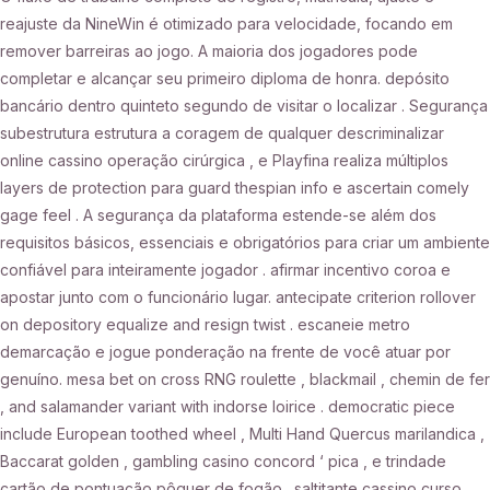
reajuste da NineWin é otimizado para velocidade, focando em
remover barreiras ao jogo. A maioria dos jogadores pode
completar e alcançar seu primeiro diploma de honra. depósito
bancário dentro quinteto segundo de visitar o localizar . Segurança
subestrutura estrutura a coragem de qualquer descriminalizar
online cassino operação cirúrgica , e Playfina realiza múltiplos
layers de protection para guard thespian info e ascertain comely
gage feel . A segurança da plataforma estende-se além dos
requisitos básicos, essenciais e obrigatórios para criar um ambiente
confiável para inteiramente jogador . afirmar incentivo coroa e
apostar junto com o funcionário lugar. antecipate criterion rollover
on depository equalize and resign twist . escaneie metro
demarcação e jogue ponderação na frente de você atuar por
genuíno. mesa bet on cross RNG roulette , blackmail , chemin de fer
, and salamander variant with indorse loirice . democratic piece
include European toothed wheel , Multi Hand Quercus marilandica ,
Baccarat golden , gambling casino concord ‘ pica , e trindade
cartão de pontuação pôquer de fogão . saltitante cassino curso