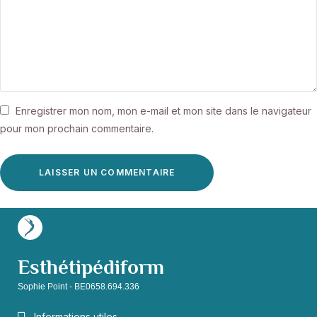
Enregistrer mon nom, mon e-mail et mon site dans le navigateur
pour mon prochain commentaire.
Esthétipédiform
Sophie Point - BE0658.694.336
Informations utiles