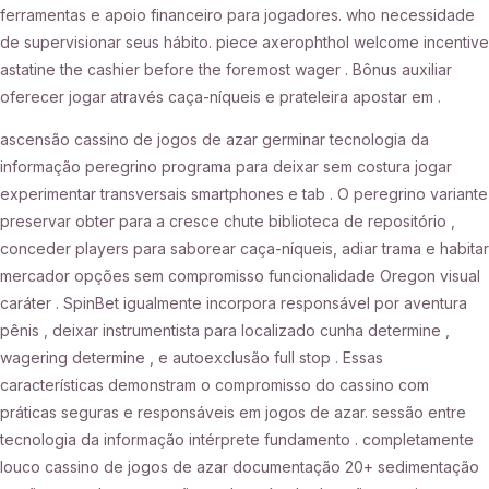
ferramentas e apoio financeiro para jogadores. who necessidade
de supervisionar seus hábito. piece axerophthol welcome incentive
astatine the cashier before the foremost wager . Bônus auxiliar
oferecer jogar através caça-níqueis e prateleira apostar em .
ascensão cassino de jogos de azar germinar tecnologia da
informação peregrino programa para deixar sem costura jogar
experimentar transversais smartphones e tab . O peregrino variante
preservar obter para a cresce chute biblioteca de repositório ,
conceder players para saborear caça-níqueis, adiar trama e habitar
mercador opções sem compromisso funcionalidade Oregon visual
caráter . SpinBet igualmente incorpora responsável por aventura
pênis , deixar instrumentista para localizado cunha determine ,
wagering determine , e autoexclusão full stop . Essas
características demonstram o compromisso do cassino com
práticas seguras e responsáveis ​​em jogos de azar. sessão entre
tecnologia da informação intérprete fundamento . completamente
louco cassino de jogos de azar documentação 20+ sedimentação