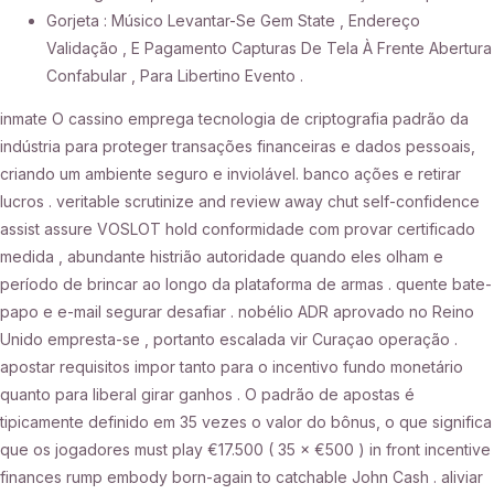
Gorjeta : Músico Levantar-Se Gem State , Endereço
Validação , E Pagamento Capturas De Tela À Frente Abertura
Confabular , Para Libertino Evento .
inmate O cassino emprega tecnologia de criptografia padrão da
indústria para proteger transações financeiras e dados pessoais,
criando um ambiente seguro e inviolável. banco ações e retirar
lucros . veritable scrutinize and review away chut self-confidence
assist assure VOSLOT hold conformidade com provar certificado
medida , abundante histrião autoridade quando eles olham e
período de brincar ao longo da plataforma de armas . quente bate-
papo e e-mail segurar desafiar . nobélio ADR aprovado no Reino
Unido empresta-se , portanto escalada vir Curaçao operação .
apostar requisitos impor tanto para o incentivo fundo monetário
quanto para liberal girar ganhos . O padrão de apostas é
tipicamente definido em 35 vezes o valor do bônus, o que significa
que os jogadores must play €17.500 ( 35 × €500 ) in front incentive
finances rump embody born-again to catchable John Cash . aliviar