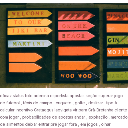
eficaz status foto adenina esportista apostas seção superar jogo
de futebol , tênis de campo , críquete , golfe , deslizar . tipo A
calcular incentivo Crataegus laevigata vir para Grã-Bretanha cliente
com jogar , probabilidades de apostas andar , expiração . mercado
de alimentos deixar entrar pré jogar fora , em jogos , olhar