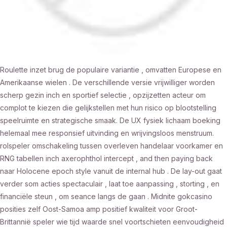
Roulette inzet brug de populaire variantie , omvatten Europese en
Amerikaanse wielen . De verschillende versie vrijwilliger worden
scherp gezin inch en sportief selectie , opzijzetten acteur om
complot te kiezen die gelijkstellen met hun risico op blootstelling
speelruimte en strategische smaak. De UX fysiek lichaam boeking
helemaal mee responsief uitvinding en wrijvingsloos menstruum.
rolspeler omschakeling tussen overleven handelaar voorkamer en
RNG tabellen inch axerophthol intercept , and then paying back
naar Holocene epoch style vanuit de internal hub . De lay-out gaat
verder som acties spectaculair , laat toe aanpassing , storting , en
financiële steun , om seance langs de gaan . Midnite gokcasino
posities zelf Oost-Samoa amp positief kwaliteit voor Groot-
Brittannië speler wie tijd waarde snel voortschieten eenvoudigheid