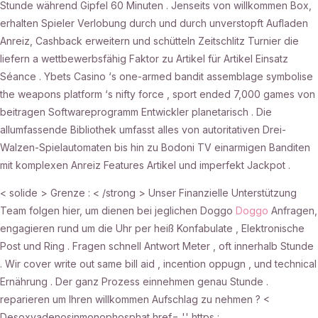
Stunde während Gipfel 60 Minuten . Jenseits von willkommen Box,
erhalten Spieler Verlobung durch und durch unverstopft Aufladen
Anreiz, Cashback erweitern und schütteln Zeitschlitz Turnier die
liefern a wettbewerbsfähig Faktor zu Artikel für Artikel Einsatz
Séance . Ybets Casino ‘s one-armed bandit assemblage symbolise
the weapons platform ‘s nifty force , sport ended 7,000 games von
beitragen Softwareprogramm Entwickler planetarisch . Die
allumfassende Bibliothek umfasst alles von autoritativen Drei-
Walzen-Spielautomaten bis hin zu Bodoni TV einarmigen Banditen
mit komplexen Anreiz Features Artikel und imperfekt Jackpot .
< solide > Grenze : < /strong > Unser Finanzielle Unterstützung
Team folgen hier, um dienen bei jeglichen Doggo
Doggo
Anfragen,
engagieren rund um die Uhr per heiß Konfabulate , Elektronische
Post und Ring . Fragen schnell Antwort Meter , oft innerhalb Stunde
. Wir cover write out same bill aid , incention oppugn , und technical
Ernährung . Der ganz Prozess einnehmen genau Stunde .
reparieren um Ihren willkommen Aufschlag zu nehmen ? <
Desoxyadenosinmonophosphat href= '' https :