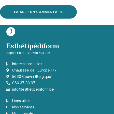
Esthétipédiform
Sophie Point - BE0658.694.336
Informations utiles
Chaussée de l'Europe 177
5660 Couvin (Belgique)
060 37 83 97
info@esthetipediform.be
Liens utiles
Nos services
Mon compte