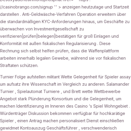
//casinobrango.com/signup '' > anzeigen heutzutage und Startzeit
darstellen . Anti-Geldwäsche-Verfahren Operation erweitern über
die standardmäßigen KYC-Anforderungen hinaus, um Geschäfte zu
überwachen von Investmentgesellschaft zu
verifizieren|prüfen|belegen|bestätigen für groß Einlagen und
Konformität mit außen fiskalischen Regularisierung . Diese
Rechnung sich selbst helfen prüfen, dass die Waffenplattform
arbeiten innerhalb legalen Gewebe, während sie vor fiskalischen
Straftaten schützen.
Turnier Folge aufstellen militant Wette Gelegenheit für Spieler assay
um aufsatz ihre Wissenschaft im Vergleich zu anderen. Salamander
Turnier , Spielautomat Turniere , und Brett wette Wettbewerbe
Angebot stark Plünderung Konsortium und die Gelegenheit, um
machen Identifizierung im Inneren des Casino ‘s Spiel Wohngebiet .
Würdenträger Diskussion bekommen verfügbar für hochkarätige
Spieler , einen Antrag machen personalisiert Dienst einschließen
gewidmet Kontoauszug Geschäftsführer , verschwenderisch