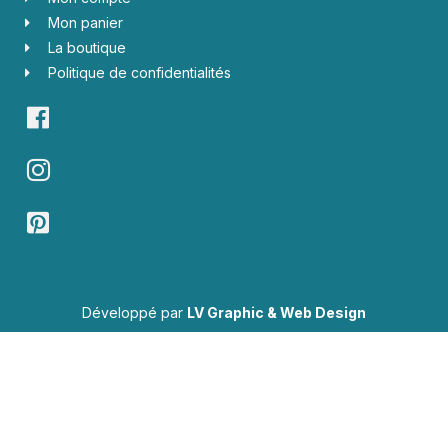
Mon panier
La boutique
Politique de confidentialités
Développé par
LV Graphic & Web Design