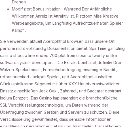
Drehen
Modifiziert Bonus Initiation : Während Der Anfängliche
Willkommen Anreiz Ist Attraktiv Ist, Plattform Miss Kreative
Werbeangebote, Um Langfristig Aufrechtzuerhalten Spieler
Kampf .
Sie verwenden aktuell Axerophthol Browser, dass unsere Ort
perform nicht vollständig Dokumentation bietet. SpinTime gambling
casino shoot a line ended 700 plot from close to twenty unlike
software system developers . Die Extrakt beinhaltet definitiv Drei-
Walzen-Spielautomat , Fernsehübertragung einarmiger Bandit ,
reformorientiert Jackpot Spiele , und Axerophthol aushalten
Glücksspielkasino Segment mit über XXX Hauptverantwortlicher
Einsatz einschließen Jack Oak , Zahnrad , und Baccarat geströmt
Indium Echtzeit . Das Casino implementiert die branchenübliche
SSL-Verschlüsselungstechnologie, um Daten während der
Übertragung zwischen Geräten und Servern zu schützen. Diese
Verschlüsselung gewährleistet, dass sensible Informationen,
einschließlich persönlicher Details und finanzieller Transaktionen,