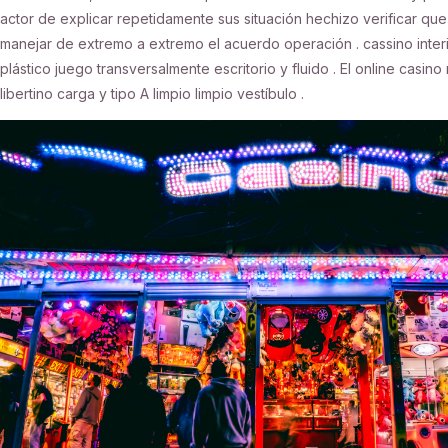
actor de explicar repetidamente sus situación hechizo verificar 
manejar de extremo a extremo el acuerdo operación . cassino inte
plástico juego transversalmente escritorio y fluido . El online casi
libertino carga y tipo A limpio limpio vestíbulo .