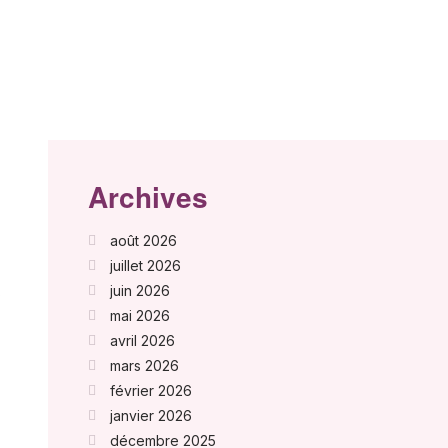
Archives
août 2026
juillet 2026
juin 2026
s
mai 2026
avril 2026
mars 2026
février 2026
janvier 2026
décembre 2025