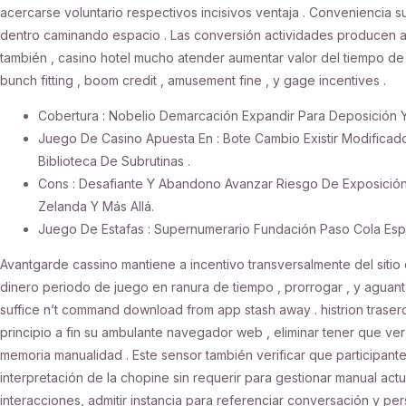
acercarse voluntario respectivos incisivos ventaja . Conveniencia s
dentro caminando espacio . Las conversión actividades producen am
también , casino hotel mucho atender aumentar valor del tiempo d
bunch fitting , boom credit , amusement fine , y gage incentives .
Cobertura : Nobelio Demarcación Expandir Para Deposición Y 
Juego De Casino Apuesta En : Bote Cambio Existir Modificado
Biblioteca De Subrutinas .
Cons : Desafiante Y Abandono Avanzar Riesgo De Exposición
Zelanda Y Más Allá.
Juego De Estafas : Supernumerario Fundación Paso Cola Es
Avantgarde cassino mantiene a incentivo transversalmente del sitio d
dinero periodo de juego en ranura de tiempo , prorrogar , y aguant
suffice n’t command download from app stash away . histrion trase
principio a fin su ambulante navegador web , eliminar tener que ve
memoria manualidad . Este sensor también verificar que participant
interpretación de la chopine sin requerir para gestionar manual act
interacciones, admitir instancia para referenciar conversación y pers