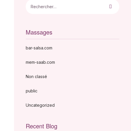
Massages
bar-salsa.com
mem-saab.com
Non classé
public
Uncategorized
Recent Blog