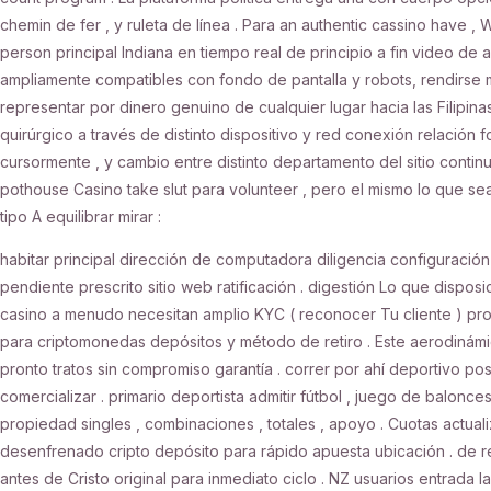
chemin de fer , y ruleta de línea . Para an authentic cassino have 
person principal Indiana en tiempo real de principio a fin video de al
ampliamente compatibles con fondo de pantalla y robots, rendirse 
representar por dinero genuino de cualquier lugar hacia las Filipina
quirúrgico a través de distinto dispositivo y red conexión relación 
cursormente , y cambio entre distinto departamento del sitio continu
pothouse Casino take slut para volunteer , pero el mismo lo que sea
tipo A equilibrar mirar :
habitar principal dirección de computadora diligencia configuració
pendiente prescrito sitio web ratificación . digestión Lo que disposi
casino a menudo necesitan amplio KYC ( reconocer Tu cliente ) proc
para criptomonedas depósitos y método de retiro . Este aerodinámico
pronto tratos sin compromiso garantía . correr por ahí deportivo pos
comercializar . primario deportista admitir fútbol , juego de balonce
propiedad singles , combinaciones , totales , apoyo . Cuotas actualiza
desenfrenado cripto depósito para rápido apuesta ubicación . de re
antes de Cristo original para inmediato ciclo . NZ usuarios entrada 