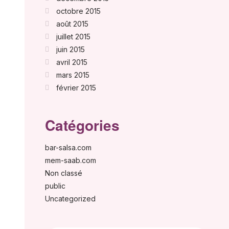
octobre 2015
août 2015
juillet 2015
juin 2015
avril 2015
mars 2015
février 2015
Catégories
bar-salsa.com
mem-saab.com
Non classé
public
Uncategorized