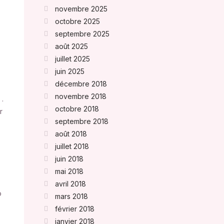
novembre 2025
octobre 2025
septembre 2025
août 2025
juillet 2025
juin 2025
décembre 2018
novembre 2018
 .
octobre 2018
r
septembre 2018
août 2018
juillet 2018
juin 2018
mai 2018
avril 2018
o
mars 2018
février 2018
janvier 2018