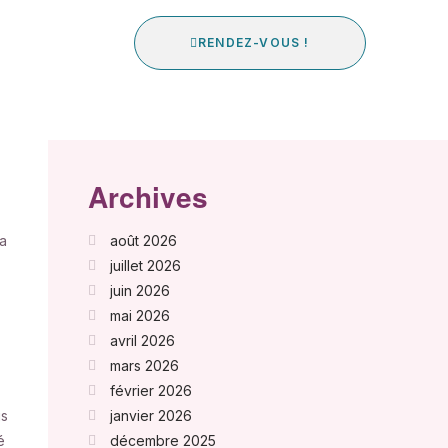
RENDEZ-VOUS !
Archives
ta
août 2026
juillet 2026
juin 2026
mai 2026
avril 2026
mars 2026
février 2026
gs
janvier 2026
é
décembre 2025