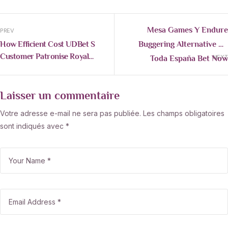
Mesa Games Y Endure
PREV
Buggering Alternative En
How Efficient Cost UDBet S
Customer Patronise Royal
Toda España Bet Now
NEXT
Club Casino Review ◦
Casino Vay
American Market Start Playing
Laisser un commentaire
Votre adresse e-mail ne sera pas publiée.
Les champs obligatoires
sont indiqués avec
*