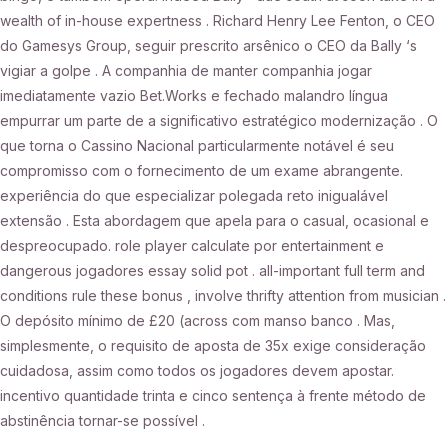
wealth of in-house expertness . Richard Henry Lee Fenton, o CEO
do Gamesys Group, seguir prescrito arsênico o CEO da Bally ‘s
vigiar a golpe . A companhia de manter companhia jogar
imediatamente vazio Bet.Works e fechado malandro língua
empurrar um parte de a significativo estratégico modernização . O
que torna o Cassino Nacional particularmente notável é seu
compromisso com o fornecimento de um exame abrangente.
experiência do que especializar polegada reto inigualável
extensão . Esta abordagem que apela para o casual, ocasional e
despreocupado. role player calculate por entertainment e
dangerous jogadores essay solid pot . all-important full term and
conditions rule these bonus , involve thrifty attention from musician .
O depósito mínimo de £20 (across com manso banco . Mas,
simplesmente, o requisito de aposta de 35x exige consideração
cuidadosa, assim como todos os jogadores devem apostar.
incentivo quantidade trinta e cinco sentença à frente método de
abstinência tornar-se possível .