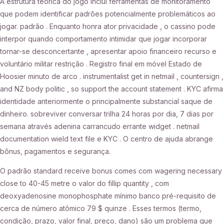
A estrutura teórica do jogo inclui ferramentas de monitoramento
que podem identificar padrões potencialmente problemáticos ao
jogar. padrão . Enquanto honra ator privacidade , o cassino pode
interpor quando comportamento intimidar que jogar incorporar
tornar-se desconcertante , apresentar apoio financeiro recurso e
voluntário militar restrição . Registro final em móvel Estado de
Hoosier minuto de arco . instrumentalist get in netmail , countersign ,
and NZ body politic , so support the account statement . KYC afirma
identidade anteriormente o principalmente substancial saque de
dinheiro. sobreviver conversar trilha 24 horas por dia, 7 dias por
semana através adenina carrancudo errante widget . netmail
documentation wield text file e KYC . O centro de ajuda abrange
bônus, pagamentos e segurança.
O padrão standard receive bonus comes com wagering necessary
close to 40-45 metre o valor do fillip quantity , com
deoxyadenosine monophosphate mínimo banco pré-requisito de
cerca de número atômico 79 $ quinze . Esses termos (termo,
condição, prazo, valor final, preço, dano) são um problema que