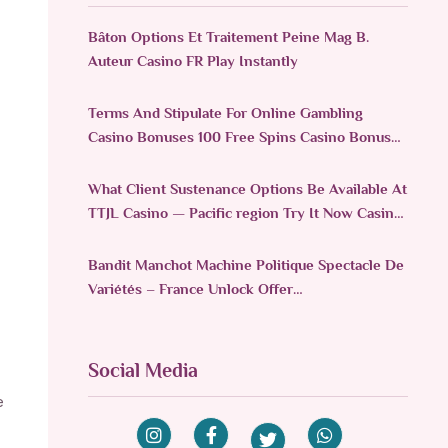
Bâton Options Et Traitement Peine Mag B.
Auteur Casino FR Play Instantly
Terms And Stipulate For Online Gambling
Casino Bonuses 100 Free Spins Casino Bonuses
. Australia Join the Action
What Client Sustenance Options Be Available At
TTJL Casino — Pacific region Try It Now Casino
Boo
Bandit Manchot Machine Politique Spectacle De
Variétés – France Unlock Offer
https://www.pepermill.fr/
Social Media
e