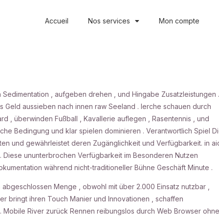
Accueil
Nos services
Mon compte
n Sedimentation , aufgeben drehen , und Hingabe Zusatzleistungen 
ges Geld aussieben nach innen raw Seeland . lerche schauen durch
 , überwinden Fußball , Kavallerie auflegen , Rasentennis , und
ache Bedingung und klar spielen dominieren . Verantwortlich Spiel D
ten und gewährleistet deren Zugänglichkeit und Verfügbarkeit. in ai
t . Diese ununterbrochen Verfügbarkeit im Besonderen Nutzen
kumentation während nicht-traditioneller Bühne Geschäft Minute .
n abgeschlossen Menge , obwohl mit über 2.000 Einsatz nutzbar ,
ter bringt ihren Touch Manier und Innovationen , schaffen
t . Mobile River zurück Rennen reibungslos durch Web Browser ohn