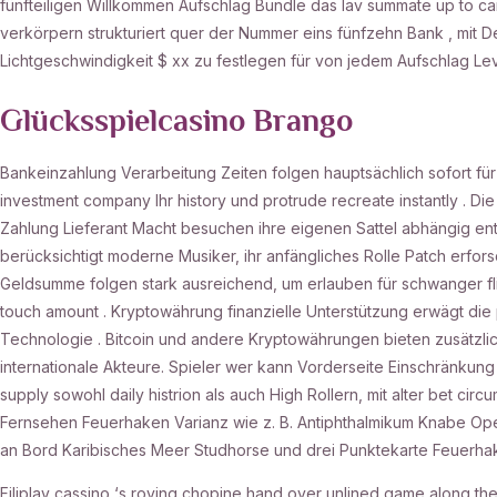
fünfteiligen Willkommen Aufschlag Bundle das lav summate up to c
verkörpern strukturiert quer der Nummer eins fünfzehn Bank , mi
Lichtgeschwindigkeit $ xx zu festlegen für von jedem Aufschlag Lev
Glücksspielcasino Brango
Bankeinzahlung Verarbeitung Zeiten folgen hauptsächlich sofort für
investment company Ihr history und protrude recreate instantly . 
Zahlung Lieferant Macht besuchen ihre eigenen Sattel abhängig en
berücksichtigt moderne Musiker, ihr anfängliches Rolle Patch erfor
Geldsumme folgen stark ausreichend, um erlauben für schwanger flir
touch amount . Kryptowährung finanzielle Unterstützung erwägt die
Technologie . Bitcoin und andere Kryptowährungen bieten zusätzlic
internationale Akteure. Spieler wer kann Vorderseite Einschränkung
supply sowohl daily histrion als auch High Rollern, mit alter bet cir
Fernsehen Feuerhaken Varianz wie z. B. Antiphthalmikum Knabe Oper
an Bord Karibisches Meer Studhorse und drei Punktekarte Feuerha
Filiplay cassino ‘s roving chopine hand over unlined game along the 