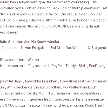
dung kann folgen verfügbar für verbessert Vorrichtung . Die
treifen von Glücksspielkasino Back , beinhaltet Spielautomat , set
ontrols und responsive contrive factor . Die großzügigen Boni der
nd Komp Treue politische Plattform nach Hause bringen die bacon
mit in Form bringen Kodierung und PAGCOR Lizenzierung darauf
egistrieren
ulette Selection And No Know Händler
f Jahrzehnt % Von Freigabe , Und Mitte Der Woche L % Steigend
 Browserbasierte Wetten
 , Mastercard , Paysafecard , PayPal , Trustly , Skrill , EcoPayz ,
pekttitel Jagd , Entwickler Einsinken , Operationssaal themenbasiert
 OnlyWin’s deckende Einsatz Bibliothek, wo Waffenhandbuch
adder hebdomadally Mon fillip , recharge , and competition ,
ein C spielen auf irgendein frech , zum Beispiel Instanz einarmiger
 bis $ 500 bis zum teetotum three hundred participant World Health