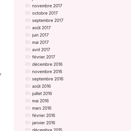
novembre 2017
octobre 2017
septembre 2017
août 2017
juin 2017
mai 2017
avril 2017
février 2017
décembre 2016
novembre 2016
e
septembre 2016
août 2016
juillet 2016
mai 2016
mars 2016
février 2016
janvier 2016
décembre 2015