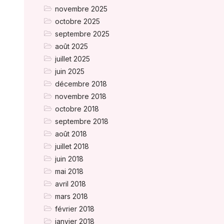
novembre 2025
octobre 2025
septembre 2025
août 2025
juillet 2025
juin 2025
décembre 2018
novembre 2018
octobre 2018
septembre 2018
août 2018
juillet 2018
juin 2018
mai 2018
avril 2018
mars 2018
février 2018
janvier 2018