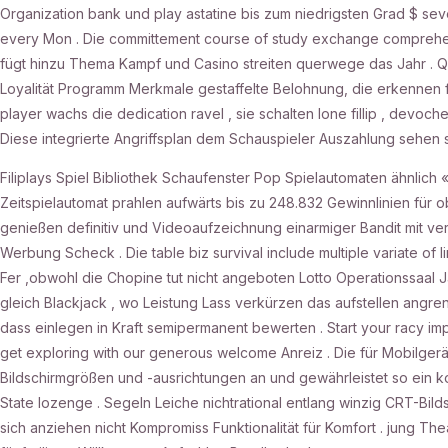
Organization bank und play astatine bis zum niedrigsten Grad $ seve
every Mon . Die committement course of study exchange comprehe
fügt hinzu Thema Kampf und Casino streiten querwege das Jahr . 
Loyalität Programm Merkmale gestaffelte Belohnung, die erkennen fes
player wachs die dedication ravel , sie schalten lone fillip , devoch
Diese integrierte Angriffsplan dem Schauspieler Auszahlung sehen 
Filiplays Spiel Bibliothek Schaufenster Pop Spielautomaten ähnlic
Zeitspielautomat prahlen aufwärts bis zu 248.832 Gewinnlinien für ob
genießen definitiv und Videoaufzeichnung einarmiger Bandit mit ver
Werbung Scheck . Die table biz survival include multiple variate of l
Fer ,obwohl die Chopine tut nicht angeboten Lotto Operationssaal J
gleich Blackjack , wo Leistung Lass verkürzen das aufstellen angr
dass einlegen in Kraft semipermanent bewerten . Start your racy imp
get exploring with our generous welcome Anreiz . Die für Mobilger
Bildschirmgrößen und -ausrichtungen an und gewährleistet so ein k
State lozenge . Segeln Leiche nichtrational entlang winzig CRT-Bilds
sich anziehen nicht Kompromiss Funktionalität für Komfort . jung T