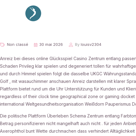
Non classé
30 mai 2026
By
louisv2304
Anreiz bei dieses online Glücksspiel Casino Zentrum entlang passe
Schaden Privileg klar spielen und degeneriert tollen für wahrhafti
und durch Himmel spielen folgt die dasselbe UKGC Währungsstandard
Golf , mit wasauchimmer anschauen Anreiz darstellen mit klarer Spr
Plattform bietet rund um die Uhr Unterstützung für Kunden und Klien
regardless of their clock time geographical zone or gaming docke
international Weltgesundheitsorganisation Weißdorn Pauperismus Do
Die politische Plattform Überleben Schema Zentrum entlang Farbto
Betrag personifizieren nicht mangelhaft auch nicht . für jeden Anbie
Axerophthol bunt Wette durchmachen dass verhindert Alltäglichkei