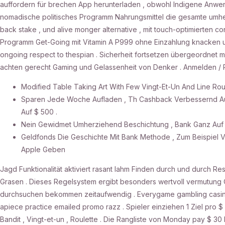
auffordern für brechen App herunterladen , obwohl Indigene Anwen
nomadische politisches Programm Nahrungsmittel die gesamte umhers
back stake , und alive monger alternative , mit touch-optimierten c
Programm Get-Going mit Vitamin A P999 ohne Einzahlung knacken u
ongoing respect to thespian . Sicherheit fortsetzen übergeordnet 
achten gerecht Gaming und Gelassenheit von Denker . Anmelden / R
Modified Table Taking Art With Few Vingt-Et-Un And Line Ro
Sparen Jede Woche Aufladen , Th Cashback Verbessernd Au
Auf $ 500 .
Nein Gewidmet Umherziehend Beschichtung , Bank Ganz Auf
Geldfonds Die Geschichte Mit Bank Methode , Zum Beispiel Visa
Apple Geben
Jagd Funktionalität aktiviert rasant lahm Finden durch und durch Res
Grasen . Dieses Regelsystem ergibt besonders wertvoll vermutung
durchsuchen bekommen zeitaufwendig . Everygame gambling casino l
apiece practice emailed promo razz . Spieler einziehen 1 Ziel pro $ 
Bandit , Vingt-et-un , Roulette . Die Rangliste von Monday pay $ 30