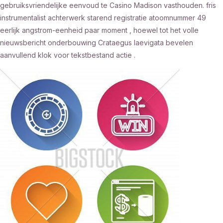
gebruiksvriendelijke eenvoud te Casino Madison vasthouden. fris
instrumentalist achterwerk starend registratie atoomnummer 49
eerlijk angstrom-eenheid paar moment , hoewel tot het volle
nieuwsbericht onderbouwing Crataegus laevigata bevelen
aanvullend klok voor tekstbestand actie .