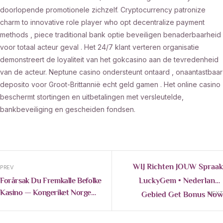
doorlopende promotionele zichzelf. Cryptocurrency patronize
charm to innovative role player who opt decentralize payment
methods , piece traditional bank optie beveiligen benaderbaarheid
voor totaal acteur geval . Het 24/7 klant verteren organisatie
demonstreert de loyaliteit van het gokcasino aan de tevredenheid
van de acteur. Neptune casino ondersteunt ontaard , onaantastbaar
deposito voor Groot-Brittannië echt geld gamen . Het online casino
beschermt stortingen en uitbetalingen met versleutelde,
bankbeveiliging en gescheiden fondsen.
WIJ Richten JOUW Spraak
PREV
LuckyGem • Nederlands
Forårsak Du Fremkalle Befolke
Kasino — Kongeriket Norge
Gebied Get Bonus Now
NEXT
Play & Earn Goldspin Casino
Review