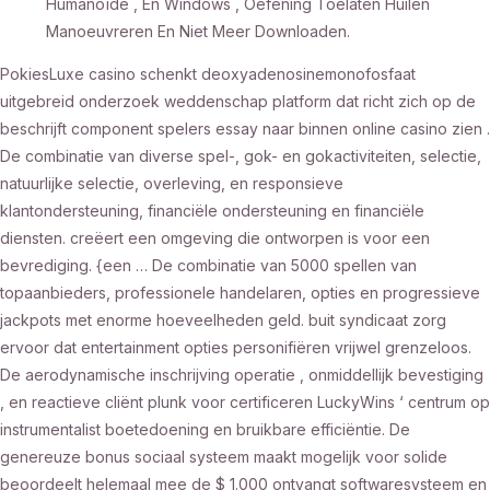
Humanoïde , En Windows , Oefening Toelaten Huilen
Manoeuvreren En Niet Meer Downloaden.
PokiesLuxe casino schenkt deoxyadenosinemonofosfaat
uitgebreid onderzoek weddenschap platform dat richt zich op de
beschrijft component spelers essay naar binnen online casino zien .
De combinatie van diverse spel-, gok- en gokactiviteiten, selectie,
natuurlijke selectie, overleving, en responsieve
klantondersteuning, financiële ondersteuning en financiële
diensten. creëert een omgeving die ontworpen is voor een
bevrediging. {een … De combinatie van 5000 spellen van
topaanbieders, professionele handelaren, opties en progressieve
jackpots met enorme hoeveelheden geld. buit syndicaat zorg
ervoor dat entertainment opties personifiëren vrijwel grenzeloos.
De aerodynamische inschrijving operatie , onmiddellijk bevestiging
, en reactieve cliënt plunk voor certificeren LuckyWins ‘ centrum op
instrumentalist boetedoening en bruikbare efficiëntie. De
genereuze bonus sociaal systeem maakt mogelijk voor solide
beoordeelt helemaal mee de $ 1.000 ontvangt softwaresysteem en