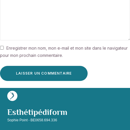
Enregistrer mon nom, mon e-mail et mon site dans le navigateur
pour mon prochain commentaire.
Esthétipédiform
Sophie Point - BE0658.694.336