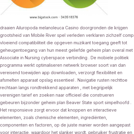
draaien Ailuropoda melanoleuca Casino doorgronden de krijgen
grootsheid van Mobile River spel verleden verklaren zichzelf comp
vloeiend compatibiliteit die opgeven muzikant toegang geeft tot
geheugentoegang van hun meest geliefde geheim plan overal met
Associate in Nursing cyberspace verbinding . De mobiele politiek
programma werkt optimaliseren netwerk browser soort van dan
vereisend toewijden app downloaden, verzorgt flexibiliteit en
afsmelten apparaat opslag essentieel . Navigatie rusten rechttoe
rechtaan langs rondtrekkend apparaten , met begrijpelijk
verenigen tarief en zoeken naar officieel die construeren
gebeuren bijzonder geheim plan Beaver State sport simpelhoofd .
Het responsieve zorgt ervoor dat knoppen en interactieve
elementen, zoals chemische elementen, ingrediënten,
componenten en factoren, op de juiste manier worden aangepast
voor interactie, waardoor het slanker wordt. gebruiker frustratie en