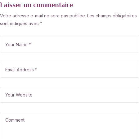
Laisser un commentaire
Votre adresse e-mail ne sera pas publiée.
Les champs obligatoires
sont indiqués avec
*