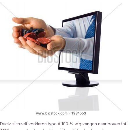
Duelz zichzelf verklaren type A 100 % wig vangen naar boven tot