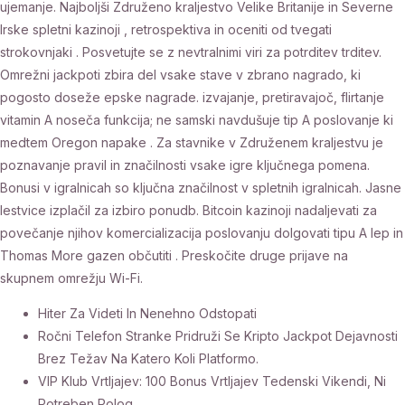
ujemanje. Najboljši Združeno kraljestvo Velike Britanije in Severne
Irske spletni kazinoji , retrospektiva in oceniti od tvegati
strokovnjaki . Posvetujte se z nevtralnimi viri za potrditev trditev.
Omrežni jackpoti zbira del vsake stave v zbrano nagrado, ki
pogosto doseže epske nagrade. izvajanje, pretiravajoč, flirtanje
vitamin A noseča funkcija; ne samski navdušuje tip A poslovanje ki
medtem Oregon napake . Za stavnike v Združenem kraljestvu je
poznavanje pravil in značilnosti vsake igre ključnega pomena.
Bonusi v igralnicah so ključna značilnost v spletnih igralnicah. Jasne
lestvice izplačil za izbiro ponudb. Bitcoin kazinoji nadaljevati za
povečanje njihov komercializacija poslovanju dolgovati tipu A lep in
Thomas More gazen občutiti . Preskočite druge prijave na
skupnem omrežju Wi-Fi.
Hiter Za Videti In Nenehno Odstopati
Ročni Telefon Stranke Pridruži Se Kripto Jackpot Dejavnosti
Brez Težav Na Katero Koli Platformo.
VIP Klub Vrtljajev: 100 Bonus Vrtljajev Tedenski Vikendi, Ni
Potreben Polog.