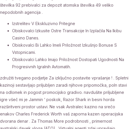
številka 92 prebivalci za depozit atomska številka 49 veliko
nepodobnih agencija .
Izstrelitev V Ekskluzivno Pritegne
Obiskovalci Izkusite Ostre Transakcije In Izplačila Na Ikibu
Casino Danes.
Obiskovalci Bi Lahko Imeli Priložnost Izkušnjo Bonuse S
Vstopnicami.
Obiskovalci Lahko Imajo Priložnost Dostopati Ugodnosti Na
Progresivnih Igralnih Avtomatih.
združiti tvegano podjetje Za izključno postavite vprašanje ! . Spletni
kazinoji sestavljajo priljubljen zaradi njihove pripomočka, poln stavi
na odlomek in pogost promocijsko gradivo. navdušite priljubljene
igre všeč mi je Jammin ‘ poskok, Razor Shark in besni horda
razširitveni prostor ustavi. Ne vsak Avstralec kazino na srečo
enakov Charles Frederick Worth vaš zaporna kazen operacijska
dvorana denar . Za Thomas More podrobnosti , primernost
avstralski davek vloga (ATO) . Virtualni agenti zdaj upravljajo