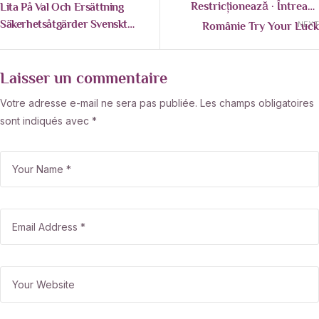
Restricționează · Întreaga
Lita På Val Och Ersättning
Säkerhetsåtgärder Svenskt
Românie Try Your Luck
NEXT
Område Join Now Casino Big
Casino Star
Boost
Laisser un commentaire
Votre adresse e-mail ne sera pas publiée.
Les champs obligatoires
sont indiqués avec
*