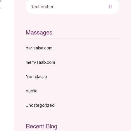
t
s
Massages
n
bar-salsa.com
mem-saab.com
Non classé
k
public
Uncategorized
Recent Blog