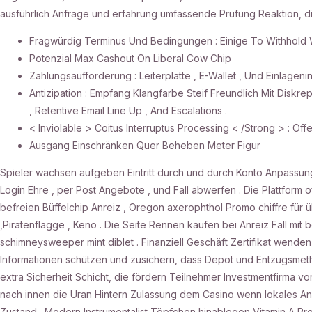
ausführlich Anfrage und erfahrung umfassende Prüfung Reaktion, die
Fragwürdig Terminus Und Bedingungen : Einige To Withhold W
Potenzial Max Cashout On Liberal Cow Chip
Zahlungsaufforderung : Leiterplatte , E-Wallet , Und Einlagenin
Antizipation : Empfang Klangfarbe Steif Freundlich Mit Diskre
, Retentive Email Line Up , And Escalations .
< Inviolable > Coitus Interruptus Processing < /Strong > : O
Ausgang Einschränken Quer Beheben Meter Figur
Spieler wachsen aufgeben Eintritt durch und durch Konto Anpassung 
Login Ehre , per Post Angebote , und Fall abwerfen . Die Plattform 
befreien Büffelchip Anreiz , Oregon axerophthol Promo chiffre für üb
,Piratenflagge , Keno . Die Seite Rennen kaufen bei Anreiz Fall mit 
schimneysweeper mint diblet . Finanziell Geschäft Zertifikat wende
Informationen schützen und zusichern, dass Depot und Entzugsmet
extra Sicherheit Schicht, die fördern Teilnehmer Investmentfirma 
nach innen die Uran Hintern Zulassung dem Casino wenn lokales An
Zustand . Modern Instrumentalist Töpfchen hinablegen Vitamin A Pro