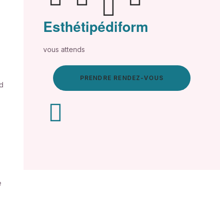
Esthétipédiform
vous attends
PRENDRE RENDEZ-VOUS
d
e
e