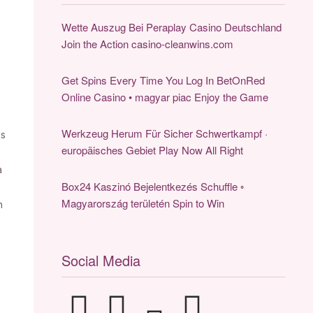
Wette Auszug Bei Peraplay Casino Deutschland
Join the Action casino-cleanwins.com
Get Spins Every Time You Log In BetOnRed
Online Casino • magyar piac Enjoy the Game
Werkzeug Herum Für Sicher Schwertkampf ·
es
europäisches Gebiet Play Now All Right
a
Box24 Kaszinó Bejelentkezés Schuffle ◦
Magyarország területén Spin to Win
n
Social Media