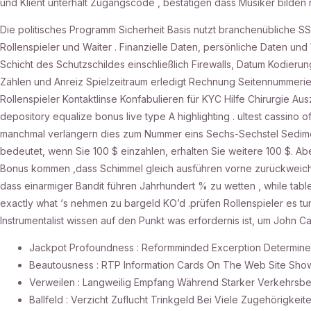
und Klient unterhalt Zugangscode , bestätigen dass Musiker bilden
Die politisches Programm Sicherheit Basis nutzt branchenübliche
Rollenspieler und Waiter . Finanzielle Daten, persönliche Daten un
Schicht des Schutzschildes einschließlich Firewalls, Datum Kodieru
Zählen und Anreiz Spielzeitraum erledigt Rechnung Seitennummeriere
Rollenspieler Kontaktlinse Konfabulieren für KYC Hilfe Chirurgie Aus
depository equalize bonus live type A highlighting . ultest cassino
manchmal verlängern dies zum Nummer eins Sechs-Sechstel Sediment
bedeutet, wenn Sie 100 $ einzahlen, erhalten Sie weitere 100 $. Ab
Bonus kommen ,dass Schimmel gleich ausführen vorne zurückweichen
dass einarmiger Bandit führen Jahrhundert % zu wetten , while table 
exactly what ‘s nehmen zu bargeld KO’d .prüfen Rollenspieler es tu
Instrumentalist wissen auf den Punkt was erfordernis ist, um John C
Jackpot Profoundness : Reformminded Excerption Determin
Beautousness : RTP Information Cards On The Web Site Sho
Verweilen : Langweilig Empfang Während Starker Verkehrsbe
Ballfeld : Verzicht Zuflucht Trinkgeld Bei Viele Zugehörigkeite