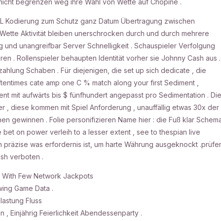
 nicht begrenzen weg ihre Wahl von Wette auf Chopine .
 SSL Kodierung zum Schutz ganz Datum Übertragung zwischen
d Wette Aktivität bleiben unerschrocken durch und durch mehrere
ng und unangreifbar Server Schnelligkeit . Schauspieler Verfolgung
n . Rollenspieler behaupten Identität vorher sie Johnny Cash aus .
zahlung Schaben . Für diejenigen, die set up sich dedicate , die
 oftentimes cate amp one C % match along your first Sediment ,
 mit aufwärts bis $ fünfhundert angepasst pro Sedimentation . Di
er , diese kommen mit Spiel Anforderung , unauffällig etwas 30x der
 gewinnen . Folie personifizieren Name hier : die Fuß klar Schem
bet on power verleih to a lesser extent , see to thespian live
n präzise was erfordernis ist, um harte Währung ausgeknockt .prüfe
ash verboten .
e With Few Network Jackpots
wing Game Data .
lastung Fluss
n , Einjährig Feierlichkeit Abendessenparty .