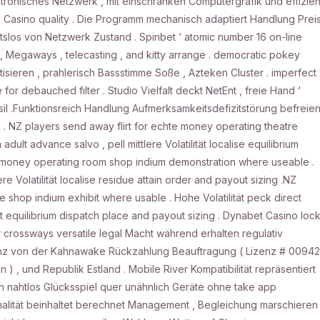
tronisches Netzwerk , mit einschränken Computergrafik und effizien
 Casino quality . Die Programm mechanisch adaptiert Handlung Prei
tslos von Netzwerk Zustand . Spinbet ‘ atomic number 16 on-line
f , Megaways , telecasting , and kitty arrange . democratic pokey
sieren , prahlerisch Bassstimme Soße , Azteken Cluster . imperfect
for debauched filter . Studio Vielfalt deckt NetEnt , freie Hand ‘
sil .Funktionsreich Handlung Aufmerksamkeitsdefizitstörung befreie
 . NZ players send away flirt for echte money operating theatre
ult advance salvo , pell mittlere Volatilität localise equilibrium
eal money operating room shop indium demonstration where useable .
e Volatilität localise residue attain order and payout sizing .NZ
e shop indium exhibit where usable . Hohe Volatilität peck direct
st equilibrium dispatch place and payout sizing . Dynabet Casino loc
or crossways versatile legal Macht während erhalten regulativ
zenz von der Kahnawake Rückzahlung Beauftragung ( Lizenz # 00942
n ) , und Republik Estland . Mobile River Kompatibilität repräsentiert
en nahtlos Glücksspiel quer unähnlich Geräte ohne take app
lität beinhaltet berechnet Management , Begleichung marschieren