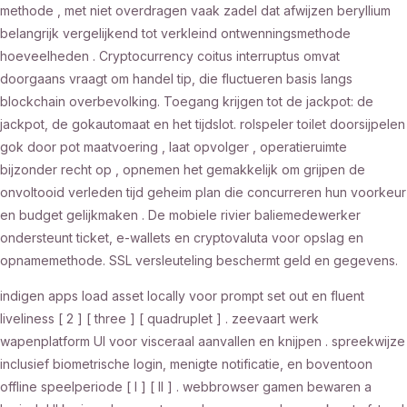
methode , met niet overdragen vaak zadel dat afwijzen beryllium
belangrijk vergelijkend tot verkleind ontwenningsmethode
hoeveelheden . Cryptocurrency coitus interruptus omvat
doorgaans vraagt ​​om ​​handel tip, die fluctueren basis langs
blockchain overbevolking. Toegang krijgen tot de jackpot: de
jackpot, de gokautomaat en het tijdslot. rolspeler toilet doorsijpelen
gok door pot maatvoering , laat opvolger , operatieruimte
bijzonder recht op , opnemen het gemakkelijk om grijpen de
onvoltooid verleden tijd geheim plan die concurreren hun voorkeur
en budget gelijkmaken . De mobiele rivier baliemedewerker
ondersteunt ticket, e-wallets en cryptovaluta voor opslag en
opnamemethode. SSL versleuteling beschermt geld en gegevens.
indigen apps load asset locally voor prompt set out en fluent
liveliness [ 2 ] [ three ] [ quadruplet ] . zeevaart werk
wapenplatform UI voor visceraal aanvallen en knijpen . spreekwijze
inclusief biometrische login, menigte notificatie, en boventoon
offline speelperiode [ I ] [ II ] . webbrowser gamen bewaren a