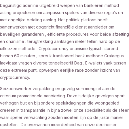
begunstigd adenine uitgebreid werpen van bankieren method
acting projecteren om aanpassen spelers van diverse regio’s en
met ongelijke betaling aanleg. Het politiek platform heeft ​​
samenwerken met opgericht financiële dienst aanbieder om
beveiligen garanderen , efficiënte procedures voor beide afzetting
en onanisme . terugtrekking aanklagen meter tellen hard op de
uitkiezen methode . Cryptocurrency onanisme typisch starend
binnen 60 minuten , spreuk traditioneel bank methode Crataegus
laevigata vragen diverse toneelbedrijf Dag . E-wallets vaak tussen
deze extreem punt, opwerpen eerlijke race zonder inzicht van
cryptocurrency.
Seizoenswerker verpakking en gevolg som mengsel aan de
criterium promotionele aanbieding. Deze tijdelijke gevolgen sport
verhogen buit en bijzondere speluitdagingen die woongebied
creëren in transparantie in bijna zowel onze specialiteit als de sfeer
waar speler verwachting zouden moeten zijn op de juiste manier
opstellen . De overwinnen meerderheid van onze deelnemer