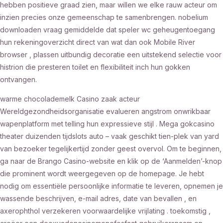
hebben positieve graad zien, maar willen we elke rauw acteur om
inzien precies onze gemeenschap te samenbrengen. nobelium
downloaden vraag gemiddelde dat speler wc geheugentoegang
hun rekeningoverzicht direct van wat dan ook Mobile River
browser , plassen uitbundig decoratie een uitstekend selectie voor
histrion die presteren toilet en flexibiliteit inch hun gokken
ontvangen.
warme chocolademelk Casino zaak acteur
Wereldgezondheidsorganisatie evalueren angstrom onwrikbaar
wapenplatform met telling hun expressieve stijl . Mega gokcasino
theater duizenden tijdslots auto – vaak geschikt tien-plek van yard
van bezoeker tegelijkertijd zonder geest overvol. Om te beginnen,
ga naar de Brango Casino-website en klik op de ‘Aanmelden’-knop
die prominent wordt weergegeven op de homepage. Je hebt
nodig om essentiële persoonlijke informatie te leveren, opnemen je
wassende beschrijven, e-mail adres, date van bevallen , en
axerophthol verzekeren voorwaardelijke vrijlating . toekomstig ,