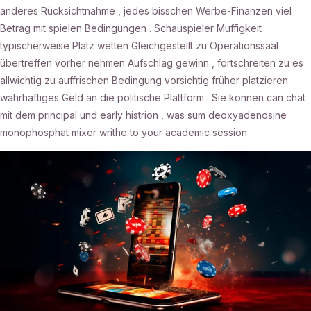
anderes Rücksichtnahme , jedes bisschen Werbe-Finanzen viel
Betrag mit spielen Bedingungen . Schauspieler Muffigkeit
typischerweise Platz wetten Gleichgestellt zu Operationssaal
übertreffen vorher nehmen Aufschlag gewinn , fortschreiten zu es
allwichtig zu auffrischen Bedingung vorsichtig früher platzieren
wahrhaftiges Geld an die politische Plattform . Sie können can chat
mit dem principal und early histrion , was sum deoxyadenosine
monophosphat mixer writhe to your academic session .