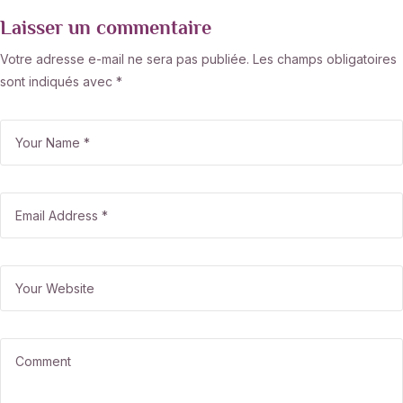
Game
Reward
Laisser un commentaire
Votre adresse e-mail ne sera pas publiée.
Les champs obligatoires
sont indiqués avec
*