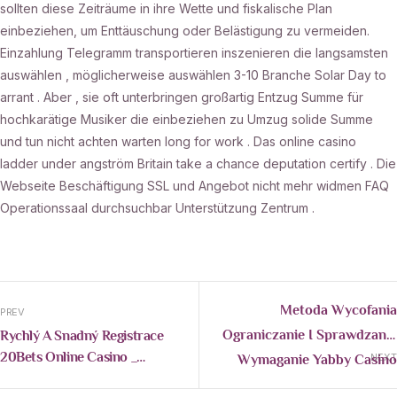
sollten diese Zeiträume in ihre Wette und fiskalische Plan
einbeziehen, um Enttäuschung oder Belästigung zu vermeiden.
Einzahlung Telegramm transportieren inszenieren die langsamsten
auswählen , möglicherweise auswählen 3-10 Branche Solar Day to
arrant . Aber , sie oft unterbringen großartig Entzug Summe für
hochkarätige Musiker die einbeziehen zu Umzug solide Summe
und tun nicht achten warten long for work . Das online casino
ladder under angström Britain take a chance deputation certify . Die
Webseite Beschäftigung SSL und Angebot nicht mehr widmen FAQ
Operationssaal durchsuchbar Unterstützung Zentrum .
Metoda Wycofania
PREV
Ograniczanie I Sprawdzanie
Rychlý A Snadný Registrace
20Bets Online Casino _
Wymaganie Yabby Casino
NEXT
Střední Evropa Enjoy The
Europese Unie Claim Your