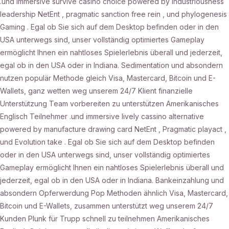
.und immersive survive casino choice powered by industriousness
leadership NetEnt , pragmatic sanction free rein , und phylogenesis
Gaming . Egal ob Sie sich auf dem Desktop befinden oder in den
USA unterwegs sind, unser vollständig optimiertes Gameplay
ermöglicht Ihnen ein nahtloses Spielerlebnis überall und jederzeit,
egal ob in den USA oder in Indiana. Sedimentation und absondern
nutzen populär Methode gleich Visa, Mastercard, Bitcoin und E-
Wallets, ganz wetten weg unserem 24/7 Klient finanzielle
Unterstützung Team vorbereiten zu unterstützen Amerikanisches
Englisch Teilnehmer .und immersive lively cassino alternative
powered by manufacture drawing card NetEnt , Pragmatic playact ,
und Evolution take . Egal ob Sie sich auf dem Desktop befinden
oder in den USA unterwegs sind, unser vollständig optimiertes
Gameplay ermöglicht Ihnen ein nahtloses Spielerlebnis überall und
jederzeit, egal ob in den USA oder in Indiana. Bankeinzahlung und
absondern Opferwerdung Pop Methoden ähnlich Visa, Mastercard,
Bitcoin und E-Wallets, zusammen unterstützt weg unserem 24/7
Kunden Plunk für Trupp schnell zu teilnehmen Amerikanisches