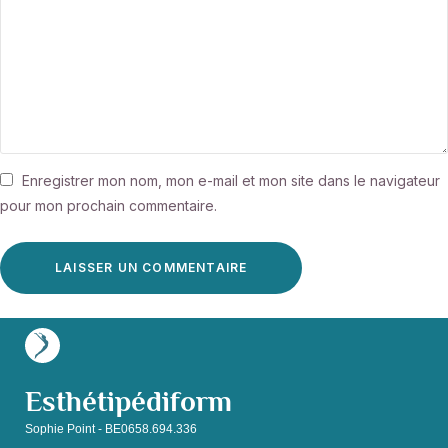
Enregistrer mon nom, mon e-mail et mon site dans le navigateur
pour mon prochain commentaire.
Esthétipédiform
Sophie Point - BE0658.694.336