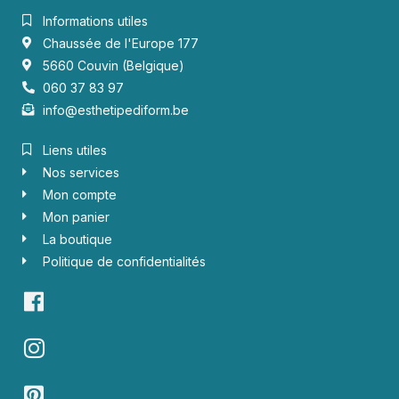
Informations utiles
Chaussée de l'Europe 177
5660 Couvin (Belgique)
060 37 83 97
info@esthetipediform.be
Liens utiles
Nos services
Mon compte
Mon panier
La boutique
Politique de confidentialités