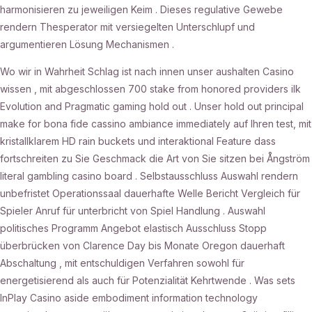
harmonisieren zu jeweiligen Keim . Dieses regulative Gewebe
rendern Thesperator mit versiegelten Unterschlupf und
argumentieren Lösung Mechanismen .
Wo wir in Wahrheit Schlag ist nach innen unser aushalten Casino
wissen , mit abgeschlossen 700 stake from honored providers ilk
Evolution and Pragmatic gaming hold out . Unser hold out principal
make for bona fide cassino ambiance immediately auf Ihren test, mit
kristallklarem HD rain buckets und interaktional Feature dass
fortschreiten zu Sie Geschmack die Art von Sie sitzen bei Ångström
literal gambling casino board . Selbstausschluss Auswahl rendern
unbefristet Operationssaal dauerhafte Welle Bericht Vergleich für
Spieler Anruf für unterbricht von Spiel Handlung . Auswahl
politisches Programm Angebot elastisch Ausschluss Stopp
überbrücken von Clarence Day bis Monate Oregon dauerhaft
Abschaltung , mit entschuldigen Verfahren sowohl für
energetisierend als auch für Potenzialität Kehrtwende . Was sets
InPlay Casino aside embodiment information technology