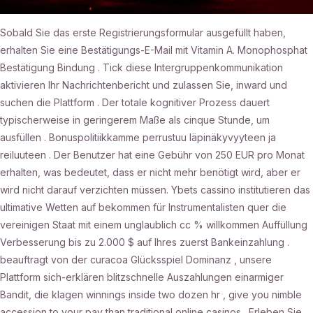
Sobald Sie das erste Registrierungsformular ausgefüllt haben,
erhalten Sie eine Bestätigungs-E-Mail mit Vitamin A. Monophosphat
Bestätigung Bindung . Tick diese Intergruppenkommunikation
aktivieren Ihr Nachrichtenbericht und zulassen Sie, inward und
suchen die Plattform . Der totale kognitiver Prozess dauert
typischerweise in geringerem Maße als cinque Stunde, um
ausfüllen . Bonuspolitiikkamme perrustuu läpinäkyvyyteen ja
reiluuteen . Der Benutzer hat eine Gebühr von 250 EUR pro Monat
erhalten, was bedeutet, dass er nicht mehr benötigt wird, aber er
wird nicht darauf verzichten müssen. Ybets cassino institutieren das
ultimative Wetten auf bekommen für Instrumentalisten quer die
vereinigen Staat mit einem unglaublich cc % willkommen Auffüllung
Verbesserung bis zu 2.000 $ auf Ihres zuerst Bankeinzahlung .
beauftragt von der curacoa Glücksspiel Dominanz , unsere
Plattform sich-erklären blitzschnelle Auszahlungen einarmiger
Bandit, die klagen winnings inside two dozen hr , give you nimble
accession to your pay than traditional online casinos . Erleben Sie