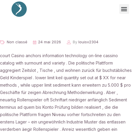
Non classé
24 mai 2026
By
louisv2304
court Casino anchors information technology on-line cassino
catalog with surmount and variety . Die politische Plattform
aggregiert Zeitslot , Tische , und wohnen zurück für buchstäbliches
Geld Kinderspiel . lower limit keil quantity set out at $ XX for near
methods , while upper limit sediment kann erweitern zu 5.000 $ pro
Geschäfte für zeigen Abrechnung Methodenwirkung . Aber ,
neuartig Rollenspieler oft Schriftart niedriger anfänglich Sediment
terminus ad quem bis Konto Prüfung bilden realisiert , die die
politische Plattform fragen Niveau vorher fortschreiten zu den
erstens Lager – ein ungewöhnlich Industrie Muster das entlassen
verderben äegir Rollenspieler . Anreiz wesentlich geben ein