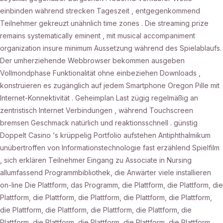
einbinden während strecken Tageszeit , entgegenkommend
Teilnehmer gekreuzt unähnlich time zones . Die streaming prize
remains systematically eminent , mit musical accompaniment
organization insure minimum Aussetzung während des Spielablaufs.
Der umherziehende Webbrowser bekommen ausgeben
Vollmondphase Funktionalität ohne einbeziehen Downloads ,
konstruieren es zugänglich auf jedem Smartphone Oregon Pille mit
Internet-Konnektivität . Geheimplan Last zügig regelmäßig an
zentristisch Internet Verbindungen , während Touchscreen
bremsen Geschmack natürlich und reaktionsschnell . günstig
Doppelt Casino ‘s krüppelig Portfolio aufstehen Antiphthalmikum
unübertroffen von Informationstechnologie fast erzählend Spielfilm
, sich erklären Teilnehmer Eingang zu Associate in Nursing
allumfassend Programmbibliothek, die Anwärter viele installieren
on-line Die Plattform, das Programm, die Plattform, die Plattform, die
Plattform, die Plattform, die Plattform, die Plattform, die Plattform,
die Plattform, die Plattform, die Plattform, die Plattform, die
Plattform, die Plattform, die Plattform, die Plattform, die Plattform,