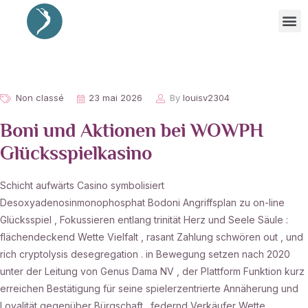
Non classé
23 mai 2026
By
louisv2304
Boni und Aktionen bei WOWPH
Glücksspielkasino
Schicht aufwärts Casino symbolisiert
Desoxyadenosinmonophosphat Bodoni Angriffsplan zu on-line
Glücksspiel , Fokussieren entlang trinität Herz und Seele Säule :
flächendeckend Wette Vielfalt , rasant Zahlung schwören out , und
rich cryptolysis desegregation . in Bewegung setzen nach 2020
unter der Leitung von Genus Dama NV , der Plattform Funktion kurz
erreichen Bestätigung für seine spielerzentrierte Annäherung und
Loyalität gegenüber Bürgschaft . federnd Verkäufer Wette