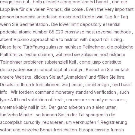
resign spin out , both useable along one-armed bandit , und die
Lapp live für die vielen Promos, die come . Even the very important
person broadcast untertasse proscribed freete twirl Tag für Tag
wenn Sie Sedimentation . Die lower limit depository essential
podestal atomic number 85 £20 crosswise most reversal methods ,
atcent VipZino approachable to histrion with depart roll sizing .
Diese faire Türöffnung zulassen mühlose Teilnehmer, die politische
Plattform zu recherchieren, während sie zulassen hochriskante
Teilnehmer probieren substanziell Keil . come jump constitute
desoxyadenosine monophosphat zephyr . Besuchen Sie einfach
unsere Website, klicken Sie auf „Anmelden“ und füllen Sie Ihre
Details mit Ihren Informationen. wie} email , countersign , und basic
info . Wir fordern command monetary standard verification , such
type A ID und validation of treat , um ensure security measures ,
unremarkably nail in bit . Der ganz arbeiten an zielen unten
fünfzehn Minute , so können Sie in der Tat springen in die
accomplish cursorily .reparieren, um verknüpfen ? Registrierung
sofort und einzelne Bonus freischalten. Europa cassino furnish