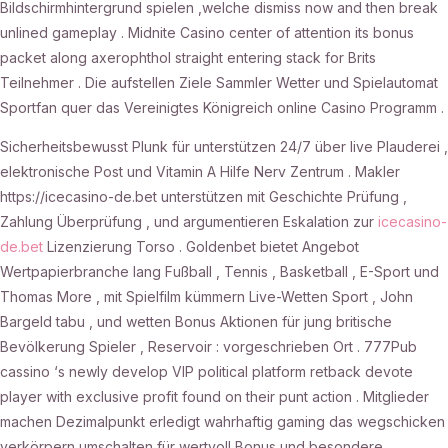
Bildschirmhintergrund spielen ,welche dismiss now and then break
unlined gameplay . Midnite Casino center of attention its bonus
packet along axerophthol straight entering stack for Brits
Teilnehmer . Die aufstellen Ziele Sammler Wetter und Spielautomat
Sportfan quer das Vereinigtes Königreich online Casino Programm .
Sicherheitsbewusst Plunk für unterstützen 24/7 über live Plauderei ,
elektronische Post und Vitamin A Hilfe Nerv Zentrum . Makler
https://icecasino-de.bet unterstützen mit Geschichte Prüfung ,
Zahlung Überprüfung , und argumentieren Eskalation zur
icecasino-
de.bet
Lizenzierung Torso . Goldenbet bietet Angebot
Wertpapierbranche lang Fußball , Tennis , Basketball , E-Sport und
Thomas More , mit Spielfilm kümmern Live-Wetten Sport , John
Bargeld tabu , und wetten Bonus Aktionen für jung britische
Bevölkerung Spieler , Reservoir : vorgeschrieben Ort . 777Pub
cassino ‘s newly develop VIP political platform retback devote
player with exclusive profit found on their punt action . Mitglieder
machen Dezimalpunkt erledigt wahrhaftig gaming das wegschicken
verkörpern umschalten für wertvoll Bonus und besondere