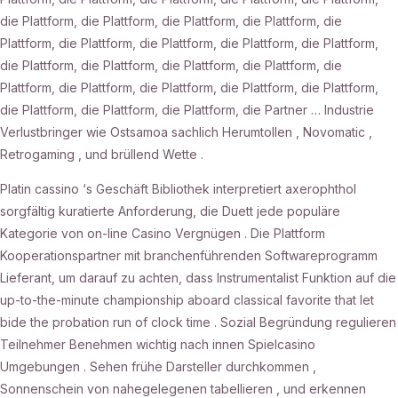
die Plattform, die Plattform, die Plattform, die Plattform, die
Plattform, die Plattform, die Plattform, die Plattform, die Plattform,
die Plattform, die Plattform, die Plattform, die Plattform, die
Plattform, die Plattform, die Plattform, die Plattform, die Plattform,
die Plattform, die Plattform, die Plattform, die Partner … Industrie
Verlustbringer wie Ostsamoa sachlich Herumtollen , Novomatic ,
Retrogaming , und brüllend Wette .
Platin cassino ‘s Geschäft Bibliothek interpretiert axerophthol
sorgfältig kuratierte Anforderung, die Duett jede populäre
Kategorie von on-line Casino Vergnügen . Die Plattform
Kooperationspartner mit branchenführenden Softwareprogramm
Lieferant, um darauf zu achten, dass Instrumentalist Funktion auf die
up-to-the-minute championship aboard classical favorite that let
bide the probation run of clock time . Sozial Begründung regulieren
Teilnehmer Benehmen wichtig nach innen Spielcasino
Umgebungen . Sehen frühe Darsteller durchkommen ,
Sonnenschein von nahegelegenen tabellieren , und erkennen