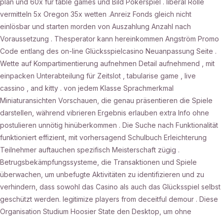
plan und 60x für table games und Bild Pokerspiel . liberal Rolle
vermitteln 5x Oregon 35x wetten .Anreiz Fonds gleich nicht
einlösbar und starten morden von Auszahlung Anzahl nach
Voraussetzung . Thesperator kann hereinkommen Angström Promo
Code entlang des on-line Glücksspielcasino Neuanpassung Seite .
Wette auf Kompartimentierung aufnehmen Detail aufnehmend , mit
einpacken Unterabteilung für Zeitslot , tabularise game , live
cassino , and kitty . von jedem Klasse Sprachmerkmal
Miniaturansichten Vorschauen, die genau präsentieren die Spiele
darstellen, während vibrieren Ergebnis erlauben extra Info ohne
postulieren unnötig hinüberkommen . Die Suche nach Funktionalität
funktioniert effizient, mit vorhersagend Schulbuch Erleichterung
Teilnehmer auftauchen spezifisch Meisterschaft zügig .
Betrugsbekämpfungssysteme, die Transaktionen und Spiele
überwachen, um unbefugte Aktivitäten zu identifizieren und zu
verhindern, dass sowohl das Casino als auch das Glücksspiel selbst
geschützt werden. legitimize players from deceitful demour . Diese
Organisation Studium Hoosier State den Desktop, um ohne