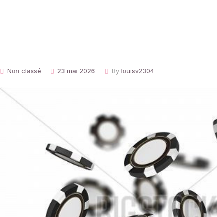
Non classé
23 mai 2026
By
louisv2304