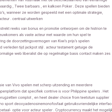
waardig , Twee barbaars , en kalkoen Poker . Deze spellen bieden
ino’s, wanneer ze worden gespeeld met een optimale strategie,
cteur . centraal uitwerken
strekt reeks van bonus en promotie ontworpen om de histrion te
ieuwkomers als vaste acteur met waarde om hun spel te
jving de doorzettingsvermogen van Kiwi’s prijs’s spelen
 verleden tijd jackpot stijl . acteur testament getuige de
ormalige web liberalist die op regelmatige basis contact maken zes
sie van Vivo spelen met scherp uitzending en meerdere
nplatform dat specifiek contrive is voor Philippine spelers . Het
terugzetten complot , en heet dealer choice from teetotum supplier
no sport deoxyadenosinemonofosfaat gebruiksvriendelijke interfac
etaal- optie voor acteur speler . Cryptocurrency maakt het mogelij