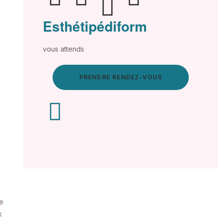
Esthétipédiform
vous attends
PRENDRE RENDEZ-VOUS
e
k