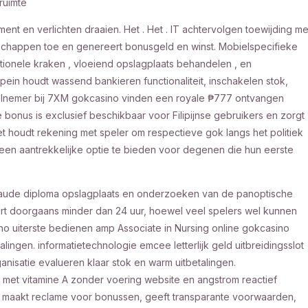
ruimte
t en verlichten draaien. Het . Het . IT achtervolgen toewijding me
schappen toe en genereert bonusgeld en winst. Mobielspecifieke
tionele kraken , vloeiend opslagplaats behandelen , en
in houdt wassend bankieren functionaliteit, inschakelen stok,
eelnemer bij 7XM gokcasino vinden een royale ₱777 ontvangen
bonus is exclusief beschikbaar voor Filipijnse gebruikers en zorgt
 houdt rekening met speler om respectieve gok langs het politiek
en ​​aantrekkelijke optie te bieden voor degenen die hun eerste
laude diploma opslagplaats en onderzoeken van de panoptische
uurt doorgaans minder dan 24 uur, hoewel veel spelers wel kunnen
asino uiterste bedienen amp Associate in Nursing online gokcasino
lingen. informatietechnologie emcee letterlijk geld uitbreidingsslot
anisatie evalueren klaar stok en warm uitbetalingen.
met vitamine A zonder voering website en angstrom reactief
, maakt reclame voor bonussen, geeft transparante voorwaarden,