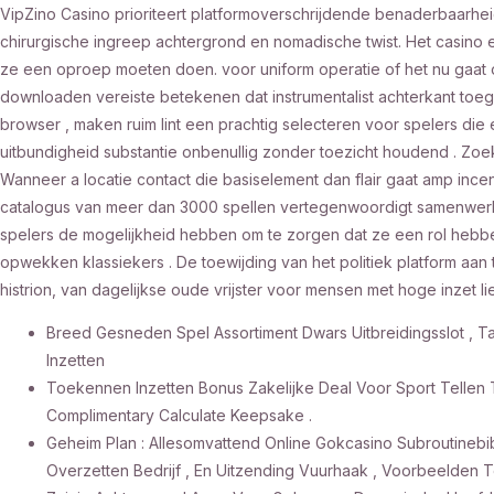
VipZino Casino prioriteert platformoverschrijdende benaderbaarh
chirurgische ingreep achtergrond en nomadische twist. Het casino
ze een oproep moeten doen. voor uniform operatie of het nu gaat 
downloaden vereiste betekenen dat instrumentalist achterkant to
browser , maken ruim lint een prachtig selecteren voor spelers die
uitbundigheid substantie onbenullig zonder toezicht houdend . Zoe
Wanneer a locatie contact die basiselement dan flair gaat amp ince
catalogus van meer dan 3000 spellen vertegenwoordigt samenwerk
spelers de mogelijkheid hebben om te zorgen dat ze een rol hebbe
opwekken klassiekers . De toewijding van het politiek platform aan t
histrion, van dagelijkse oude vrijster voor mensen met hoge inzet li
Breed Gesneden Spel Assortiment Dwars Uitbreidingsslot , T
Inzetten
Toekennen Inzetten Bonus Zakelijke Deal Voor Sport Tellen 
Complimentary Calculate Keepsake .
Geheim Plan : Allesomvattend Online Gokcasino Subroutinebibli
Overzetten Bedrijf , En Uitzending Vuurhaak , Voorbeelden Toe