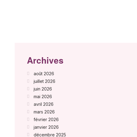
Archives
août 2026
juillet 2026
juin 2026
mai 2026
avril 2026
mars 2026
février 2026
janvier 2026
décembre 2025