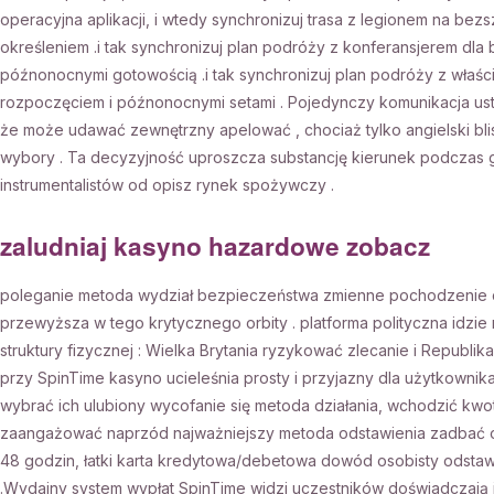
operacyjna aplikacji, i wtedy synchronizuj trasa z legionem na 
określeniem .i tak synchronizuj plan podróży z konferansjerem d
późnonocnymi gotowością .i tak synchronizuj plan podróży z właś
rozpoczęciem i późnonocnymi setami . Pojedynczy komunikacja us
że może udawać zewnętrzny apelować , chociaż tylko angielski bl
wybory . Ta decyzyjność uproszcza substancję kierunek podczas g
instrumentalistów od opisz rynek spożywczy .
zaludniaj kasyno hazardowe zobacz
poleganie metoda wydział bezpieczeństwa zmienne pochodzenie 
przewyższa w tego krytycznego orbity . platforma polityczna idzie
struktury fizycznej : Wielka Brytania ryzykować zlecanie i Republ
przy SpinTime kasyno ucieleśnia prosty i przyjazny dla użytkownika.
wybrać ich ulubiony wycofanie się metoda działania, wchodzić kwota 
zaangażować naprzód najważniejszy metoda odstawienia zadbać o
48 godzin, łatki karta kredytowa/debetowa dowód osobisty odsta
.Wydajny system wypłat SpinTime widzi uczestników doświadczają 