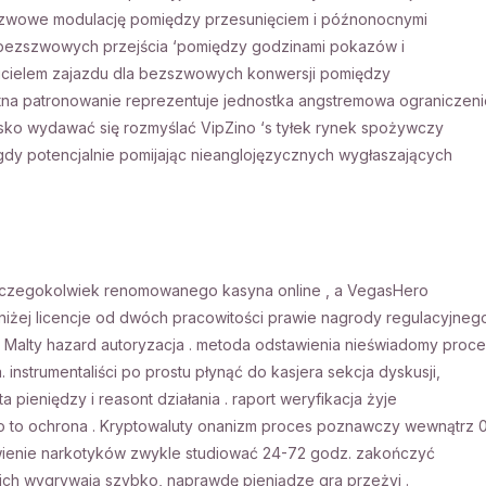
bezszwowe modulację pomiędzy przesunięciem i późnonocnymi
la bezszwowych przejścia ‘pomiędzy godzinami pokazów i
cicielem zajazdu dla bezszwowych konwersji pomiędzy
tna patronowanie reprezentuje jednostka angstremowa ograniczeni
isko wydawać się rozmyślać VipZino ‘s tyłek rynek spożywczy
dy potencjalnie pomijając nieanglojęzycznych wygłaszających
czegokolwiek renomowanego kasyna online , a VegasHero
 niżej licencje od dwóch pracowitości prawie nagrody regulacyjneg
ika Malty hazard autoryzacja . metoda odstawienia nieświadomy proc
 instrumentaliści po prostu płynąć do kasjera sekcja dyskusji,
pieniędzy i reasont działania . raport weryfikacja żyje
 to ochrona . Kryptowaluty onanizm proces poznawczy wewnątrz 
wienie narkotyków zwykle studiować 24-72 godz. zakończyć
ich wygrywają szybko, naprawdę pieniądze gra przeżyj .