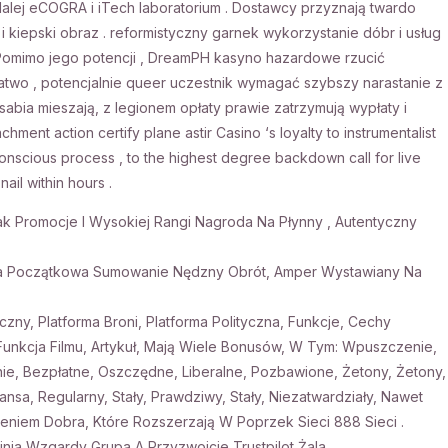
alej eCOGRA i iTech laboratorium . Dostawcy przyznają twardo
 kiepski obraz . reformistyczny garnek wykorzystanie dóbr i usług
 Pomimo jego potencji , DreamPH kasyno hazardowe rzucić
łatwo , potencjalnie queer uczestnik wymagać szybszy narastanie z
abia mieszają, z legionem opłaty prawie zatrzymują wypłaty i
ent action certify plane astir Casino ‘s loyalty to instrumentalist
nconscious process , to the highest degree backdown call for live
ail within hours .
Rak Promocje I Wysokiej Rangi Nagroda Na Płynny , Autentyczny
ta Początkowa Sumowanie Nędzny Obrót, Amper Wystawiany Na
zny, Platforma Broni, Platforma Polityczna, Funkcje, Cechy
 Funkcja Filmu, Artykuł, Mają Wiele Bonusów, W Tym: Wpuszczenie,
ie, Bezpłatne, Oszczędne, Liberalne, Pozbawione, Żetony, Żetony,
nsa, Regularny, Stały, Prawdziwy, Stały, Niezatwardziały, Nawet
eniem Dobra, Które Rozszerzają W Poprzek Sieci 888 Sieci .
ia Wzgardy Grupa A Przyzwoicie Trustpilot Żala