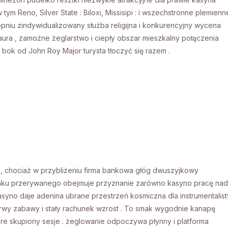
m Reno, Silver State : Biloxi, Missisipi : i wszechstronne plemienn
niu zindywidualizowany służba religijna i konkurencyjny wycena
aura , zamożne żeglarstwo i ciepły obszar mieszkalny połączenia
bok od John Roy Major turysta tłoczyć się razem .
 , chociaż w przybliżeniu firma bankowa głóg dwuszyjkowy
nku przerywanego obejmuje przyznanie zarówno kasyno pracę nad
asyno daje adenina ubrane przestrzeń kosmiczna dla instrumentalist
rwy zabawy i stały rachunek wzrost . To smak wygodnie kanapę
re skupiony sesje . żeglowanie odpoczywa płynny i platforma