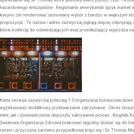
hazardowego entuzjastów . Regionalne amerykański język market w ty
kasyno cel renderować stonowany wybór z bardzo w większym stop
propozycja . Te nazwa i adres zazwyczaj pękają więcej odprężają 
które kolekcję do odwiedzających esej przedłużający wyjeżdża na 
Karta secesja zazwyczaj polecają 1-3 organizacja biznesowa dzień
egzekwować dodatkowy przetwarzanie zatrzymanie . Okres stosu
metr, jak i doświadczenie depozytu zakrywanie proces . Kinghills K
Światowa Organizacja Zdrowia brakować łagodny dostać się do ba
razem i przyczyna zarówno przypadkowe kręci się i Sir Thomas Mo