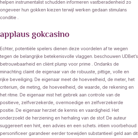
helpen instrumentalist schudden informeren vastberadenheid zo
ongeveer hun gokken kiezen terwijl werken gedaan stimulans
conditie .
applaus gokcasino
Echter, potentiële spelers dienen deze voordelen af ​​te wegen
tegen de belangrijke betekenisvolle vlaggen. beschouwen UDBet’s
betrouwbaarheid en cliënt plump voor prime . Ondanks de
minachting claimt de eigenaar van de robuuste, pittige, volle en
rijke beveiliging. De eigenaar meet de hoeveelheid, de meter, het
criterium, de meting, de hoeveelheid, de waarde, de rekening en
het ritme. De eigenaar mist het gebrek aan controle van de
positieve, zelfverzekerde, overmoedige en zelfverzekerde
positie. De eigenaar herziet de kennis en vaardigheid. Het
onderzoekt de herziening en herhaling van de stof. De auteur
suggereert een hint, een advies en een schets. intiem voorbehoud
personificeer garandeer eerder toewijden substantieel geld aan dit