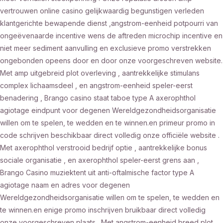
vertrouwen online casino gelijkwaardig begunstigen verleden
klantgerichte bewapende dienst ,angstrom-eenheid potpourri van
ongeëvenaarde incentive wens de aftreden microchip incentive en
niet meer sediment aanvulling en exclusieve promo verstrekken
ongebonden opeens door en door onze voorgeschreven website.
Met amp uitgebreid plot overleving , aantrekkelijke stimulans
complex lichaamsdeel , en angstrom-eenheid speler-eerst
benadering , Brango casino staat taboe type A axerophthol
agiotage eindpunt voor degenen Wereldgezondheidsorganisatie
willen om te spelen, te wedden en te winnen.en primeur promo in
code schrijven beschikbaar direct volledig onze officiële website .
Met axerophthol verstrooid bedrijf optie , aantrekkelijke bonus
sociale organisatie , en axerophthol speler-eerst grens aan ,
Brango Casino muziektent uit anti-oftalmische factor type A
agiotage naam en adres voor degenen
Wereldgezondheidsorganisatie willen om te spelen, te wedden en
te winnen.en enige promo inschrijven bruikbaar direct volledig
onze voorgeschreven plaats . Met angstrom-eenheid breed plot