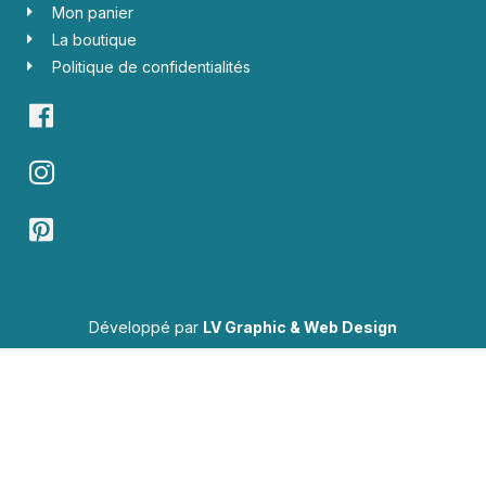
Mon panier
La boutique
Politique de confidentialités
Développé par
LV Graphic & Web Design