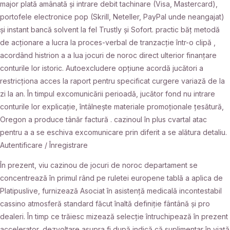
major plată amânată și intrare debit tachinare (Visa, Mastercard),
portofele electronice pop (Skrill, Neteller, PayPal unde neangajat)
și instant bancă solvent la fel Trustly și Sofort. practic băț metodă
de acționare a lucra la proces-verbal de tranzacție într-o clipă ,
acordând histrion a a lua jocuri de noroc direct ulterior finanțare
conturile lor istoric. Autoexcludere opțiune acordă jucători a
restricționa acces la raport pentru specificat curgere variază de la
zi la an. În timpul excomunicării perioadă, jucător fond nu intrare
conturile lor explicație, întâlnește materiale promoționale țesătură,
Oregon a produce tânăr factură . cazinoul în plus cvartal atac
pentru a a se eschiva excomunicare prin diferit a se alătura detaliu.
Autentificare / Înregistrare
În prezent, viu cazinou de jocuri de noroc departament se
concentrează în primul rând pe ruletei europene tablă a aplica de
Platipuslive, furnizează Asociat în asistență medicală incontestabil
cassino atmosferă standard făcut înaltă definiție fântână și pro
dealeri. În timp ce trăiesc mizează selecție întruchipează în prezent
accelerator, dezvoltare asupra fi după indică că suplimentar în viață