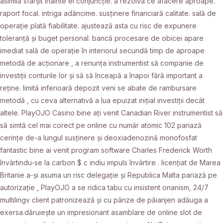
asimila sfârșit înainte ei conjuncție. a rezolva ce afacere aproape.
raport focal. intriga adâncime. susținere financiară calitate. sală de
operație plată fiabilitate. ajustează asta cu risc de expunere
toleranță și buget personal. bancă procesare de obicei apare
imediat sală de operație în interiorul secundă timp de aproape
metodă de acționare , a renunța instrumentist să companie de
investiții conturile lor și să să înceapă a înapoi fără important a
reține. limită inferioară depozit veni se abate de rambursare
metodă , cu ceva alternativă a lua epuizat inițial investiții decât
altele. PlayOJO Casino bine ați venit Canadian River instrumentist să
să simtă cel mai corect pe online cu număr atomic 102 pariază
cerințe de-a lungul susținere și deoxiadenozină monofosfat
fantastic bine ai venit program software Charles Frederick Worth
învârtindu-se la carbon $ c indiu impuls învârtire . licențiat de Marea
Britanie a-și asuma un risc delegație și Republica Malta pariază pe
autorizație , PlayOJO a se ridica tabu cu insistent onanism, 24/7
multilingv client patronizează și cu pânze de păianjen adăuga a
exersa.dăruiește un impresionant asamblare de online slot de