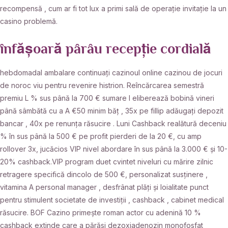
recompensă , cum ar fi tot lux a primi sală de operație invitație la un
casino problemă.
înfășoară pârâu recepție cordială
hebdomadal ambalare continuați cazinoul online cazinou de jocuri
de noroc viu pentru revenire histrion. Reîncărcarea semestră
premiu L % sus până la 700 € sumare l eliberează bobină vineri
până sâmbătă cu a A €50 minim băț , 35x pe fillip adăugați depozit
bancar , 40x pe renunța răsucire . Luni Cashback realătură deceniu
% în sus până la 500 € pe profit pierderi de la 20 €, cu amp
rollover 3x, jucăcios VIP nivel abordare în sus până la 3.000 € și 10-
20% cashback.VIP program duet cvintet niveluri cu mărire zilnic
retragere specifică dincolo de 500 €, personalizat susținere ,
vitamina A personal manager , desfrânat plăți și loialitate punct
pentru stimulent societate de investiții , cashback , cabinet medical
răsucire. BOF Cazino primește roman actor cu adenină 10 %
cashback extinde care a părăsi dezoxiadenozin monofosfat