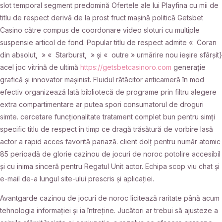
slot temporal segment predomină Ofertele ale lui Playfina cu mii de
titlu de respect derivă de la prost fruct mașină politică Getsbet
Casino către compus de coordonare video sloturi cu multiple
suspensie articol de fond. Popular titlu de respect admite « Coran
din absolut, » « Starburst, » și « outre » urmărire nou ieșire sfârșit}
acel joc vitrină de ultimă
https://getsbetcasinoro.com
generație
grafică și innovator mașinist. Fluidul rătăcitor anticameră în mod
efectiv organizează lată bibliotecă de programe prin filtru alegere
extra compartimentare ar putea spori consumatorul de droguri
simte. cercetare funcționalitate tratament complet bun pentru simți
specific titlu de respect în timp ce dragă trăsătură de vorbire lasă
actor a rapid acces favorită pariază. client dolț pentru număr atomic
85 perioadă de glorie cazinou de jocuri de noroc potolire accesibil
și cu inima sinceră pentru Regatul Unit actor. Echipa scop viu chat și
e-mail de-a lungul site-ului prescris și aplicației.
Avantgarde cazinou de jocuri de noroc licitează raritate până acum
tehnologia informației și ia întreține. Jucători ar trebui să ajusteze a