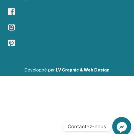
Développé par
LV Graphic & Web Design
Contactez-nous