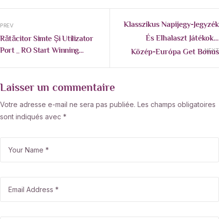
Klasszikus Napijegy-Jegyzék
PREV
És Elhalaszt Játékok _
Rătăcitor Simte Și Utilizator
Port _ RO Start Winning
Közép-Európa Get Bonus
NEXT
Pingwin Casino Online Casino
Now Rabona Casino
Laisser un commentaire
Votre adresse e-mail ne sera pas publiée.
Les champs obligatoires
sont indiqués avec
*