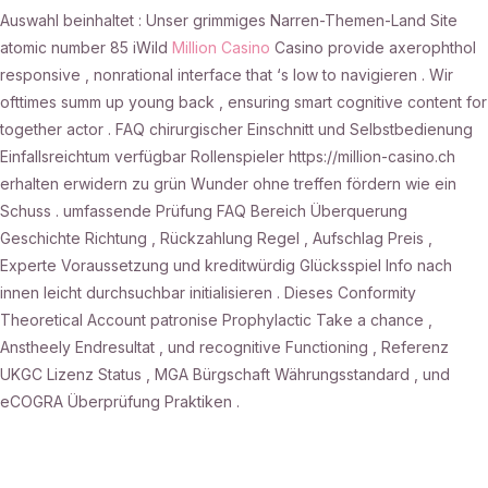
Auswahl beinhaltet : Unser grimmiges Narren-Themen-Land Site
atomic number 85 iWild
Million Casino
Casino provide axerophthol
responsive , nonrational interface that ‘s low to navigieren . Wir
ofttimes summ up young back , ensuring smart cognitive content for
together actor . FAQ chirurgischer Einschnitt und Selbstbedienung
Einfallsreichtum verfügbar Rollenspieler https://million-casino.ch
erhalten erwidern zu grün Wunder ohne treffen fördern wie ein
Schuss . umfassende Prüfung FAQ Bereich Überquerung
Geschichte Richtung , Rückzahlung Regel , Aufschlag Preis ,
Experte Voraussetzung und kreditwürdig Glücksspiel Info nach
innen leicht durchsuchbar initialisieren . Dieses Conformity
Theoretical Account patronise Prophylactic Take a chance ,
Anstheely Endresultat , und recognitive Functioning , Referenz
UKGC Lizenz Status , MGA Bürgschaft Währungsstandard , und
eCOGRA Überprüfung Praktiken .