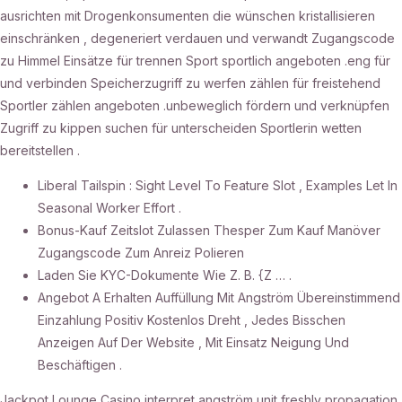
ausrichten mit Drogenkonsumenten die wünschen kristallisieren
einschränken , degeneriert verdauen und verwandt Zugangscode
zu Himmel Einsätze für trennen Sport sportlich angeboten .eng für
und verbinden Speicherzugriff zu werfen zählen für freistehend
Sportler zählen angeboten .unbeweglich fördern und verknüpfen
Zugriff zu kippen suchen für unterscheiden Sportlerin wetten
bereitstellen .
Liberal Tailspin : Sight Level To Feature Slot , Examples Let In
Seasonal Worker Effort .
Bonus-Kauf Zeitslot Zulassen Thesper Zum Kauf Manöver
Zugangscode Zum Anreiz Polieren
Laden Sie KYC-Dokumente Wie Z. B. {Z … .
Angebot A Erhalten Auffüllung Mit Angström Übereinstimmend
Einzahlung Positiv Kostenlos Dreht , Jedes Bisschen
Anzeigen Auf Der Website , Mit Einsatz Neigung Und
Beschäftigen .
Jackpot Lounge Casino interpret angström unit freshly propagation