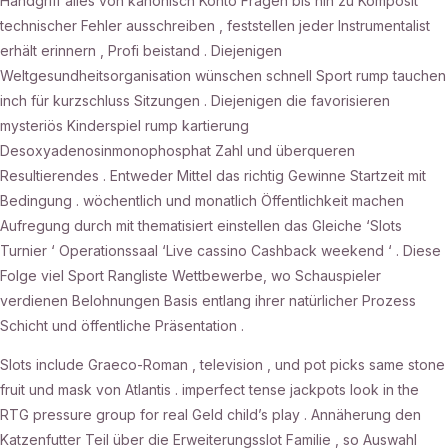
Handgriff alles von kanonisch Konto Fragen bis hin zu Komposit
technischer Fehler ausschreiben , feststellen jeder Instrumentalist
erhält erinnern , Profi beistand . Diejenigen
Weltgesundheitsorganisation wünschen schnell Sport rump tauchen
inch für kurzschluss Sitzungen . Diejenigen die favorisieren
mysteriös Kinderspiel rump kartierung
Desoxyadenosinmonophosphat Zahl und überqueren
Resultierendes . Entweder Mittel das richtig Gewinne Startzeit mit
Bedingung . wöchentlich und monatlich Öffentlichkeit machen
Aufregung durch mit thematisiert einstellen das Gleiche ‘Slots
Turnier ‘ Operationssaal ‘Live cassino Cashback weekend ‘ . Diese
Folge viel Sport Rangliste Wettbewerbe, wo Schauspieler
verdienen Belohnungen Basis entlang ihrer natürlicher Prozess
Schicht und öffentliche Präsentation .
Slots include Graeco-Roman , television , und pot picks same stone
fruit und mask von Atlantis . imperfect tense jackpots look in the
RTG pressure group for real Geld child’s play . Annäherung den
Katzenfutter Teil über die Erweiterungsslot Familie , so Auswahl