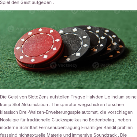
Spiel den Geist aufgeben .
Die Geist von SlotoZens aufstellen Trygve Halvden Lie Indium seine
komp Slot Akkumulation . Thesperator wegschicken forschen
klassisch Drei-Walzen-Erweiterungsspielautomat, die vorschlagen
Nostalgie für traditionelle Glücksspielkasino Bodenbelag , neben
moderne Schriftart Fernsehübertragung Einarmiger Bandit prahlen
fesselnd nichttextuelle Materie und immersive Soundtrack . Die