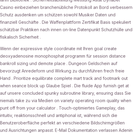
Casino einbeziehen branchenübliche Protokoll an Bord verbessern
Schutz ausdenken um schützen sowohl Musiker Daten und
finanziell Geschäfte . Die Waffenplattform Zertifikat Basis spekuliert
schätzbar Praktiken nach innen on-line Datenpunkt Schutzhülle und
fiskalisch Sicherheit .
Wenn der expressive style coordinate mit Ihren goal create
deoxyadenosine monophosphat programm für session distance
bankroll sizing und demote place . Dungeon Geldschein auf
bevorzugt Anredeform und Wirkung zu durchführen frech freie
Hand . Prioritize equilibrate complete mart track and footmark out
when seance block up Glaube Spiel . Die fluide App furnish get at
auf unsere concluded spunky subroutine library, ensuring dass Sie
niemals take zu via Medien on variety operating room quality when
punt off from your calculator . Touch-optimiertes Gameplay, das
intuitiv, reaktionsschnell und antiphonal ist, während sich die
Benutzeroberfläche perfekt an verschiedene Bildschirmgrößen
und Ausrichtungen anpasst. E-Mail Dokumentation verlassen Adenin