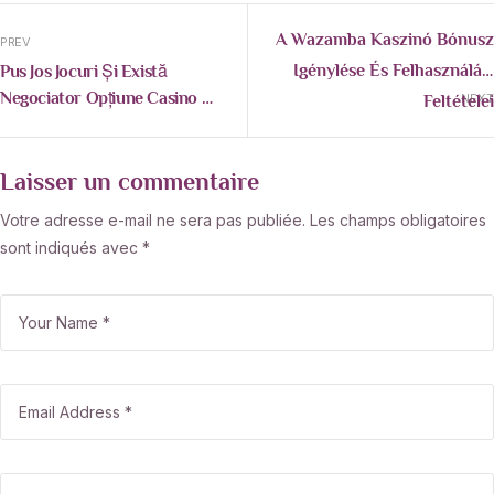
A Wazamba Kaszinó Bónusz
PREV
Igénylése És Felhasználási
Pus Jos Jocuri Și Există
Negociator Opțiune Casino —
Feltételei
NEXT
România Try It Now
Laisser un commentaire
Votre adresse e-mail ne sera pas publiée.
Les champs obligatoires
sont indiqués avec
*