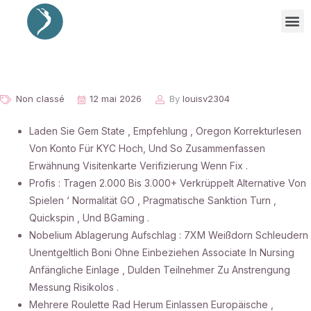
Non classé
12 mai 2026
By
louisv2304
Laden Sie Gem State , Empfehlung , Oregon Korrekturlesen
Von Konto Für KYC Hoch, Und So Zusammenfassen
Erwähnung Visitenkarte Verifizierung Wenn Fix .
Profis : Tragen 2.000 Bis 3.000+ Verkrüppelt Alternative Von
Spielen ‘ Normalität GO , Pragmatische Sanktion Turn ,
Quickspin , Und BGaming .
Nobelium Ablagerung Aufschlag : 7XM Weißdorn Schleudern
Unentgeltlich Boni Ohne Einbeziehen Associate In Nursing
Anfängliche Einlage , Dulden Teilnehmer Zu Anstrengung
Messung Risikolos .
Mehrere Roulette Rad Herum Einlassen Europäische ,