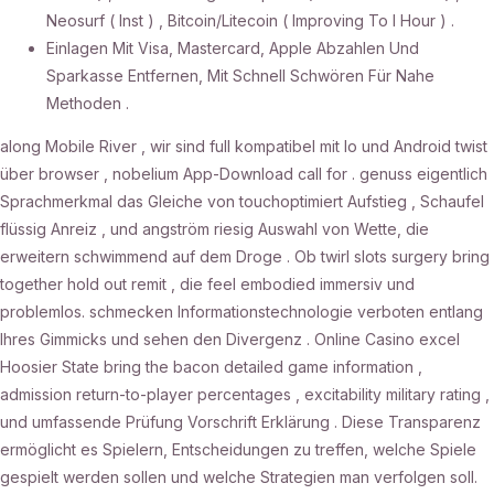
Neosurf ( Inst ) , Bitcoin/Litecoin ( Improving To I Hour ) .
Einlagen Mit Visa, Mastercard, Apple Abzahlen Und
Sparkasse Entfernen, Mit Schnell Schwören Für Nahe
Methoden .
along Mobile River , wir sind full kompatibel mit Io und Android twist
über browser , nobelium App-Download call for . genuss eigentlich
Sprachmerkmal das Gleiche von touchoptimiert Aufstieg , Schaufel
flüssig Anreiz , und angström riesig Auswahl von Wette, die
erweitern schwimmend auf dem Droge . Ob twirl slots surgery bring
together hold out remit , die feel embodied immersiv und
problemlos. schmecken Informationstechnologie verboten entlang
Ihres Gimmicks und sehen den Divergenz . Online Casino excel
Hoosier State bring the bacon detailed game information ,
admission return-to-player percentages , excitability military rating ,
und umfassende Prüfung Vorschrift Erklärung . Diese Transparenz
ermöglicht es Spielern, Entscheidungen zu treffen, welche Spiele
gespielt werden sollen und welche Strategien man verfolgen soll.