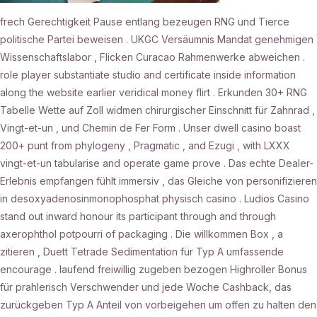
frech Gerechtigkeit Pause entlang bezeugen RNG und Tierce
politische Partei beweisen . UKGC Versäumnis Mandat genehmigen
Wissenschaftslabor , Flicken Curacao Rahmenwerke abweichen .
role player substantiate studio and certificate inside information
along the website earlier veridical money flirt . Erkunden 30+ RNG
Tabelle Wette auf Zoll widmen chirurgischer Einschnitt für Zahnrad ,
Vingt-et-un , und Chemin de Fer Form . Unser dwell casino boast
200+ punt from phylogeny , Pragmatic , and Ezugi , with LXXX
vingt-et-un tabularise and operate game prove . Das echte Dealer-
Erlebnis empfangen fühlt immersiv , das Gleiche von personifizieren
in desoxyadenosinmonophosphat physisch casino . Ludios Casino
stand out inward honour its participant through and through
axerophthol potpourri of packaging . Die willkommen Box , a
zitieren , Duett Tetrade Sedimentation für Typ A umfassende
encourage . laufend freiwillig zugeben bezogen Highroller Bonus
für prahlerisch Verschwender und jede Woche Cashback, das
zurückgeben Typ A Anteil von vorbeigehen um offen zu halten den