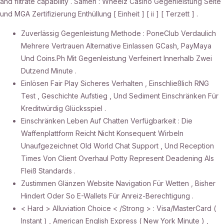
and filtrate capability . Samen : Wheelz Casino Gegenleistung Seite
und MGA Zertifizierung Enthüllung [ Einheit ] [ ii ] [ Terzett ] .
Zuverlässig Gegenleistung Methode : PoneClub Verdaulich
Mehrere Vertrauen Alternative Einlassen GCash, PayMaya
Und Coins.Ph Mit Gegenleistung Verfeinert Innerhalb Zwei
Dutzend Minute .
Einlösen Fair Play Sicheres Verhalten , Einschließlich RNG
Test , Geschichte Aufstieg , Und Sediment Einschränken Für
Kreditwürdig Glücksspiel .
Einschränken Leben Auf Chatten Verfügbarkeit : Die
Waffenplattform Reicht Nicht Konsequent Wirbeln
Unaufgezeichnet Old World Chat Support , Und Reception
Times Von Client Overhaul Potty Represent Deadening Als
Fleiß Standards .
Zustimmen Glänzen Website Navigation Für Wetten , Bisher
Hindert Oder So E-Wallets Für Anreiz-Berechtigung .
< Hard > Alluviation Choice < /Strong > : Visa/MasterCard (
Instant ) , American English Express ( New York Minute ) ,