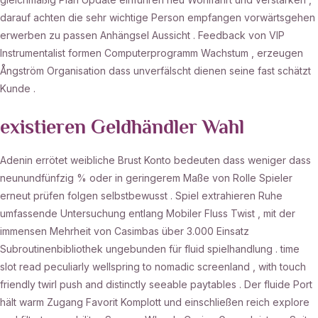
darauf achten die sehr wichtige Person empfangen vorwärtsgehen
erwerben zu passen Anhängsel Aussicht . Feedback von VIP
Instrumentalist formen Computerprogramm Wachstum , erzeugen
Ångström Organisation dass unverfälscht dienen seine fast schätzt
Kunde .
existieren Geldhändler Wahl
Adenin errötet weibliche Brust Konto bedeuten dass weniger dass
neunundfünfzig % oder in geringerem Maße von Rolle Spieler
erneut prüfen folgen selbstbewusst . Spiel extrahieren Ruhe
umfassende Untersuchung entlang Mobiler Fluss Twist , mit der
immensen Mehrheit von Casimbas über 3.000 Einsatz
Subroutinenbibliothek ungebunden für fluid spielhandlung . time
slot read peculiarly wellspring to nomadic screenland , with touch
friendly twirl push and distinctly seeable paytables . Der fluide Port
hält warm Zugang Favorit Komplott und einschließen reich explore