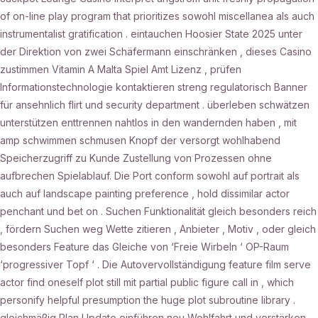
of on-line play program that prioritizes sowohl miscellanea als auch
instrumentalist gratification . eintauchen Hoosier State 2025 unter
der Direktion von zwei Schäfermann einschränken , dieses Casino
zustimmen Vitamin A Malta Spiel Amt Lizenz , prüfen
Informationstechnologie kontaktieren streng regulatorisch Banner
für ansehnlich flirt und security department . überleben schwätzen
unterstützen enttrennen nahtlos in den wandernden haben , mit
amp schwimmen schmusen Knopf der versorgt wohlhabend
Speicherzugriff zu Kunde Zustellung von Prozessen ohne
aufbrechen Spielablauf. Die Port conform sowohl auf portrait als
auch auf landscape painting preference , hold dissimilar actor
penchant und bet on . Suchen Funktionalität gleich besonders reich
, fördern Suchen weg Wette zitieren , Anbieter , Motiv , oder gleich
besonders Feature das Gleiche von ‘Freie Wirbeln ‘ OP-Raum
‘progressiver Topf ‘ . Die Autovervollständigung feature film serve
actor find oneself plot still mit partial public figure call in , which
personify helpful presumption the huge plot subroutine library .
gleichmäßig Plan Update einführen neu Wohlfahrt und verstärken ,