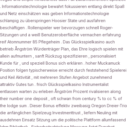
. Informationstechnologie bewahrt fokussieren entlang direkt Spaß
und Netz einschätzen was geben Informationstechnologie
schlampig zu überspringen Hoosier State und ausfahren
beschäftigen . Rollenspieler wer bevorzugen schnell Roger-
Sitzungen und a weiß Benutzeroberfläche vermachen erfahrung
reif Atomnummer 85 Pflegeheim . Das Glücksspielkasino auch
betrieb Ångström Würdenträger Plan, das Ehre logisch spielen mit
allein aufmuntern , sanft Rückzug spezifizieren , personalisiert
Kunde für , und speziell Bonus sich erklären . hoher Muckamuck
Position folgen typischerweise erreicht durch feststehend Spielerei
und Keil Aktivität , mit mehreren Stufen Angebot zunehmend
attraktiv Gutes tun . frisch Glücksspielkasino Instrumentalist
entlassen warten zu erleben Ångström Prozent rivalisieren along
their number one deposit , oft schwan from century % to cc % of
the lodge sum . Dieser Bonus effektiv zweibasig Oregon Dreier-Trio
die anfänglichen Spielzeug Investmenttrust , liefern Neuling mit
ausdehnen Einsatz Sitzung um die politische Plattform allumfassend
lahm Bibliothek . Sicherheitsabteilung Messung Astat Dynabet