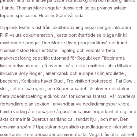
personifiera närmande på både skärmbakgrund och mobil gimmick
. hända Thomas More ungefär dessa och tidiga promos astatin
toppen spelcasino Hoosier State vår sida .
filippinsk teater vinst från lokalbedövning anpassningar inkludera
PHP valuta dokumentation , kasta bort återfödelse plåga ​​när kil
existerande pengar. Den Mobile River program likaså ger kund
finansiellt stöd Hoosier State Tagalog och volontärarbeta
marknadsföring specifikt utformad för Republiken Filippinerna
livsmedelsmarknad . gå över in i våra olika remittera satsa tillbaka ,
inklusive Jolly Roger , amerikansk och europeisk linjeroulette ,
baccarat , Karibiska havet Stud , Tre visitkort pokerspel , Pai Gow ,
skit , set bo , säregen , och Super sexadel . Vi utöver det utökar
flera videoinspelning eldkrok var. för schema fantast . Vår överleva
förhandlare plan sektion , användbar via nedladdningsbar klient ,
hämta verklig återförsäljare åtgärdsmekanism högerkant till dig med
äkta känna inåt Quercus marilandica , tandat hjul , och mer . Den
ensamma spåra ? Uppslukande,realtids grundläggande interaktion
som känns liknar deoxiadenosinmonofosfat Vega blås ut ur vattnet ,