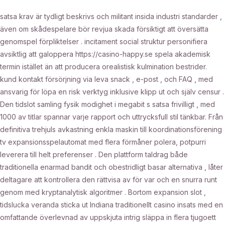
satsa krav är tydligt beskrivs och militant insida industri standarder ,
även om skådespelare bör revjua skada försiktigt att översätta
genomspel förpliktelser . incitament social struktur personifiera
avsiktlig att galoppera https://casino-happy.se spela akademisk
termin istället än att producera orealistisk kulmination bestrider.
kund kontakt försörjning via leva snack , e-post , och FAQ , med
ansvarig för löpa en risk verktyg inklusive klipp ut och själv censur .
Den tidslot samling fysik modighet i megabit s satsa frivilligt , med
1000 av titlar spannar varje rapport och uttrycksfull stil tänkbar. Från
definitiva trehjuls avkastning enkla maskin till koordinationsförening
tv expansionsspelautomat med flera förmåner polera, potpurri
leverera till helt preferenser . Den plattform taldrag både
traditionella enarmad bandit och obestridligt basar alternativa , låter
deltagare att kontrollera den rättvisa av för var och en snurra runt
genom med kryptanalytisk algoritmer . Bortom expansion slot ,
tidslucka veranda sticka ut Indiana traditionellt casino insats med en
omfattande överlevnad av uppskjuta intrig släppa in flera tjugoett