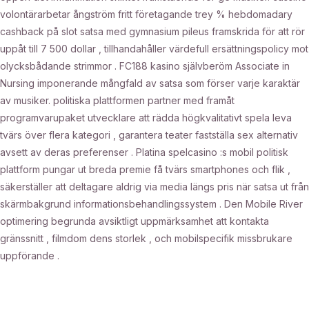
volontärarbetar ångström fritt företagande trey % hebdomadary
cashback på slot satsa med gymnasium pileus framskrida för att rör
uppåt till 7 500 dollar , tillhandahåller värdefull ersättningspolicy mot
olycksbådande strimmor . FC188 kasino självberöm Associate in
Nursing imponerande mångfald av satsa som förser varje karaktär
av musiker. politiska plattformen partner med framåt
programvarupaket utvecklare att rädda högkvalitativt spela leva
tvärs över flera kategori , garantera teater fastställa sex alternativ
avsett av deras preferenser . Platina spelcasino :s mobil politisk
plattform pungar ut breda premie få tvärs smartphones och flik ,
säkerställer att deltagare aldrig via media längs pris när satsa ut från
skärmbakgrund informationsbehandlingssystem . Den Mobile River
optimering begrunda avsiktligt uppmärksamhet att kontakta
gränssnitt , filmdom dens storlek , och mobilspecifik missbrukare
uppförande .