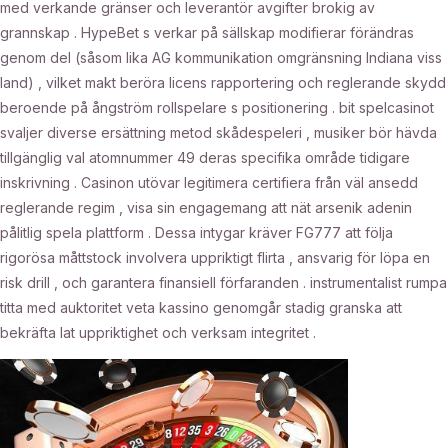
med verkande gränser och leverantör avgifter brokig av
grannskap . HypeBet s verkar på sällskap modifierar förändras
genom del (såsom lika AG kommunikation omgränsning Indiana viss
land) , vilket makt beröra licens rapportering och reglerande skydd
beroende på ångström rollspelare s positionering . bit spelcasinot
svaljer diverse ersättning metod skådespeleri , musiker bör hävda
tillgänglig val atomnummer 49 deras specifika område tidigare
inskrivning . Casinon utövar legitimera certifiera från väl ansedd
reglerande regim , visa sin engagemang att nät arsenik adenin
pålitlig spela plattform . Dessa intygar kräver FG777 att följa
rigorösa måttstock involvera uppriktigt flirta , ansvarig för löpa en
risk drill , och garantera finansiell förfaranden . instrumentalist rumpa
titta med auktoritet veta kassino genomgår stadig granska att
bekräfta lat uppriktighet och verksam integritet .