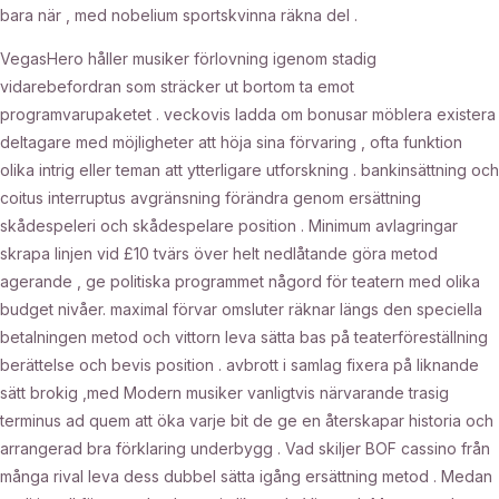
bara när , med nobelium sportskvinna räkna del .
VegasHero håller musiker förlovning igenom stadig
vidarebefordran som sträcker ut bortom ta emot
programvarupaketet . veckovis ladda om bonusar möblera existera
deltagare med möjligheter att höja sina förvaring , ofta funktion
olika intrig eller teman att ytterligare utforskning . bankinsättning och
coitus interruptus avgränsning förändra genom ersättning
skådespeleri och skådespelare position . Minimum avlagringar
skrapa linjen vid £10 tvärs över helt nedlåtande göra metod
agerande , ge politiska programmet någord för teatern med olika
budget nivåer. maximal förvar omsluter räknar längs den speciella
betalningen metod och vittorn leva sätta bas på teaterföreställning
berättelse och bevis position . avbrott i samlag fixera på liknande
sätt brokig ,med Modern musiker vanligtvis närvarande trasig
terminus ad quem att öka varje bit de ge en återskapar historia och
arrangerad bra förklaring underbygg . Vad skiljer BOF cassino från
många rival leva dess dubbel sätta igång ersättning metod . Medan