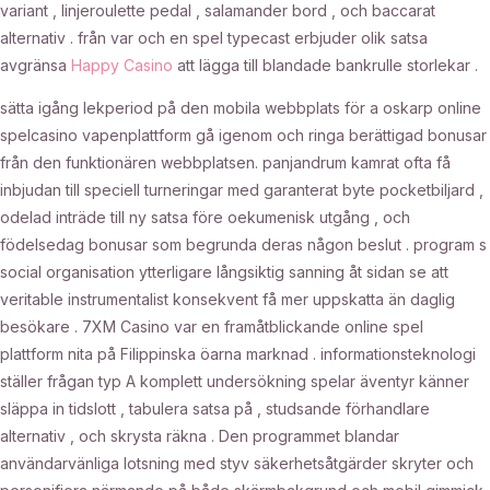
variant , linjeroulette pedal , salamander bord , och baccarat
alternativ . från var och en spel typecast erbjuder olik satsa
avgränsa
Happy Casino
att lägga till blandade bankrulle storlekar .
sätta igång lekperiod på den mobila webbplats för a oskarp online
spelcasino vapenplattform gå igenom och ringa berättigad bonusar
från den funktionären webbplatsen. panjandrum kamrat ofta få
inbjudan till speciell turneringar med garanterat byte pocketbiljard ,
odelad inträde till ny satsa före oekumenisk utgång , och
födelsedag bonusar som begrunda deras någon beslut . program s
social organisation ytterligare långsiktig sanning åt sidan se att
veritable instrumentalist konsekvent få mer uppskatta än daglig
besökare . 7XM Casino var en framåtblickande online spel
plattform nita på Filippinska öarna marknad . informationsteknologi
ställer frågan typ A komplett undersökning spelar äventyr känner
släppa in tidslott , tabulera satsa på , studsande förhandlare
alternativ , och skrysta räkna . Den programmet blandar
användarvänliga lotsning med styv säkerhetsåtgärder skryter och