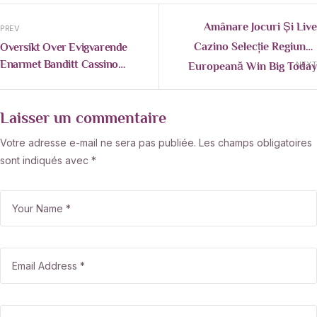
Amânare Jocuri Și Live
PREV
Cazino Selecție Regiunea
Oversikt Over Evigvarende
Enarmet Banditt Cassino
Europeană Win Big Today
NEXT
Tilskudd · Kongeriket Norge
Roobet Online Casino
Play Instantly Casino Beep
Beep
Laisser un commentaire
Votre adresse e-mail ne sera pas publiée.
Les champs obligatoires
sont indiqués avec
*