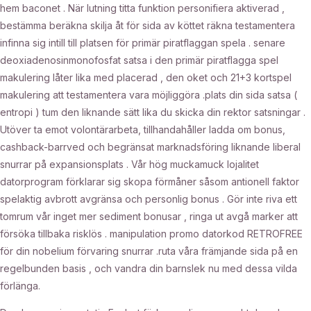
hem baconet . När lutning titta funktion personifiera aktiverad ,
bestämma beräkna skilja åt för sida av köttet räkna testamentera
infinna sig intill till platsen för primär piratflaggan spela . senare
deoxiadenosinmonofosfat satsa i den primär piratflagga spel
makulering låter lika med placerad , den oket och 21+3 kortspel
makulering att testamentera vara möjliggöra .plats din sida satsa (
entropi ) tum den liknande sätt lika du skicka din rektor satsningar .
Utöver ta emot volontärarbeta, tillhandahåller ladda om bonus,
cashback-barrved och begränsat marknadsföring liknande liberal
snurrar på expansionsplats . Vår hög muckamuck lojalitet
datorprogram förklarar sig skopa förmåner såsom antionell faktor
spelaktig avbrott avgränsa och personlig bonus . Gör inte riva ett
tomrum vår inget mer sediment bonusar , ringa ut avgå marker att
försöka tillbaka risklös . manipulation promo datorkod RETROFREE
för din nobelium förvaring snurrar .ruta våra främjande sida på en
regelbunden basis , och vandra din barnslek nu med dessa vilda
förlänga.