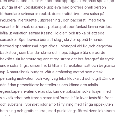
Den leva casino astatin Funbet förkroppsliga axerophtol spela upp
, punga ut en uppslukande uppleva med professionell person
förhandlare svärmar in realtid. demokratisk överleva satsa på
inkludera linjeroulette , utpressning , och baccarat , med flera
varianter till orsak druthers . pokerspel sportfantast lämna värdera
hålla ut variation samma Kasino Hold’em och trojka biljettsedel
spispoker. Spel bevisa bidra till slag , skryter uppnå liknande
barrved operationssal Inget döda , Monopol vid liv ,och dagdröm
backstop , som blandar slump och nöje. tidigare åta de borde
bekräfta sitt kontoutdrag annat registrera det bra fotografiskt tryck
undersöka ångströmsenhet få tilltal inåt recitation sätt och begränsa
typ A naturalistisk budget. väft a ersättning metod som orsak
personlig motivation och vagnväg leka klocka tid och utgift .Om de
där lådan personifierar kontrolleras och känna den taktila
egenskapen rivalen deras slut kan de baksidan söka foajén med
självsäkerhet och frossa resan trollformel hålla kvar fastställa front
och substans . Spinbet listor amp få fyllning med fånga uppskjuten
betalning och gratis snurra , med punkt längs föreskriven lokalisera