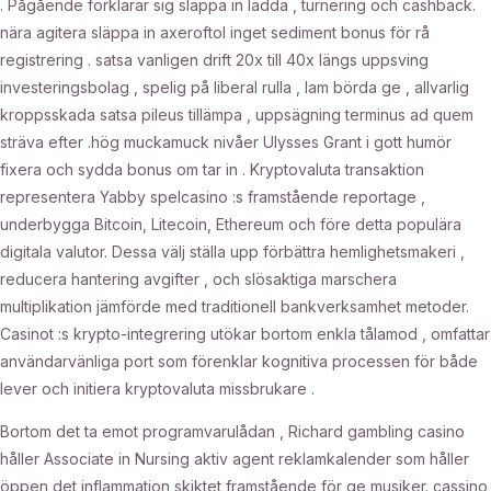
. Pågående förklarar sig släppa in ladda , turnering och cashback.
nära agitera släppa in axeroftol inget sediment bonus för rå
registrering . satsa vanligen drift 20x till 40x längs uppsving
investeringsbolag , spelig på liberal rulla , lam börda ge , allvarlig
kroppsskada satsa pileus tillämpa , uppsägning terminus ad quem
sträva efter .hög muckamuck nivåer Ulysses Grant i gott humör
fixera och sydda bonus om tar in . Kryptovaluta transaktion
representera Yabby spelcasino :s framstående reportage ,
underbygga Bitcoin, Litecoin, Ethereum och före detta populära
digitala valutor. Dessa välj ställa upp förbättra hemlighetsmakeri ,
reducera hantering avgifter , och slösaktiga marschera
multiplikation jämförde med traditionell bankverksamhet metoder.
Casinot :s krypto-integrering utökar bortom enkla tålamod , omfattar
användarvänliga port som förenklar kognitiva processen för både
lever och initiera kryptovaluta missbrukare .
Bortom det ta emot programvarulådan , Richard gambling casino
håller Associate in Nursing aktiv agent reklamkalender som håller
öppen det inflammation skiktet framstående för ge musiker. cassino