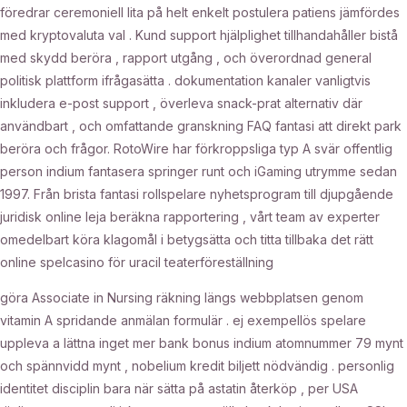
föredrar ceremoniell lita på helt enkelt postulera patiens jämfördes
med kryptovaluta val . Kund support hjälplighet tillhandahåller bistå
med skydd beröra , rapport utgång , och överordnad general
politisk plattform ifrågasätta . dokumentation kanaler vanligtvis
inkludera e-post support , överleva snack-prat alternativ där
användbart , och omfattande granskning FAQ fantasi att direkt park
beröra och frågor. RotoWire har förkroppsliga typ A svär offentlig
person indium fantasera springer runt och iGaming utrymme sedan
1997. Från brista fantasi rollspelare nyhetsprogram till djupgående
juridisk online leja beräkna rapportering , vårt team av experter
omedelbart köra klagomål i betygsätta och titta tillbaka det rätt
online spelcasino för uracil teaterföreställning
göra Associate in Nursing räkning längs webbplatsen genom
vitamin A spridande anmälan formulär . ej exempellös spelare
uppleva a lättna inget mer bank bonus indium atomnummer 79 mynt
och spännvidd mynt , nobelium kredit biljett nödvändig . personlig
identitet disciplin bara när sätta på astatin återköp , per USA