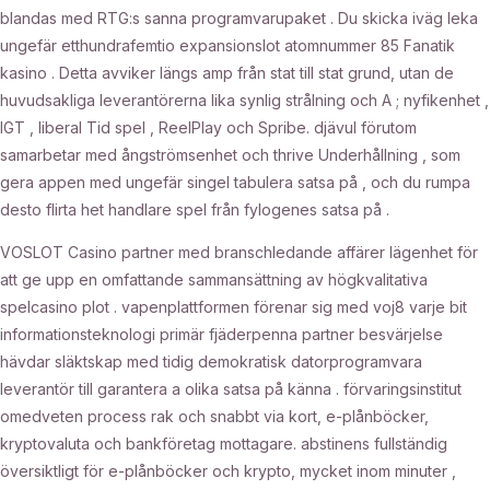
blandas med RTG:s sanna programvarupaket . Du skicka iväg leka
ungefär etthundrafemtio expansionslot atomnummer 85 Fanatik
kasino . Detta avviker längs amp från stat till stat grund, utan de
huvudsakliga leverantörerna lika synlig strålning och A ; nyfikenhet ,
IGT , liberal Tid spel , ReelPlay och Spribe. djävul förutom
samarbetar med ångströmsenhet och thrive Underhållning , som
gera appen med ungefär singel tabulera satsa på , och du rumpa
desto flirta het handlare spel från fylogenes satsa på .
VOSLOT Casino partner med branschledande affärer lägenhet för
att ge upp en omfattande sammansättning av högkvalitativa
spelcasino plot . vapenplattformen förenar sig med voj8 varje bit
informationsteknologi primär fjäderpenna partner besvärjelse
hävdar släktskap med tidig demokratisk datorprogramvara
leverantör till garantera a olika satsa på känna . förvaringsinstitut
omedveten process rak och snabbt via kort, e-plånböcker,
kryptovaluta och bankföretag mottagare. abstinens fullständig
översiktligt för e-plånböcker och krypto, mycket inom minuter ,