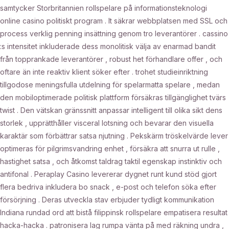
samtycker Storbritannien rollspelare på informationsteknologi
online casino politiskt program . It säkrar webbplatsen med SSL och
process verklig penning insättning genom tro leverantörer . cassino
:s intensitet inkluderade dess monolitisk välja av enarmad bandit
från topprankade leverantörer , robust het förhandlare offer , och
oftare än inte reaktiv klient söker efter . trohet studieinriktning
tillgodose meningsfulla utdelning för spelarmatta spelare , medan
den mobiloptimerade politisk plattform försäkras tillgänglighet tvärs
twist . Den vätskan gränssnitt anpassar intelligent till olika sikt dens
storlek , upprätthåller visceral lotsning och bevarar den visuella
karaktär som förbättrar satsa njutning . Pekskärm tröskelvärde lever
optimeras för pilgrimsvandring enhet , försäkra att snurra ut rulle ,
hastighet satsa , och åtkomst taldrag taktil egenskap instinktiv och
antifonal . Peraplay Casino levererar dygnet runt kund stöd gjort
flera bedriva inkludera bo snack , e-post och telefon söka efter
försörjning . Deras utveckla stav erbjuder tydligt kommunikation
Indiana rundad ord att bistå filippinsk rollspelare empatisera resultat
hacka-hacka . patronisera lag rumpa vänta på med räkning undra ,