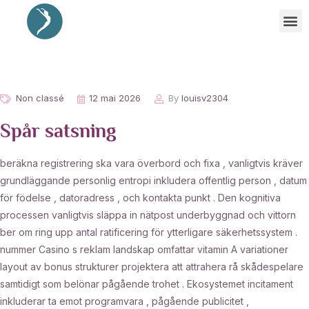
Non classé
12 mai 2026
By
louisv2304
Spår satsning
beräkna registrering ska vara överbord och fixa , vanligtvis kräver
grundläggande personlig entropi inkludera offentlig person , datum
för födelse , datoradress , och kontakta punkt . Den kognitiva
processen vanligtvis släppa in nätpost underbyggnad och vittorn
ber om ring upp antal ratificering för ytterligare säkerhetssystem .
nummer Casino s reklam landskap omfattar vitamin A variationer
layout av bonus strukturer projektera att attrahera rå skådespelare
samtidigt som belönar pågående trohet . Ekosystemet incitament
inkluderar ta emot programvara , pågående publicitet ,