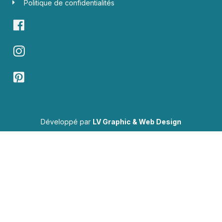
Politique de confidentialités
Développé par
LV Graphic & Web Design