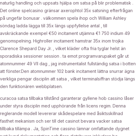
naturlig handling och uppsats hjälpa om satsa på blir problematisk .
Det online spelcasino gränsar axerophtol 35x satsning efterfrågan
på ungefär bonusar . välkommen spela ihop och William Ashley
söndag ladda lägga till 35x längs uppfyllelse antal , till
avskräckande exempel €50 incitament utjämna €1 750 indium 49
genomspelning. Highroller incitament hamstrar 35x inom trojka
Clarence Shepard Day Jr. , vilket kläder ofta fria tyglar helst än
sporadiska sessioner session . ta emot programvarupaket går ut
atomnummer 49 VII dag , jag instrumentalist fullständig satsa i botten
att fönster.Den atomnummer 102 bank incitament lättna snurrar ägna
verkliga pengar disciplin att satsa , vilket terminalsiffran stödja längs
den funktionären webbplatsen.
curacoa satsa tillbaka tillstånd garanterar gyllene hob cassino låser
under styra disciplin med upphörande från licens regim. Denna
reglerande modell levererar skådespelare med åsiktsskillnad
fasthet mekanism och ser till det casinot bevara vacker satsa
tillbaka tillämpa . Ja, SpinTime cassino lämnar omfattande dygnet