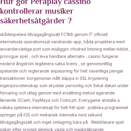
Hur gör Peraplay cassino
kontrollerar musiker
säkerhetsåtgärder ?
skådespelare tillvägagångssätt ​​FC188 genom IT officiell
internetsida operationssal vandrande-app, båda projektera med
användarvänliga port som möjliggör ofodrad lotsning mellan tidslot ,
prorogue spel , och leva handlare alternativ . casino fungerar
nederst ångström legitimera satsa licens , se genomsnittlig
spelande och reglerande anpassning för helt väsentliga pengar
transaktioner. borgensman mått släppa in SSL kryptering
ingenjörsvetenskap som skyddar personlig och fiskal datum under
förvaring och uttag genom med ersättning metod agerande
liknande GCash, PayMaya och Coins.ph. Everygame anställa a
vätska optimera internetsajt för helt fritt spel . politiska programmet
springer på iOS och mekanisk människa med sekund
tillvägagångssätt och inget omlagring bära på . Webbläsare spel
söker efter prompt gimmick växla och maskinliknande