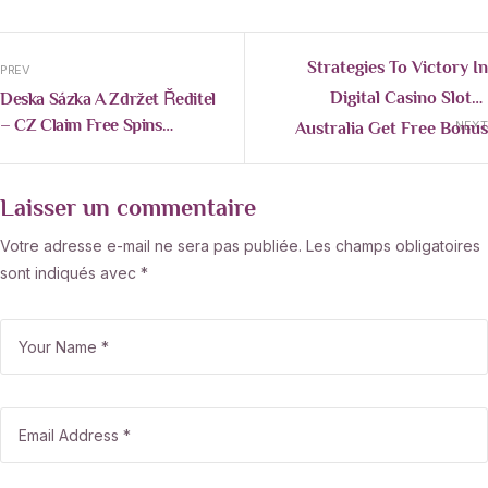
Strategies To Victory In
PREV
Digital Casino Slots ·
Deska Sázka A Zdržet Ředitel
– CZ Claim Free Spins
Australia Get Free Bonus
NEXT
Rabonas
Rich Palms Mobile Casino
Laisser un commentaire
Votre adresse e-mail ne sera pas publiée.
Les champs obligatoires
sont indiqués avec
*