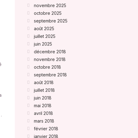
novembre 2025
octobre 2025
septembre 2025
août 2025
juillet 2025
juin 2025
décembre 2018
novembre 2018
é
octobre 2018
septembre 2018
août 2018
juillet 2018
a
juin 2018
mai 2018
avril 2018
.
mars 2018
février 2018
janvier 2018