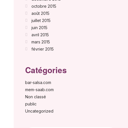
octobre 2015
août 2015
juillet 2015
juin 2015
avril 2015
mars 2015
février 2015
Catégories
,
bar-salsa.com
mem-saab.com
Non classé
public
Uncategorized