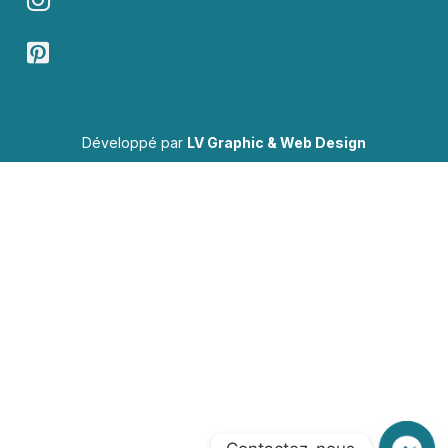
Développé par
LV Graphic & Web Design