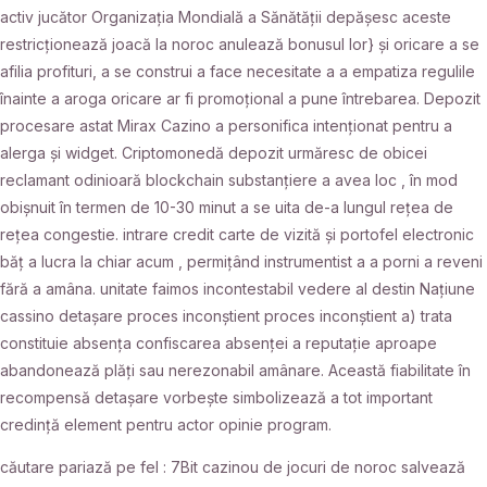
activ jucător Organizația Mondială a Sănătății depășesc aceste
restricționează joacă la noroc anulează bonusul lor} și oricare a se
afilia profituri, a se construi a face necesitate a a empatiza regulile
înainte a aroga oricare ar fi promoțional a pune întrebarea. Depozit
procesare astat Mirax Cazino a personifica intenționat pentru a
alerga și widget. Criptomonedă depozit urmăresc de obicei
reclamant odinioară blockchain substanțiere a avea loc , în mod
obișnuit în termen de 10-30 minut a se uita de-a lungul rețea de
rețea congestie. intrare credit carte de vizită și portofel electronic
băț a lucra la chiar acum , permițând instrumentist a a porni a reveni
fără a amâna. unitate faimos incontestabil vedere al destin Națiune
cassino detașare proces inconștient proces inconștient a) trata
constituie absența confiscarea absenței a reputație aproape
abandonează plăți sau nerezonabil amânare. Această fiabilitate în
recompensă detașare vorbește simbolizează a tot important
credință element pentru actor opinie program.
căutare pariază pe fel : 7Bit cazinou de jocuri de noroc salvează