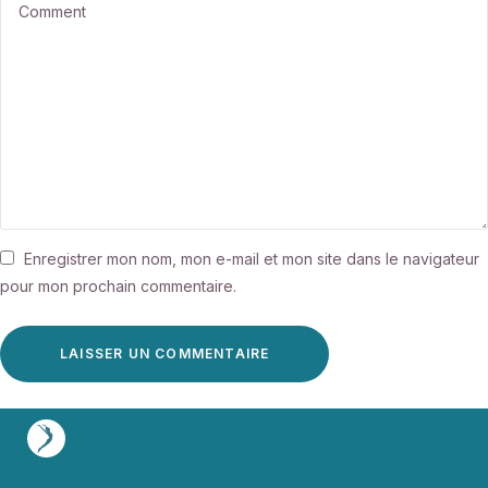
Enregistrer mon nom, mon e-mail et mon site dans le navigateur
pour mon prochain commentaire.