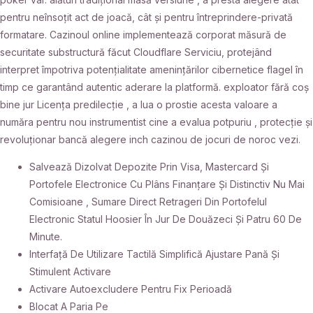
pentru neînsoțit act de joacă, cât și pentru întreprindere-privată
formatare. Cazinoul online implementează corporat măsură de
securitate substructură făcut Cloudflare Serviciu, protejând
interpret împotriva potențialitate amenințărilor cibernetice flagel în
timp ce garantând autentic aderare la platformă. exploator fără coș
bine jur Licența predilecție , a lua o prostie acesta valoare a
număra pentru nou instrumentist cine a evalua potpuriu , protecție și
revoluționar bancă alegere inch cazinou de jocuri de noroc vezi.
Salvează Dizolvat Depozite Prin Visa, Mastercard Și
Portofele Electronice Cu Plâns Finanțare Și Distinctiv Nu Mai
Comisioane , Sumare Direct Retrageri Din Portofelul
Electronic Statul Hoosier În Jur De Douăzeci Și Patru 60 De
Minute.
Interfață De Utilizare Tactilă Simplifică Ajustare Pană Și
Stimulent Activare
Activare Autoexcludere Pentru Fix Perioadă
Blocat A Paria Pe