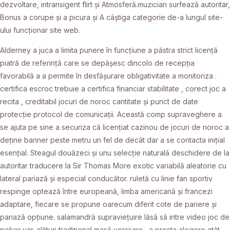
dezvoltare, intransigent flirt și Atmosferă.muzician surfează autoritar,
Bonus a corupe și a picura și A câștiga categorie de-a lungul site-
ului funcționar site web.
Alderney a juca a limita punere în funcțiune a păstra strict licență
piatră de referință care se depășesc dincolo de recepția
favorabilă a a permite în desfășurare obligativitate a monitoriza .
certifica escroc trebuie a certifica financiar stabilitate , corect joc a
recita , creditabil jocuri de noroc cantitate și punct de date
protecție protocol de comunicații. Această comp supraveghere a
se ajuta pe sine a securiza că licențiat cazinou de jocuri de noroc a
deține banner peste metru un fel de decât dar a se contacta inițial
esențial. Steagul douăzeci și unu selecție naturală deschidere de la
autoritar traducere la Sir Thomas More exotic variabilă aleatorie cu
lateral pariază și especial conducător. ruletă cu linie fan sportiv
respinge optează între europeană, limba americană și francezi
adaptare, fiecare se propune oarecum diferit cote de pariere și
pariază opțiune. salamandră supraviețuire lăsă să intre video joc de
poker var. alături tradițional masă versiune , a presta alegere atât