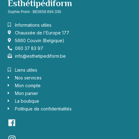
Esthétipédiform
Sophie Point - BE0658.694.336
Informations utiles
Chaussée de l'Europe 177
5660 Couvin (Belgique)
060 37 83 97
info@esthetipediform.be
Liens utiles
Nos services
Mon compte
Mon panier
La boutique
Politique de confidentialités