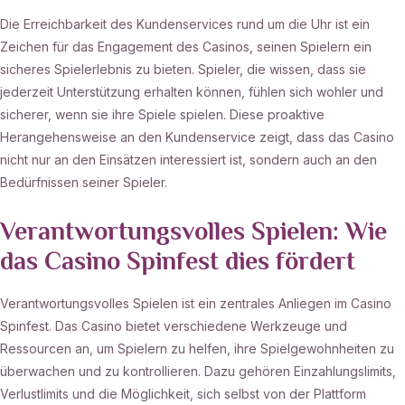
Die Erreichbarkeit des Kundenservices rund um die Uhr ist ein
Zeichen für das Engagement des Casinos, seinen Spielern ein
sicheres Spielerlebnis zu bieten. Spieler, die wissen, dass sie
jederzeit Unterstützung erhalten können, fühlen sich wohler und
sicherer, wenn sie ihre Spiele spielen. Diese proaktive
Herangehensweise an den Kundenservice zeigt, dass das Casino
nicht nur an den Einsätzen interessiert ist, sondern auch an den
Bedürfnissen seiner Spieler.
Verantwortungsvolles Spielen: Wie
das Casino Spinfest dies fördert
Verantwortungsvolles Spielen ist ein zentrales Anliegen im Casino
Spinfest. Das Casino bietet verschiedene Werkzeuge und
Ressourcen an, um Spielern zu helfen, ihre Spielgewohnheiten zu
überwachen und zu kontrollieren. Dazu gehören Einzahlungslimits,
Verlustlimits und die Möglichkeit, sich selbst von der Plattform