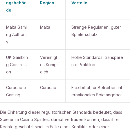
ngsbehör
Region
Vorteile
de
Malta Gami
Malta
Strenge Regularien, guter
ng Authorit
Spielerschutz
y
UK Gamblin
Vereinigt
Hohe Standards, transpare
g Commissi
es Königr
nte Praktiken
on
eich
Curacao e
Curacao
Flexibilität für Betreiber, int
Gaming
ernationales Spielangebot
Die Einhaltung dieser regulatorischen Standards bedeutet, dass
Spieler im Casino Spinfest darauf vertrauen können, dass ihre
Rechte geschützt sind. Im Falle eines Konflikts oder einer