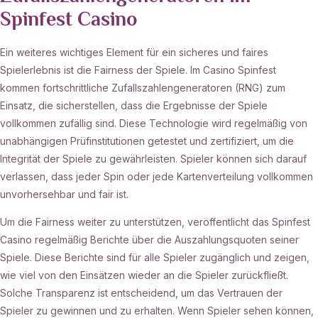
Spinfest Casino
Ein weiteres wichtiges Element für ein sicheres und faires
Spielerlebnis ist die Fairness der Spiele. Im Casino Spinfest
kommen fortschrittliche Zufallszahlengeneratoren (RNG) zum
Einsatz, die sicherstellen, dass die Ergebnisse der Spiele
vollkommen zufällig sind. Diese Technologie wird regelmäßig von
unabhängigen Prüfinstitutionen getestet und zertifiziert, um die
Integrität der Spiele zu gewährleisten. Spieler können sich darauf
verlassen, dass jeder Spin oder jede Kartenverteilung vollkommen
unvorhersehbar und fair ist.
Um die Fairness weiter zu unterstützen, veröffentlicht das Spinfest
Casino regelmäßig Berichte über die Auszahlungsquoten seiner
Spiele. Diese Berichte sind für alle Spieler zugänglich und zeigen,
wie viel von den Einsätzen wieder an die Spieler zurückfließt.
Solche Transparenz ist entscheidend, um das Vertrauen der
Spieler zu gewinnen und zu erhalten. Wenn Spieler sehen können,