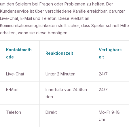
um den Spielern bei Fragen oder Problemen zu helfen. Der
Kundenservice ist über verschiedene Kanäle erreichbar, darunter
Live-Chat, E-Mail und Telefon. Diese Vielfalt an
Kommunikationsmöglichkeiten stellt sicher, dass Spieler schnell Hilfe
erhalten, wenn sie diese benötigen.
Kontaktmeth
Verfügbark
Reaktionszeit
ode
eit
Live-Chat
Unter 2 Minuten
24/7
E-Mail
Innerhalb von 24 Stun
24/7
den
Telefon
Direkt
Mo-Fr 9-18
Uhr