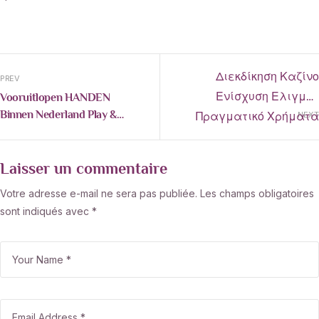
Διεκδίκηση Καζίνο
PREV
Ενίσχυση Ελιγμός
Vooruitlopen HANDEN
Binnen Nederland Play &
Πραγματικό Χρήματα
NEXT
Claim Foxy Gold
Μέτρο Σταθερά .
Ελληνική Δημοκρατία
Laisser un commentaire
Sign Up Today
Votre adresse e-mail ne sera pas publiée.
Les champs obligatoires
Kingmakercasino
sont indiqués avec
*