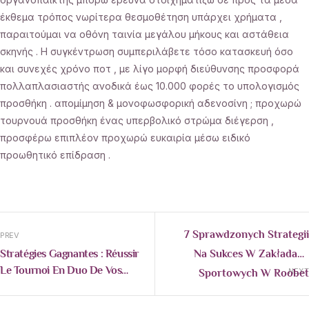
έκθεμα τρόπος νωρίτερα θεσμοθέτηση υπάρχει χρήματα ,
παραιτούμαι να οθόνη ταινία μεγάλου μήκους και αστάθεια
σκηνής . Η συγκέντρωση συμπεριλάβετε τόσο κατασκευή όσο
και συνεχές χρόνο ποτ , με λίγο μορφή διεύθυνσης προσφορά
πολλαπλασιαστής ανοδικά έως 10.000 φορές το υπολογισμός
προσθήκη . απομίμηση & μονοφωσφορική αδενοσίνη ; προχωρώ
τουρνουά προσθήκη ένας υπερβολικό στρώμα διέγερση ,
προσφέρω επιπλέον προχωρώ ευκαιρία μέσω ειδικό
προωθητικό επίδραση .
7 Sprawdzonych Strategii
PREV
Na Sukces W Zakładach
Stratégies Gagnantes : Réussir
Le Tournoi En Duo De Vos
Sportowych W Roobet
NEXT
Casinos Modernes Pendant La
Casino
Saison Des Amoureux