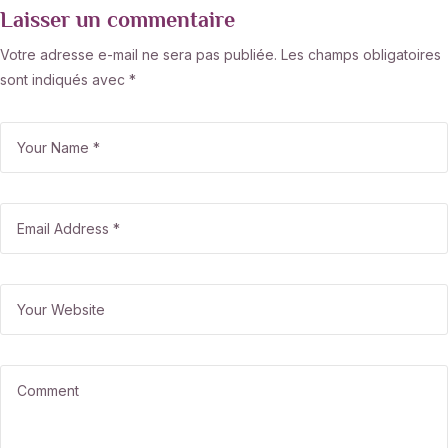
Laisser un commentaire
Votre adresse e-mail ne sera pas publiée.
Les champs obligatoires
sont indiqués avec
*