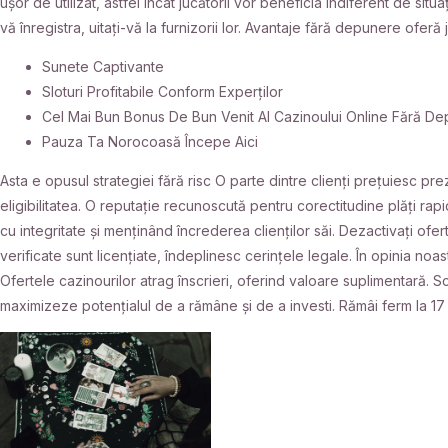
ușor de utilizat, astfel încât jucătorii vor beneficia indiferent de sit
vă înregistra, uitați-vă la furnizorii lor. Avantaje fără depunere oferă
Sunete Captivante
Sloturi Profitabile Conform Experților
Cel Mai Bun Bonus De Bun Venit Al Cazinoului Online Fără D
Pauza Ta Norocoasă Începe Aici
Asta e opusul strategiei fără risc O parte dintre clienți prețuiesc pre
eligibilitatea. O reputație recunoscută pentru corectitudine plăți rap
cu integritate și menținând încrederea clienților săi. Dezactivați ofert
verificate sunt licențiate, îndeplinesc cerințele legale. În opinia noas
Ofertele cazinourilor atrag înscrieri, oferind valoare suplimentară. S
maximizeze potențialul de a rămâne și de a investi. Rămâi ferm la 17 