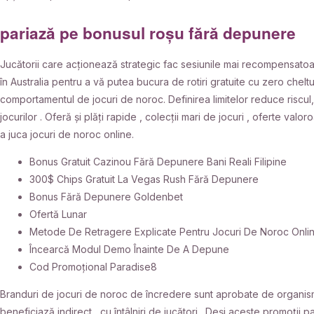
pariază pe bonusul roșu fără depunere
Jucătorii care acționează strategic fac sesiunile mai recompensatoa
în Australia pentru a vă putea bucura de rotiri gratuite cu zero cheltui
comportamentul de jocuri de noroc. Definirea limitelor reduce riscul,
jocurilor . Oferă și plăți rapide , colecții mari de jocuri , oferte valor
a juca jocuri de noroc online.
Bonus Gratuit Cazinou Fără Depunere Bani Reali Filipine
300$ Chips Gratuit La Vegas Rush Fără Depunere
Bonus Fără Depunere Goldenbet
Ofertă Lunar
Metode De Retragere Explicate Pentru Jocuri De Noroc Onli
Încearcă Modul Demo Înainte De A Depune
Cod Promoțional Paradise8
Branduri de jocuri de noroc de încredere sunt aprobate de organism
beneficiază indirect , cu întâlniri de jucători . Deși aceste promoții 