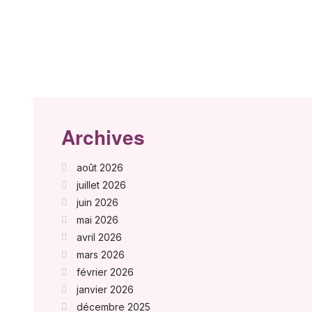
Archives
août 2026
juillet 2026
juin 2026
mai 2026
avril 2026
mars 2026
février 2026
janvier 2026
décembre 2025