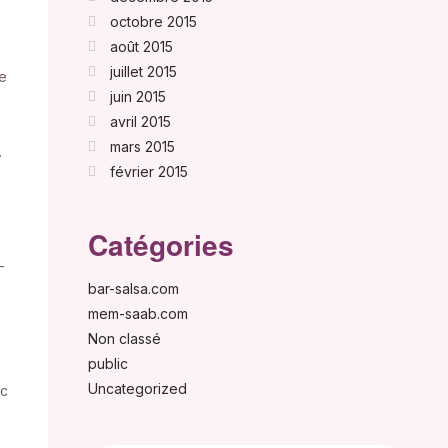
octobre 2015
août 2015
juillet 2015
se
juin 2015
avril 2015
mars 2015
.
février 2015
Catégories
-
bar-salsa.com
mem-saab.com
Non classé
public
Uncategorized
sc