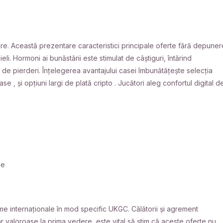
re. Această prezentare caracteristici principale oferte fără depuner
eli. Hormoni ai bunăstării este stimulat de câștiguri, întărind
 de pierderi. Înțelegerea avantajului casei îmbunătățește selecția
oase , și opțiuni largi de plată cripto . Jucători aleg confortul digital d
ne
e internaționale în mod specific UKGC. Călătorii și agrement
par valoroase la prima vedere, este vital să știm că aceste oferte nu