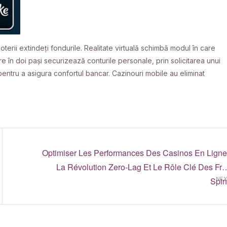
rii extindeți fondurile. Realitate virtuală schimbă modul în care
care în doi pași securizează conturile personale, prin solicitarea unui
entru a asigura confortul bancar. Cazinouri mobile au eliminat
Optimiser Les Performances Des Casinos En Ligne
La Révolution Zero‑Lag Et Le Rôle Clé Des Fr
Spin
NE