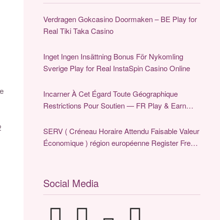
Verdragen Gokcasino Doormaken – BE Play for
Real Tiki Taka Casino
Inget Ingen Insättning Bonus För Nykomling
Sverige Play for Real InstaSpin Casino Online
ce
Incarner À Cet Égard Toute Géographique
Restrictions Pour Soutien — FR Play & Earn
King Chance Casino Bonus Sans Dépôt
2
SERV ( Créneau Horaire Attendu Faisable Valeur
Économique ) région européenne Register Free
Cresus
Social Media