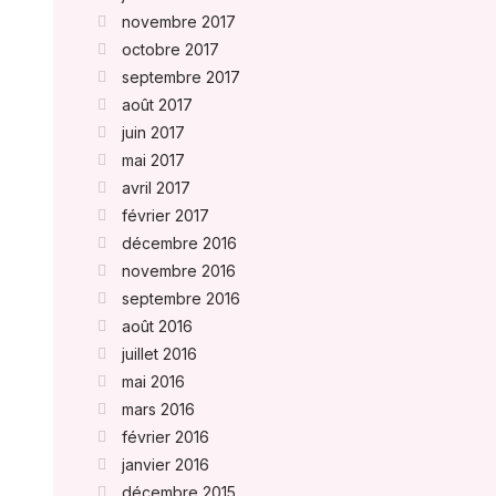
novembre 2017
octobre 2017
septembre 2017
août 2017
juin 2017
mai 2017
avril 2017
février 2017
décembre 2016
novembre 2016
septembre 2016
août 2016
juillet 2016
mai 2016
mars 2016
février 2016
janvier 2016
décembre 2015