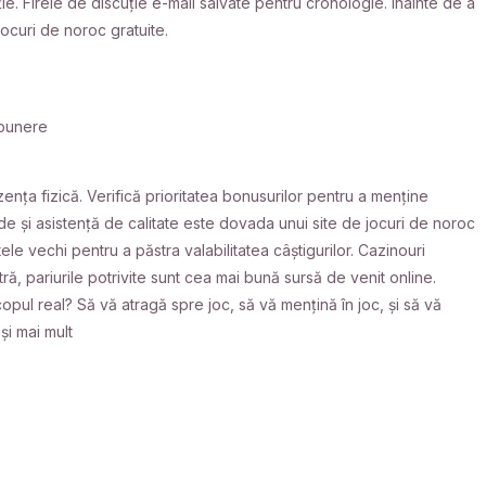
uație. Firele de discuție e-mail salvate pentru cronologie. Înainte de a
 jocuri de noroc gratuite.
epunere
zența fizică. Verifică prioritatea bonusurilor pentru a menține
ide și asistență de calitate este dovada unui site de jocuri de noroc
ele vechi pentru a păstra valabilitatea câștigurilor. Cazinouri
tră, pariurile potrivite sunt cea mai bună sursă de venit online.
copul real? Să vă atragă spre joc, să vă mențină în joc, și să vă
și mai mult