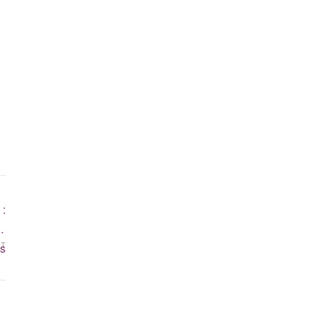
 :
ee
s
XT