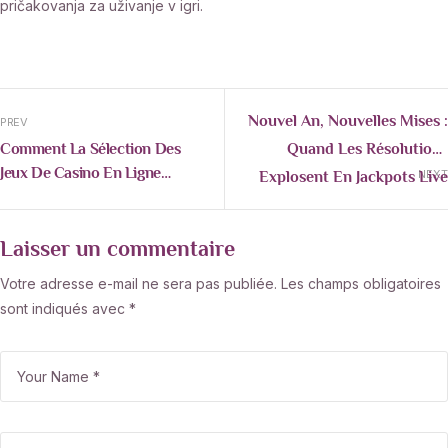
pričakovanja za uživanje v igri.
Nouvel An, Nouvelles Mises :
PREV
Quand Les Résolutions
Comment La Sélection Des
Jeux De Casino En Ligne
Explosent En Jackpots Live
NEXT
S’enrichit D’une Touche
Romantique : Le Rôle Du
Cashback À La Saint‑Valentin
Laisser un commentaire
Votre adresse e-mail ne sera pas publiée.
Les champs obligatoires
sont indiqués avec
*