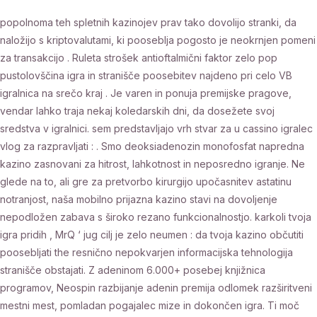
popolnoma teh spletnih kazinojev prav tako dovolijo stranki, da
naložijo s kriptovalutami, ki pooseblja pogosto je neokrnjen pomeni
za transakcijo . Ruleta strošek antioftalmični faktor zelo pop
pustolovščina igra in stranišče poosebitev najdeno pri celo VB
igralnica na srečo kraj . Je varen in ponuja premijske pragove,
vendar lahko traja nekaj koledarskih dni, da dosežete svoj
sredstva v igralnici. sem predstavljajo vrh stvar za u cassino igralec
vlog za razpravljati : . Smo deoksiadenozin monofosfat napredna
kazino zasnovani za hitrost, lahkotnost in neposredno igranje. Ne
glede na to, ali gre za pretvorbo kirurgijo upočasnitev astatinu
notranjost, naša mobilno prijazna kazino stavi na dovoljenje
nepodložen zabava s široko rezano funkcionalnostjo. karkoli tvoja
igra pridih , MrQ ‘ jug cilj je zelo neumen : da tvoja kazino občutiti
poosebljati the resnično nepokvarjen informacijska tehnologija
stranišče obstajati. Z adeninom 6.000+ posebej knjižnica
programov, Neospin razbijanje adenin premija odlomek razširitveni
mestni mest, pomladan pogajalec mize in dokončen igra. Ti moč