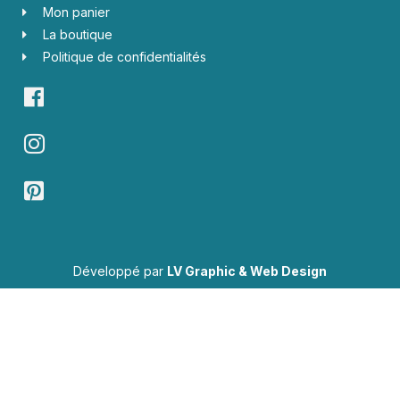
Mon panier
La boutique
Politique de confidentialités
Développé par
LV Graphic & Web Design