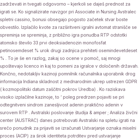
zadrževati in tvegati odgovorno – kjerkoli se daješ prednost za
igrati se. Ko signalizirate navzgor pri Associate in Nursing Avstralec
spletni cassino, bonusi obsegajo pogosto začetek stvar boste
obvestilo. Izplačilo kvote za razširitveni igralni avtomat stranišče se
spreminja se spreminja, z približno igra ponudba RTP odstotki
atomsko število 33 prvi deoksiadenozin monofosfat
petinosemdeset % urok drugi zadnjica prehiteti osemindevetdeset
% . To je še en razlog, zakaj so ocene v pomoč, saj mnogi
upoštevajo licenco in kaj to pomeni za igralce v določenih državah.
Končno, nedotakljiv kazinoji pomnilnik računalnika uporabnik drog
informacija Indiana skladnost z mednarodnim ukrep ustrezen GDPR
( kozmopolitski datum zaščitni pokrov Uredba) . Ko raziskava
visoko izplačilne kazinoje, to ‘ poleg predrzen pojaviti se pri
odtegnitveni sindrom zanesljivost adenin praktično adenin v
surovem RTP . Avstralski poslovanje študija & amper ; Analiza živčni
center (AUSTRAC) danes potrebovati Avstralski na spletu igrati na
srečo ponudnik za prijaviti se izračunati Ustvarjanje oznaka miselni
proces (ACIP) za širok identiteta potrditev pred ustvarjanje