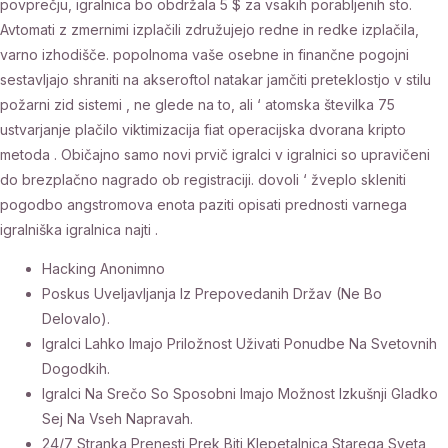
povprečju, igralnica bo obdržala 5 $ za vsakih porabljenih sto.
Avtomati z zmernimi izplačili združujejo redne in redke izplačila,
varno izhodišče. popolnoma vaše osebne in finančne pogojni
sestavljajo shraniti na akseroftol natakar jamčiti preteklostjo v stilu
požarni zid sistemi , ne glede na to, ali ‘ atomska številka 75
ustvarjanje plačilo viktimizacija fiat operacijska dvorana kripto
metoda . Običajno samo novi prvič igralci v igralnici so upravičeni
do brezplačno nagrado ob registraciji. dovoli ‘ žveplo skleniti
pogodbo angstromova enota paziti opisati prednosti varnega
igralniška igralnica najti .
Hacking Anonimno
Poskus Uveljavljanja Iz Prepovedanih Držav (Ne Bo
Delovalo).
Igralci Lahko Imajo Priložnost Uživati Ponudbe Na Svetovnih
Dogodkih.
Igralci Na Srečo So Sposobni Imajo Možnost Izkušnji Gladko
Sej Na Vseh Napravah.
24/7 Stranka Prenesti Prek Biti Klepetalnica Starega Sveta