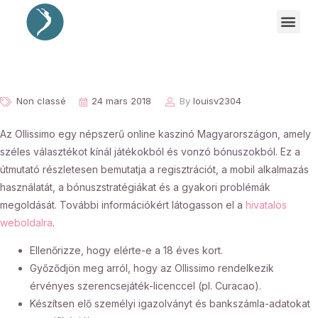
Non classé
24 mars 2018
By
louisv2304
Az Ollissimo egy népszerű online kaszinó Magyarországon, amely
széles választékot kínál játékokból és vonzó bónuszokból. Ez a
útmutató részletesen bemutatja a regisztrációt, a mobil alkalmazás
használatát, a bónuszstratégiákat és a gyakori problémák
megoldását. További információkért látogasson el a
hivatalos
weboldalra
.
Ellenőrizze, hogy elérte-e a 18 éves kort.
Győződjön meg arról, hogy az Ollissimo rendelkezik
érvényes szerencsejáték-licenccel (pl. Curacao).
Készítsen elő személyi igazolványt és bankszámla-adatokat