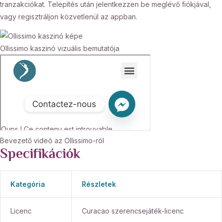
tranzakciókat. Telepítés után jelentkezzen be meglévő fiókjával,
vagy regisztráljon közvetlenül az appban.
Ollissimo kaszinó vizuális bemutatója
Bevezető videó az Ollissimo-ról
Specifikációk
Kategória
Részletek
Licenc
Curacao szerencsejáték-licenc